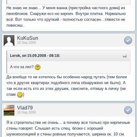
Не знаю не знаю... У меня ванна (пристройка частного дома) из
пеноблоков. Снаружи есс-но кирпич. Внутри плитка. Нормально
всё. Вот только что хрупкий - полностью согласен...тяжести не
повесиш..
KuKuSun
15 Sep 2008
Lerok, on 15.09.2008 - 08:18:
А что за ляп?
Да вообще то не хотелось бы особенно народ пугать (тем более
что в других квартирах подобного ляпа обнаружено не было). А
так если есть кто из этих двушек, свисните, отпишу в личку (не
спам
)
Vlad79
15 Sep 2008
Я в строительстве не очень... а почему все только про кирпичные
стены говорят. Слышал есть спец. блоки с хорошей
шумоизоляцией и стены ровные получаются, ширина ок. 10 см.