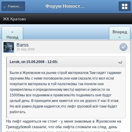
Форум Новостройки
← Раменское
ЖК Кратово
«
Вперед
Назад
»
Barss
15 Sep 2008
Lerok, on 15.09.2008 - 12:05:
Были в Жуковском на рынке строй материалов.Там сидят таджики-
грузчики.Мы с ними поговорили,они нам сказали,что мол если
покупаете материалы в той палатке(мы так поняли они
прикреплены к определенному месту) кирпич и смеси,то за
15000мы все поднимем и привезем.Но поднимать они будут
целый день. В принципе,мне кажется это не дорого.У нас 8 этаж.
Но всё равно,будем надеятся,что лифт грузовой всё-таки будет
работать.
На лифт надеяться не стоит - у меня знакомые в Жуковском на
Гризодубовой сказали, что оба лифта сломали на след. день