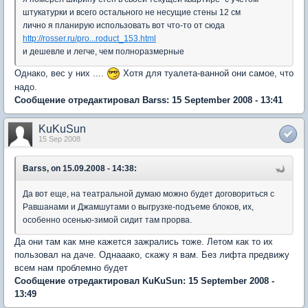
штукатурки и всего остального не несущие стены 12 см
лично я планирую использовать вот что-то от сюда
http://rosser.ru/pro...roduct_153.html
и дешевле и легче, чем полноразмерные
Однако, вес у них ....
Хотя для туалета-ванной они самое, что
надо.
Сообщение отредактировал Barss: 15 September 2008 - 13:41
KuKuSun
15 Sep 2008
Barss, on 15.09.2008 - 14:38:
Да вот еще, на театральной думаю можно будет договориться с
Равшанами и Джамшутами о выгрузке-подъеме блоков, их,
особенно осенью-зимой сидит там прорва.
Да они там как мне кажется зажрались тоже. Летом как то их
пользовал на даче. Однааако, скажу я вам. Без лифта предвижу
всем нам проблемно будет
Сообщение отредактировал KuKuSun: 15 September 2008 -
13:49