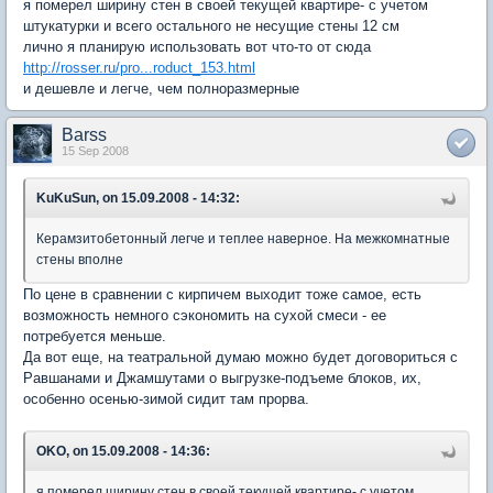
я померел ширину стен в своей текущей квартире- с учетом
штукатурки и всего остального не несущие стены 12 см
лично я планирую использовать вот что-то от сюда
http://rosser.ru/pro...roduct_153.html
и дешевле и легче, чем полноразмерные
Barss
15 Sep 2008
KuKuSun, on 15.09.2008 - 14:32:
Керамзитобетонный легче и теплее наверное. На межкомнатные
стены вполне
По цене в сравнении с кирпичем выходит тоже самое, есть
возможность немного сэкономить на сухой смеси - ее
потребуется меньше.
Да вот еще, на театральной думаю можно будет договориться с
Равшанами и Джамшутами о выгрузке-подъеме блоков, их,
особенно осенью-зимой сидит там прорва.
OKO, on 15.09.2008 - 14:36:
я померел ширину стен в своей текущей квартире- с учетом