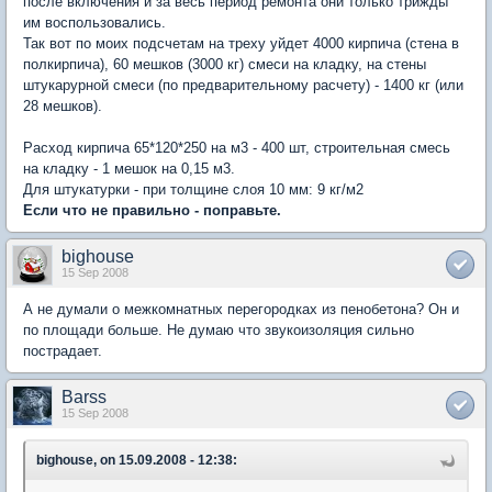
после включения и за весь период ремонта они только трижды
им воспользовались.
Так вот по моих подсчетам на треху уйдет 4000 кирпича (стена в
полкирпича), 60 мешков (3000 кг) смеси на кладку, на стены
штукарурной смеси (по предварительному расчету) - 1400 кг (или
28 мешков).
Расход кирпича 65*120*250 на м3 - 400 шт, строительная смесь
на кладку - 1 мешок на 0,15 м3.
Для штукатурки - при толщине слоя 10 мм: 9 кг/м2
Если что не правильно - поправьте.
bighouse
15 Sep 2008
А не думали о межкомнатных перегородках из пенобетона? Он и
по площади больше. Не думаю что звукоизоляция сильно
пострадает.
Barss
15 Sep 2008
bighouse, on 15.09.2008 - 12:38: