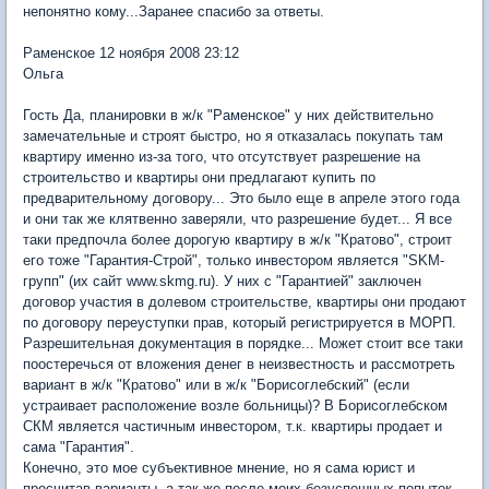
непонятно кому...Заранее спасибо за ответы.
Раменское 12 ноября 2008 23:12
Ольга
Гость Да, планировки в ж/к "Раменское" у них действительно
замечательные и строят быстро, но я отказалась покупать там
квартиру именно из-за того, что отсутствует разрешение на
строительство и квартиры они предлагают купить по
предварительному договору... Это было еще в апреле этого года
и они так же клятвенно заверяли, что разрешение будет... Я все
таки предпочла более дорогую квартиру в ж/к "Кратово", строит
его тоже "Гарантия-Строй", только инвестором является "SKM-
групп" (их сайт www.skmg.ru). У них с "Гарантией" заключен
договор участия в долевом строительстве, квартиры они продают
по договору переуступки прав, который регистрируется в МОРП.
Разрешительная документация в порядке... Может стоит все таки
поостеречься от вложения денег в неизвестность и рассмотреть
вариант в ж/к "Кратово" или в ж/к "Борисоглебский" (если
устраивает расположение возле больницы)? В Борисоглебском
CКМ является частичным инвестором, т.к. квартиры продает и
сама "Гарантия".
Конечно, это мое субъективное мнение, но я сама юрист и
просчитав варианты, а так же после моих безуспешных попыток