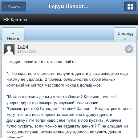
Форум Новостройки
← Раменское
ЖК Кратово
«
Вперед
Назад
»
1a24
24 Nov 2008
сегодня прочитал в статье на mail.ru:
"...Правда, по его словам, получить деньги у застройщиков еще
никому не удалось. Впрочем, большинство строительных
компаний не боится массового исхода дольщиков.
"Можно ли взять деньги у застройщика? Конечно, нельзя! -
уверен директор саморегулируемой организации
"Союзпетрострой-Стандарт" Евгений Каплан. - Когда строители не
могут начать новые проекты, как же они отдадут деньги
дольщику? Им тогда надо себе пулю в лоб пустить. А зачем
пулю пускать, если можно не отдавать деньги? Я не слышал ни
об одном случае, чтобы дольщику удалось получить деньги
обратно".