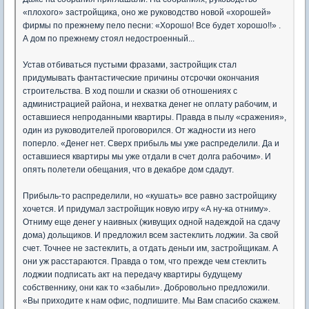
«плохого» застройщика, оно же руководство новой «хорошей»
фирмы по прежнему пело песни: «Хорошо! Все будет хорошо!!» .
А дом по прежнему стоял недостроенный...
Устав отбиваться пустыми фразами, застройщик стал
придумывать фантастические причины отсрочки окончания
строительства. В ход пошли и сказки об отношениях с
администрацией района, и нехватка денег не оплату рабочим, и
оставшиеся непроданными квартиры. Правда в пылу «сражения»,
один из руководителей проговорился. От жадности из него
поперло. «Денег нет. Сверх прибыль мы уже распределили. Да и
оставшиеся квартиры мы уже отдали в счет долга рабочим». И
опять полетели обещания, что в декабре дом сдадут.
Прибыль-то распределили, но «кушать» все равно застройщику
хочется. И придумал застройщик новую игру «А ну-ка отниму».
Отниму еще денег у наивных (живущих одной надеждой на сдачу
дома) дольщиков. И предложил всем застеклить лоджии. За свой
счет. Точнее не застеклить, а отдать деньги им, застройщикам. А
они уж расстараются. Правда о том, что прежде чем стеклить
лоджии подписать акт на передачу квартиры будущему
собственнику, они как то «забыли». Добровольно предложили.
«Вы приходите к нам офис, подпишите. Мы Вам спасибо скажем.