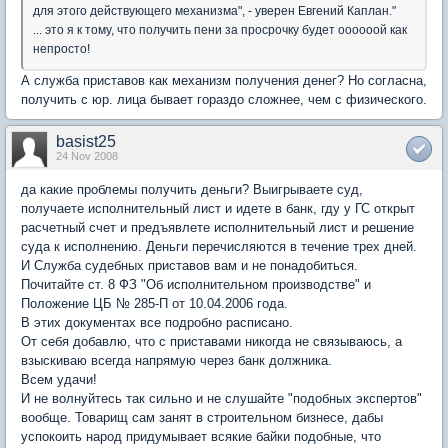
для этого действующего механизма", - уверен Евгений Каплан."
... это я к тому, что получить пени за просрочку будет оооооой как
непросто!
А служба приставов как механизм получения денег? Но согласна,
получить с юр. лица бывает гораздо сложнее, чем с физического.
basist25
24 Nov 2008
да какие проблемы получить деньги? Выигрываете суд,
получаете исполнительный лист и идете в банк, гду у ГС открыт
расчетный счет и предъявлете исполнительный лист и решение
суда к исполнению. Деньги перечисляются в течение трех дней.
И Служба судебных приставов вам и не понадобиться.
Почитайте ст. 8 ФЗ "Об исполнительном производстве" и
Положение ЦБ № 285-П от 10.04.2006 года.
В этих документах все подробно расписано.
От себя добавлю, что с приставами никогда не связываюсь, а
взыскиваю всегда напрямую через банк должника.
Всем удачи!
И не волнуйтесь так сильно и не слушайте "подобных экспертов"
вообще. Товарищ сам занят в строительном бизнесе, дабы
успокоить народ придумывает всякие байки подобные, что