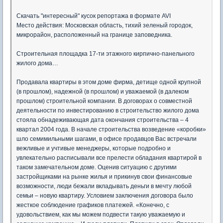
Скачать "интересный" кусок репортажа в формате AVI
Место действия: Московская область, тихий зеленый городок,
микрорайон, расположенный на границе заповедника.
Строительная площадка 17-ти этажного кирпично-панельного
жилого дома…
Продавала квартиры в этом доме фирма, детище одной крупной
(в прошлом), надежной (в прошлом) и уважаемой (в далеком
прошлом) строительной компании. В договорах о совместной
деятельности по инвестированию в строительство жилого дома
стояла обнадеживающая дата окончания строительства – 4
квартал 2004 года. В начале строительства возведение «коробки»
шло семимильными шагами, в офисе продавцов Вас встречали
вежливые и учтивые менеджеры, которые подробно и
увлекательно расписывали все прелести обладания квартирой в
таком замечательном доме. Оценив ситуацию с другими
застройщиками на рынке жилья и прикинув свои финансовые
возможности, люди бежали вкладывать деньги в мечту любой
семьи – новую квартиру. Условием заключения договора было
жесткое соблюдение графиков платежей. «Конечно, с
удовольствием, как мы можем подвести такую уважаемую и