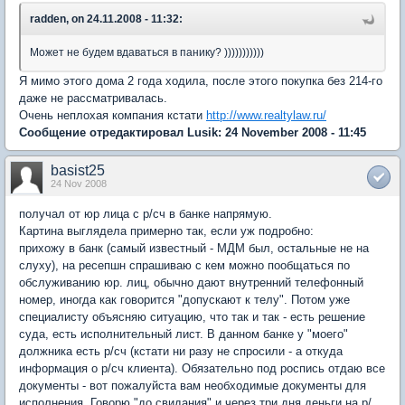
radden, on 24.11.2008 - 11:32:
Может не будем вдаваться в панику? )))))))))))
Я мимо этого дома 2 года ходила, после этого покупка без 214-го
даже не рассматривалась.
Очень неплохая компания кстати
http://www.realtylaw.ru/
Сообщение отредактировал Lusik: 24 November 2008 - 11:45
basist25
24 Nov 2008
получал от юр лица с р/сч в банке напрямую.
Картина выглядела примерно так, если уж подробно:
прихожу в банк (самый известный - МДМ был, остальные не на
слуху), на ресепшн спрашиваю с кем можно пообщаться по
обслуживанию юр. лиц, обычно дают внутренний телефонный
номер, иногда как говорится "допускают к телу". Потом уже
специалисту объясняю ситуацию, что так и так - есть решение
суда, есть исполнительный лист. В данном банке у "моего"
должника есть р/сч (кстати ни разу не спросили - а откуда
информация о р/сч клиента). Обязательно под роспись отдаю все
документы - вот пожалуйста вам необходимые документы для
исполнения. Говорю "до свидания" и через три дня деньги на р/