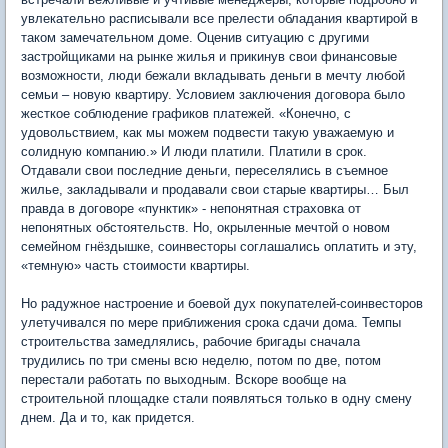
увлекательно расписывали все прелести обладания квартирой в
таком замечательном доме. Оценив ситуацию с другими
застройщиками на рынке жилья и прикинув свои финансовые
возможности, люди бежали вкладывать деньги в мечту любой
семьи – новую квартиру. Условием заключения договора было
жесткое соблюдение графиков платежей. «Конечно, с
удовольствием, как мы можем подвести такую уважаемую и
солидную компанию.» И люди платили. Платили в срок.
Отдавали свои последние деньги, переселялись в съемное
жилье, закладывали и продавали свои старые квартиры… Был
правда в договоре «пунктик» - непонятная страховка от
непонятных обстоятельств. Но, окрыленные мечтой о новом
семейном гнёздышке, соинвесторы соглашались оплатить и эту,
«темную» часть стоимости квартиры.
Но радужное настроение и боевой дух покупателей-соинвесторов
улетучивался по мере приближения срока сдачи дома. Темпы
строительства замедлялись, рабочие бригады сначала
трудились по три смены всю неделю, потом по две, потом
перестали работать по выходным. Вскоре вообще на
строительной площадке стали появляться только в одну смену
днем. Да и то, как придется.