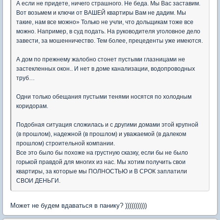
А если не придете, ничего страшного. Не беда. Мы Вас заставим.
Вот возьмем и ключи от ВАШЕЙ квартиры Вам не дадим. Мы
такие, нам все можно» Только не учли, что дольщикам тоже все
можно. Например, в суд подать. На руководителя уголовное дело
завести, за мошенничество. Тем более, прецеденты уже имеются.
А дом по прежнему жалобно стонет пустыми глазницами не
застекленных окон.. И нет в доме канализации, водопроводных
труб…
Одни только обещания пустыми тенями носятся по холодным
коридорам.
Подобная ситуация сложилась и с другими домами этой крупной
(в прошлом), надежной (в прошлом) и уважаемой (в далеком
прошлом) строительной компании.
Все это было бы похоже на грустную сказку, если бы не было
горькой правдой для многих из нас. Мы хотим получить свои
квартиры, за которые мы ПОЛНОСТЬЮ и В СРОК заплатили
СВОИ ДЕНЬГИ.
Может не будем вдаваться в панику? )))))))))))