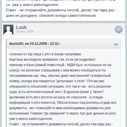
сч. уже у моего работодателя.
Совет - не отправляйте документы почтой, делал так пару раз -
доки не доходили, отвозите всегда самостоятельно.
Lusik
24 Nov 2008
basist25, on 24.11.2008 - 12:11:
получал от юр лица с р/сч в банке напрямую.
Картина выглядела примерно так, если уж подробно:
прихожу в банк (самый известный - МДМ был, остальные не на
слуху), на ресепшн спрашиваю с кем можно пообщаться по
обслуживанию юр. лиц, обычно дают внутренний телефонный
номер, иногда как говорится "допускают к телу". Потом уже
специалисту объясняю ситуацию, что так и так - есть решение
суда, есть исполнительный лист. В данном банке у "моего"
должника есть р/сч (кстати ни разу не спросили - а откуда
информация о р/сч клиента). Обязательно под роспись отдаю все
документы - вот пожалуйста вам необходимые документы для
исполнения. Говорю "до свидания" и через три дня деньги на р/сч.
уже у моего работодателя.
Совет - не отправляйте документы почтой, делал так пару раз -