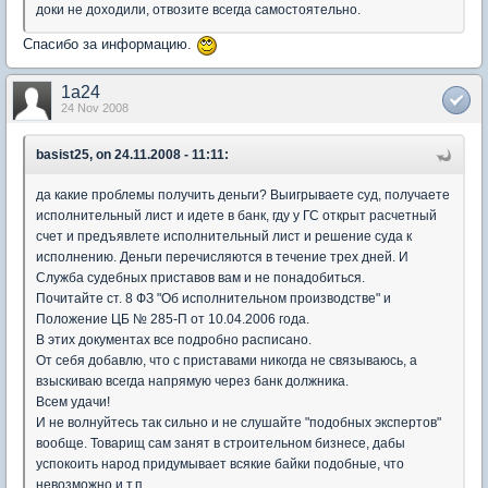
доки не доходили, отвозите всегда самостоятельно.
Спасибо за информацию.
1a24
24 Nov 2008
basist25, on 24.11.2008 - 11:11:
да какие проблемы получить деньги? Выигрываете суд, получаете
исполнительный лист и идете в банк, гду у ГС открыт расчетный
счет и предъявлете исполнительный лист и решение суда к
исполнению. Деньги перечисляются в течение трех дней. И
Служба судебных приставов вам и не понадобиться.
Почитайте ст. 8 ФЗ "Об исполнительном производстве" и
Положение ЦБ № 285-П от 10.04.2006 года.
В этих документах все подробно расписано.
От себя добавлю, что с приставами никогда не связываюсь, а
взыскиваю всегда напрямую через банк должника.
Всем удачи!
И не волнуйтесь так сильно и не слушайте "подобных экспертов"
вообще. Товарищ сам занят в строительном бизнесе, дабы
успокоить народ придумывает всякие байки подобные, что
невозможно и т.п.