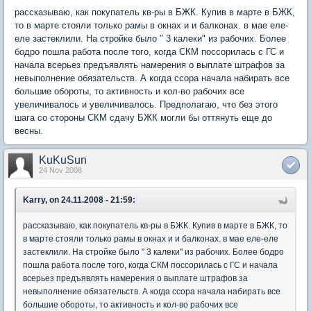
рассказываю, как покупатель кв-ры в БЖК. Купив в марте в БЖК,
то в марте стояли только рамы в окнах и и балконах. в мае еле-
еле застеклили. На стройке было " 3 калеки" из рабочих. Более
бодро пошла работа после того, когда СКМ поссорилась с ГС и
начала всерьез предъявлять намерения о выплате штрафов за
невыполнение обязательств. А когда ссора начала набирать все
большие обороты, то активность и кол-во рабочих все
увеличивалось и увеличивалось. Предполагаю, что без этого
шага со стороны СКМ сдачу БЖК могли бы оттянуть еще до
весны.
KuKuSun
24 Nov 2008
Karry, on 24.11.2008 - 21:59:
рассказываю, как покупатель кв-ры в БЖК. Купив в марте в БЖК, то
в марте стояли только рамы в окнах и и балконах. в мае еле-еле
застеклили. На стройке было " 3 калеки" из рабочих. Более бодро
пошла работа после того, когда СКМ поссорилась с ГС и начала
всерьез предъявлять намерения о выплате штрафов за
невыполнение обязательств. А когда ссора начала набирать все
большие обороты, то активность и кол-во рабочих все