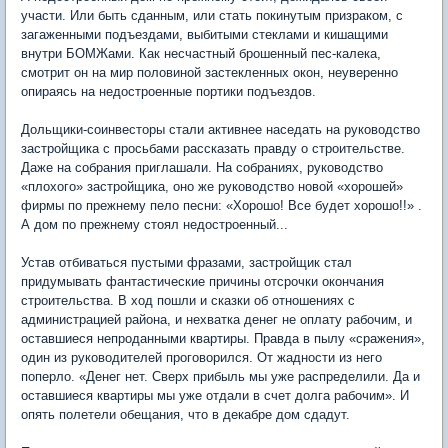
участи. Или быть сданным, или стать покинутым призраком, с
загаженными подъездами, выбитыми стеклами и кишащими
внутри БОМЖами. Как несчастный брошенный пес-калека,
смотрит он на мир половиной застекленных окон, неуверенно
опираясь на недостроенные портики подъездов.
Дольщики-соинвесторы стали активнее наседать на руководство
застройщика с просьбами рассказать правду о строительстве.
Даже на собрания приглашали. На собраниях, руководство
«плохого» застройщика, оно же руководство новой «хорошей»
фирмы по прежнему пело песни: «Хорошо! Все будет хорошо!!» .
А дом по прежнему стоял недостроенный...
Устав отбиваться пустыми фразами, застройщик стал
придумывать фантастические причины отсрочки окончания
строительства. В ход пошли и сказки об отношениях с
администрацией района, и нехватка денег не оплату рабочим, и
оставшиеся непроданными квартиры. Правда в пылу «сражения»,
один из руководителей проговорился. От жадности из него
поперло. «Денег нет. Сверх прибыль мы уже распределили. Да и
оставшиеся квартиры мы уже отдали в счет долга рабочим». И
опять полетели обещания, что в декабре дом сдадут.