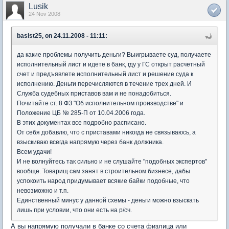
Lusik
24 Nov 2008
basist25, on 24.11.2008 - 11:11:
да какие проблемы получить деньги? Выигрываете суд, получаете
исполнительный лист и идете в банк, гду у ГС открыт расчетный
счет и предъявлете исполнительный лист и решение суда к
исполнению. Деньги перечисляются в течение трех дней. И
Служба судебных приставов вам и не понадобиться.
Почитайте ст. 8 ФЗ "Об исполнительном производстве" и
Положение ЦБ № 285-П от 10.04.2006 года.
В этих документах все подробно расписано.
От себя добавлю, что с приставами никогда не связываюсь, а
взыскиваю всегда напрямую через банк должника.
Всем удачи!
И не волнуйтесь так сильно и не слушайте "подобных экспертов"
вообще. Товарищ сам занят в строительном бизнесе, дабы
успокоить народ придумывает всякие байки подобные, что
невозможно и т.п.
Единственный минус у данной схемы - деньги можно взыскать
лишь при условии, что они есть на р/сч.
А вы напрямую получали в банке со счета физлица или