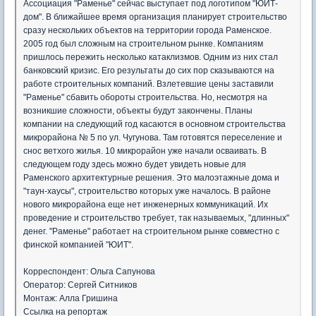
Ассоциация "Раменье" сейчас выступает под логотипом "ЮИТ-
дом". В ближайшее время организация планирует строительство
сразу нескольких объектов на территории города Раменское.
2005 год был сложным на строительном рынке. Компаниям
пришлось пережить несколько катаклизмов. Одним из них стал
банковский кризис. Его результаты до сих пор сказываются на
работе строительных компаний. Взлетевшие цены заставили
"Раменье" сбавить обороты строительства. Но, несмотря на
возникшие сложности, объекты будут закончены. Планы
компании на следующий год касаются в основном строительства
микрорайона № 5 по ул. Чугунова. Там готовятся переселение и
снос ветхого жилья. 10 микрорайон уже начали осваивать. В
следующем году здесь можно будет увидеть новые для
Раменского архитектурные решения. Это малоэтажные дома и
"таун-хаусы", строительство которых уже началось. В районе
нового микрорайона еще нет инженерных коммуникаций. Их
проведение и строительство требует, так называемых, "длинных"
денег. "Раменье" работает на строительном рынке совместно с
финской компанией "ЮИТ".
Корреспондент: Ольга Сапунова
Оператор: Сергей Ситников
Монтаж: Алла Гришина
Ссылка на репортаж