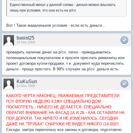
Единственный минус у данной схемы - деньги можно взыскать
лишь при условии, что они есть на р/сч.
Вот ! Такое маааленькое условие - если есть деньги...
basist25
24 Nov 2008
проверить наличие денег на р/сч. легко - прикидываетесь
потекнциальным покупателем и просите прислать реквизиты или
проект договора купли-продажи, т.е. документ куда перечислять
деньги - проще простого. В 99% случаях на р/сч. деньги есть.
KuKuSun
24 Nov 2008
КАКОГО ЧЕРТА НАКОНЕЦ, УВАЖАЕМЫЕ ПРЕДСТАВИТЕЛИ
ГС!!! ВТОРУЮ НЕДЕЛЮ ЕЗЖУ СПЕЦИАЛЬНО ДОМ
ПОСМОТРЕТЬ - НИЧЕГО НЕ ДЕЛАЕТСЯ. СПЕЦИАЛЬНО
ОБРАТИЛ ВНИМАНИЕ НА ФАСАД 1А И 2Б - КАК ОСТАВИЛИ НА
ПОЛ ДОРОГИ, ТАК НИЧЕГО И НЕ ИЗМЕНИЛОСЬ, СЕГОДНЯ
ДАЖЕ НА "ТРУБАХ" СНАРУЖИ НЕ ВИДЕЛ НИКОГО (14.00)!!!
Соседи, завтра перелопачу все законы и договора, подготовлю