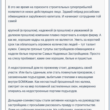
В это же время на горизонте строительных суперприбылей
появляется некое действующее лицо. Эдакий гибрид российских
обманщиков и зарубежного капитала. И начинают сотрудники той
самой
крупной (в прошлом), надежной (в прошлом) и уважаемой (в
далеком прошлом) компании плавно перетекать в новую фирму. А
как же, хорошие кадры на дороге не валяются. Уметь за короткий
срок так облапошить огромное количество людей – тут талант
нужен. Скинули грязные тулупы застройщиков-обманщиков и
надели белые перчатки Самых Надежных Застройщиков. Просто
на слезу пробивает, какие они хорошие, белые и пушистые.
А недостроенный дом по прежнему стоит, дожидаясь своей
участи. Или быть сданным, или стать покинутым призраком, с
загаженными подъездами, выбитыми стеклами и кишащими
внутри БОМЖами. Как несчастный брошенный пес-калека,
смотрит он на мир половиной застекленных окон, неуверенно
опираясь на недостроенные портики подъездов.
Дольщики-соинвесторы стали активнее наседать на руководство
застройщика с просьбами рассказать правду о строительстве.
Даже на собрания приглашали. На собраниях, руководство