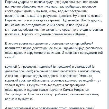
Первым ударом по нервам будущих (надеюсь) жильцов стало
получение официального письма от застройщика о переносе
срока сдачи дома. «Так мол, и так, бедный застройщик
просчитался, не хватило ресурсов, денежек. Ну с кем не бывает.
Переносим то всего на два квартала. Подумаешь. Вон, у других,
на несколько лет сдвигают. А мы всего на пол года.» И
клятвенные обещания, что закончат в срок, что это единственная
проблема. Хорошо, что делать соинвесторам? Ждать…
В это же время на горизонте строительных суперприбылей
появляется некое действующее лицо. Эдакий гибрид российских
обманщиков и зарубежного капитала. И начинают сотрудники той
самой
крупной (в прошлом), надежной (в прошлом) и уважаемой (в
далеком прошлом) компании плавно перетекать в новую фирму.
А как же, хорошие кадры на дороге не валяются. Уметь за
короткий срок так облапошить огромное количество людей – тут
талант нужен. Скинули грязные тулупы застройщиков-
обманщиков и надели белые перчатки Самых Надежных
Застройщиков. Просто на слезу пробивает, какие они хорошие,
белые и пушистые.
А недостроенный дом по прежнему стоит, дожидаясь своей