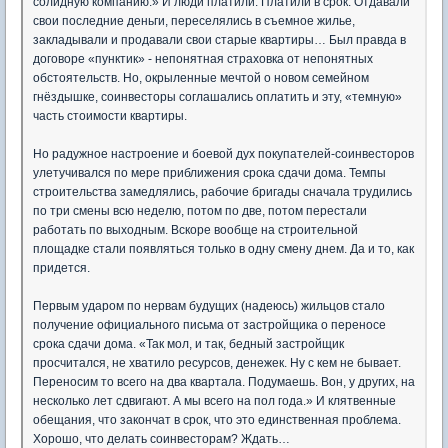
солидную компанию.» И люди платили. Платили в срок. Отдавали
свои последние деньги, переселялись в съемное жилье,
закладывали и продавали свои старые квартиры… Был правда в
договоре «пунктик» - непонятная страховка от непонятных
обстоятельств. Но, окрыленные мечтой о новом семейном
гнёздышке, соинвесторы соглашались оплатить и эту, «темную»
часть стоимости квартиры.
Но радужное настроение и боевой дух покупателей-соинвесторов
улетучивался по мере приближения срока сдачи дома. Темпы
строительства замедлялись, рабочие бригады сначала трудились
по три смены всю неделю, потом по две, потом перестали
работать по выходным. Вскоре вообще на строительной
площадке стали появляться только в одну смену днем. Да и то, как
придется.
Первым ударом по нервам будущих (надеюсь) жильцов стало
получение официального письма от застройщика о переносе
срока сдачи дома. «Так мол, и так, бедный застройщик
просчитался, не хватило ресурсов, денежек. Ну с кем не бывает.
Переносим то всего на два квартала. Подумаешь. Вон, у других, на
несколько лет сдвигают. А мы всего на пол года.» И клятвенные
обещания, что закончат в срок, что это единственная проблема.
Хорошо, что делать соинвесторам? Ждать…