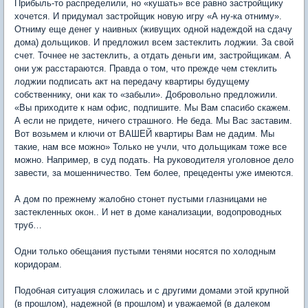
Прибыль-то распределили, но «кушать» все равно застройщику
хочется. И придумал застройщик новую игру «А ну-ка отниму».
Отниму еще денег у наивных (живущих одной надеждой на сдачу
дома) дольщиков. И предложил всем застеклить лоджии. За свой
счет. Точнее не застеклить, а отдать деньги им, застройщикам. А
они уж расстараются. Правда о том, что прежде чем стеклить
лоджии подписать акт на передачу квартиры будущему
собственнику, они как то «забыли». Добровольно предложили.
«Вы приходите к нам офис, подпишите. Мы Вам спасибо скажем.
А если не придете, ничего страшного. Не беда. Мы Вас заставим.
Вот возьмем и ключи от ВАШЕЙ квартиры Вам не дадим. Мы
такие, нам все можно» Только не учли, что дольщикам тоже все
можно. Например, в суд подать. На руководителя уголовное дело
завести, за мошенничество. Тем более, прецеденты уже имеются.
А дом по прежнему жалобно стонет пустыми глазницами не
застекленных окон.. И нет в доме канализации, водопроводных
труб…
Одни только обещания пустыми тенями носятся по холодным
коридорам.
Подобная ситуация сложилась и с другими домами этой крупной
(в прошлом), надежной (в прошлом) и уважаемой (в далеком