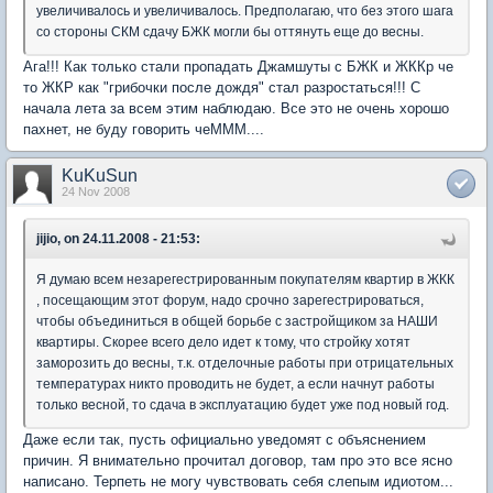
увеличивалось и увеличивалось. Предполагаю, что без этого шага
со стороны СКМ сдачу БЖК могли бы оттянуть еще до весны.
Ага!!! Как только стали пропадать Джамшуты с БЖК и ЖККр че
то ЖКР как "грибочки после дождя" стал разростаться!!! С
начала лета за всем этим наблюдаю. Все это не очень хорошо
пахнет, не буду говорить чеМММ....
KuKuSun
24 Nov 2008
jijio, on 24.11.2008 - 21:53:
Я думаю всем незарегестрированным покупателям квартир в ЖКК
, посещающим этот форум, надо срочно зарегестрироваться,
чтобы объединиться в общей борьбе с застройщиком за НАШИ
квартиры. Скорее всего дело идет к тому, что стройку хотят
заморозить до весны, т.к. отделочные работы при отрицательных
температурах никто проводить не будет, а если начнут работы
только весной, то сдача в эксплуатацию будет уже под новый год.
Даже если так, пусть официально уведомят с объяснением
причин. Я внимательно прочитал договор, там про это все ясно
написано. Терпеть не могу чувствовать себя слепым идиотом...