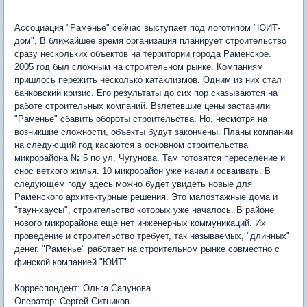
Ассоциация "Раменье" сейчас выступает под логотипом "ЮИТ-
дом". В ближайшее время организация планирует строительство
сразу нескольких объектов на территории города Раменское.
2005 год был сложным на строительном рынке. Компаниям
пришлось пережить несколько катаклизмов. Одним из них стал
банковский кризис. Его результаты до сих пор сказываются на
работе строительных компаний. Взлетевшие цены заставили
"Раменье" сбавить обороты строительства. Но, несмотря на
возникшие сложности, объекты будут закончены. Планы компании
на следующий год касаются в основном строительства
микрорайона № 5 по ул. Чугунова. Там готовятся переселение и
снос ветхого жилья. 10 микрорайон уже начали осваивать. В
следующем году здесь можно будет увидеть новые для
Раменского архитектурные решения. Это малоэтажные дома и
"таун-хаусы", строительство которых уже началось. В районе
нового микрорайона еще нет инженерных коммуникаций. Их
проведение и строительство требует, так называемых, "длинных"
денег. "Раменье" работает на строительном рынке совместно с
финской компанией "ЮИТ".
Корреспондент: Ольга Сапунова
Оператор: Сергей Ситников