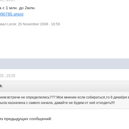
а с 1 млн. до 2млн.
2890785.shtml
ал Lerok: 26 November 2008 - 18:59
8 - 19:59
4:
енем встречи не определились??? Мое мнение если собираться,то 6 декабря в
была назначена с самого начала..давайте не будем от неё отходить!!!!
ь из предыдущих сообщений: