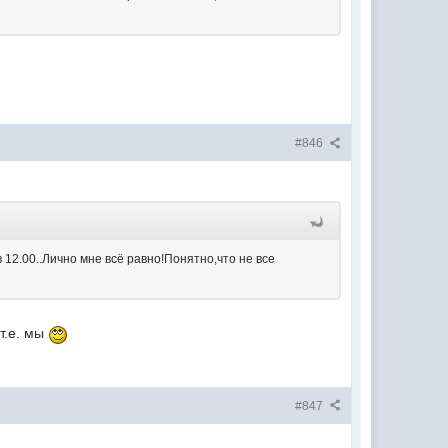
#846
 12.00..Лично мне всё равно!Понятно,что не все
 т.е. мы
#847