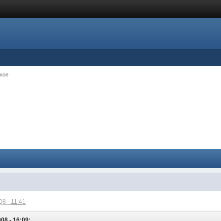
кое
8 - 11:41
08 - 16:09: