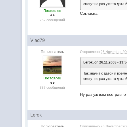
смогут,но раз уж эта дата 
Постоялец
Согласна.
752 сообщений
Vlad79
Пользователь
Отправлено
26 November 200
Lerok, on 26.11.2008 - 13:5
Так значит с датой и врем
Постоялец
смогут,но раз уж эта дата 
337 сообщений
Ну раз уж вам все-равно 
Lerok
Пользователь
Отправлено
26 November 200