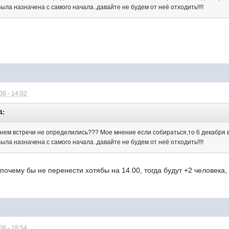
была назначена с самого начала..давайте не будем от неё отходить!!!!
8 - 14:02
4:
енем встречи не определились??? Мое мнение если собираться,то 6 декабря в
была назначена с самого начала..давайте не будем от неё отходить!!!!
почему бы не перенести хотябы на 14.00, тогда будут +2 человека,
8 - 18:54