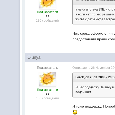
у меня ипотека ВТБ, я спр
Пользователи
а если нет, то это решает
жилье с даты когда застро
136 сообщений
Нет, срока оформления в
предоставили право собс
Olunya
Пользователь
Отправлено
26 November 200
Lerok, on 25.11.2008 - 20:5
Я Вас поддержу.Не вижу в 
Пользователи
подпишим
136 сообщений
Я тоже поддержу. Попро