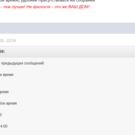
- тем лучше! Не филонте - это же ВАШ ДОМ!
8 - 20:54
59:
из предыдущих сообщений:
ое время
время
-
юбое время
00
0
14:00