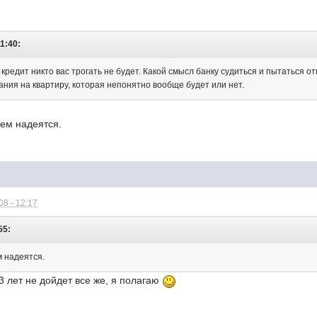
1:40:
кредит никто вас трогать не будет. Какой смысл банку судиться и пытаться от
ания на квартиру, которая непонятно вообще будет или нет.
дем надеятся.
8 - 12:17
55:
м надеятся.
 3 лет не дойдет все же, я полагаю