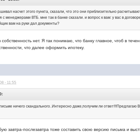
ашивал насчет этого пункта, сказали, что это они приблизительно расчитываю
ся с менеджерами ВТБ. мне так в банке сказали. и вопрос к вам: у вас в догов
йщик вам на руки дал документы?
 собственность нет. Я так понимаю, что банку главное, чтоб в теч
твенности, что далее оформить ипотеку.
8 - 11:55
0:
письме ничего скандального..Интересно даже,получим ли ответ!!!Предлагаю В
бую завтра-послезавтра тоже составить свою версию письма и выс