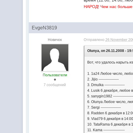
НАРОД! Чем нас больше 
EvgeN3819
Новичок
Отправлено
26 November 200
Olunya, on 26.11.2008 - 19:
Вот, что удалось нарыть 
1. 1а24 Любое число, люб
Пользователи
2. Jijio -----------------
7 сообщений
3. Dmulka -----------------
4. Lusik 6 декабря, любое 
5. sanygin1982 ----------------
6. Olunya Любое число, л
7. Sergi -----------------
8. Radden 6 декабря в 12:
9. Vlad79 6 декабря в 14:0
10. TataRama 6 декабря в 
11. Kama ------------------