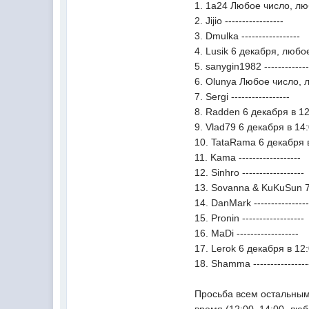
1. 1а24 Любое число, л
2. Jijio -----------------
3. Dmulka -----------------
4. Lusik 6 декабря, люб
5. sanygin1982 -------------
6. Olunya Любое число,
7. Sergi -----------------
8. Radden 6 декабря в 1
9. Vlad79 6 декабря в 14
10. TataRama 6 декабря 
11. Kama ------------------
12. Sinhro ------------------
13. Sovanna & KuKuSun 
14. DanMark ----------------
15. Pronin ------------------
16. MaDi ------------------
17. Lerok 6 декабря в 12
18. Shamma ----------------
Просьба всем остальным,
время (12:00, 14:00, лю