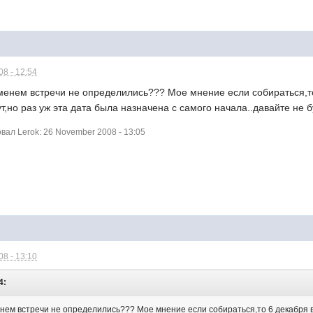
8 - 12:54
еменем встречи не определились??? Мое мнение если собираться,то
т,но раз уж эта дата была назначена с самого начала..давайте не бу
ал Lerok: 26 November 2008 - 13:05
8 - 13:10
4:
енем встречи не определились??? Мое мнение если собираться,то 6 декабря в