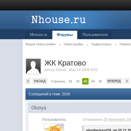
Nhouse.ru
Форумы
Пользователи
Форум Новостройки
→
Новостройки
→
Подмосковье
→
Раменс
.
ЖК Кратово
Автор
Solnse
,
May 14 2008 9:03
«
НАЗАД
ВПЕРЕД
»
Страниц
41
42
43
44
45
Сообщений в теме: 2026
Olunya
Пользователь
Отправлено
26 November 200
alexthegreat79, on 25.11.20