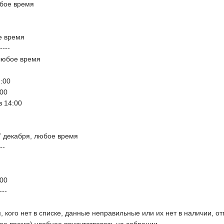
юбое время
ое время
----
 любое время
2:00
:00
в 14:00
7 декабря, любое время
--
:00
---
 кого нет в списке, данные неправильные или их нет в наличии, отп
бое время) удобнее присутствовать на собрании.