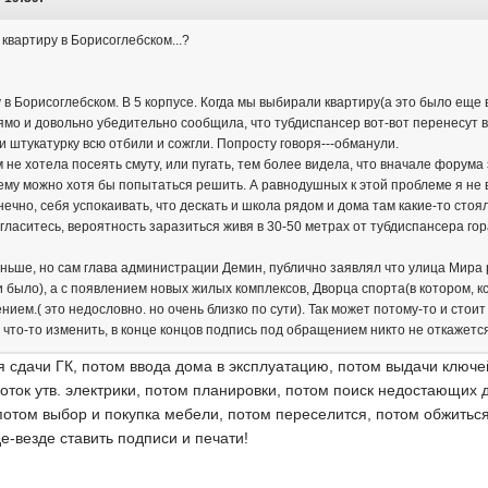
 квартиру в Борисоглебском...?
у в Борисоглебском. В 5 корпусе. Когда мы выбирали квартиру(а это было еще 
мо и довольно убедительно сообщила, что тубдиспансер вот-вот перенесут в 
 и штукатурку всю отбили и сожгли. Попросту говоря---обманули.
не хотела посеять смуту, или пугать, тем более видела, что вначале форума
лему можно хотя бы попытаться решить. А равнодушных к этой проблеме я не 
нечно, себя успокаивать, что дескать и школа рядом и дома там какие-то стоял
огласитесь, вероятность заразиться живя в 30-50 метрах от тубдиспансера го
аньше, но сам глава администрации Демин, публично заявлял что улица Мира
 и было), а с появлением новых жилых комплексов, Дворца спорта(в котором, 
нием.( это недословно. но очень близко по сути). Так может потому-то и сто
что-то изменить, в конце концов подпись под обращением никто не откажетс
 сдачи ГК, потом ввода дома в эксплуатацию, потом выдачи ключе
оток утв. электрики, потом планировки, потом поиск недостающих 
потом выбор и покупка мебели, потом переселится, потом обжиться,
де-везде ставить подписи и печати!