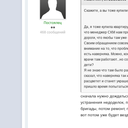
Скажите, а вы тоже купили
Постоялец
Да, я тоже купила квартир
468 сообщений
что менеджер СКМ нам пря
дороги, что якобы там уже
Своим обращением совсем 
внимание на то, что проб
есть наверняка. Можно, ко
врачи там работают...но с
дети?
Я не знаю что там было р
сказал, что наверняка так
расцветет и станет украше
пришло время попытаться 
сначала нужно дождаться
устранения недоделок, п
бригады, потом ремонт, 
вот потом уже будет вез