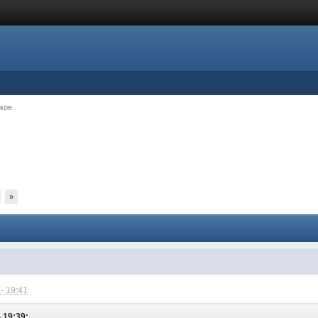
кое
»
- 19:41
 19:39: