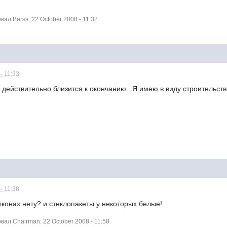
л Barss: 22 October 2008 - 11:32
- 11:33
е действительно близится к окончанию...Я имею в виду строительств
- 11:38
конах нету? и стеклопакеты у некоторых белые!
ал Chairman: 22 October 2008 - 11:58