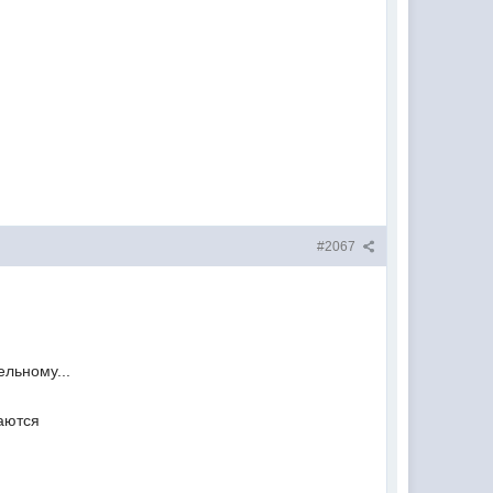
#2067
ельному...
ваются