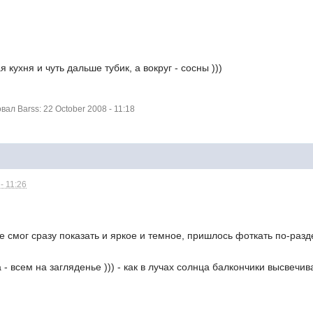
кухня и чуть дальше тубик, а вокруг - сосны )))
л Barss: 22 October 2008 - 11:18
- 11:26
е смог сразу показать и яркое и темное, пришлось фоткать по-разд
а - всем на загляденье ))) - как в лучах солнца балкончики высвечи