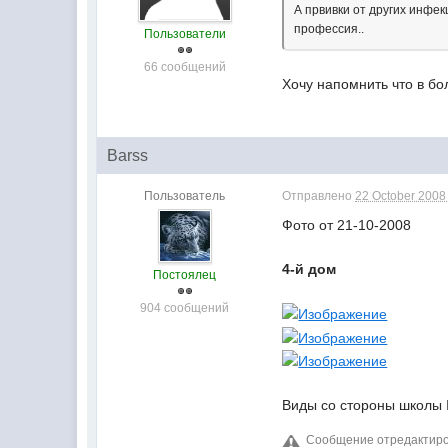
А првивки от других инфек
профессия..
Пользователи
66 сообщений
Хочу напомнить что в бо
Barss
Пользователь
Отправлено
22 October 2008 
Фото от 21-10-2008
4-й дом
Постоялец
904 сообщений
Виды со стороны школы №5
Сообщение отредактирова