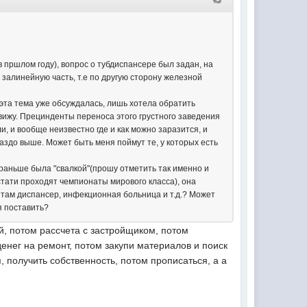
в пршлом году), вопрос о тубдиспансере был задан, на
залинейную часть, т.е по другую сторону железной
 эта тема уже обсуждалась, лишь хотела обратить
вижу. Прецинденты переноса этого грустного заведения
и, и вообще неизвестно где и как можно заразится, и
раздо выше. Может быть меня поймут те, у которых есть
 раньше была "свалкой"(прошу отметить так именно и
кстати проходят чемпионаты мирового класса), она
ит там диспансер, инфекционная больница и т.д.? Может
я поставить?
й, потом рассчета с застройщиком, потом
денег на ремонт, потом закупи материалов и поиск
 получить собственность, потом прописаться, а а