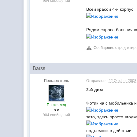
904 сообщений
Всей красой 4-й корпус
Рядом справа больничная 
Сообщение отредактирова
Barss
Пользователь
Отправлено
22 October 2008 
2-й дом
Фотик на с мобильника н
Постоялец
904 сообщений
зато, здесь просто ягодк
подъемник в действии