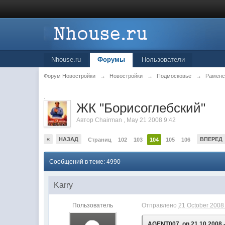
Nhouse.ru
Форумы
Пользователи
Форум Новостройки
→
Новостройки
→
Подмосковье
→
Раменс
.
ЖК "Борисоглебский"
Автор
Chairman
,
May 21 2008 9:42
«
НАЗАД
ВПЕРЕД
Страниц
102
103
104
105
106
Сообщений в теме: 4990
Karry
Пользователь
Отправлено
21 October 2008 
AGENT007, on 21.10.2008 -