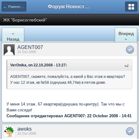
Форум Новостройки
← Раменское
ЖК "Борисоглебский"
«
Вперед
Назад
»
AGENT007
22 Oct 2008
VerOnika, on 22.10.2008 - 13:27:
AGENT007, скажите, пожалуйста, а какой у Вас этаж и квартира?
У нас 12 этаж, кв №58 (однушка 48,74м) в пятом доме.
У меня 14 этаж, 67 квартира(однушка по-центру). Так что мы с
Вами соседи!
Сообщение отредактировал AGENT007: 22 October 2008 - 14:41
awoks
22 Oct 2008