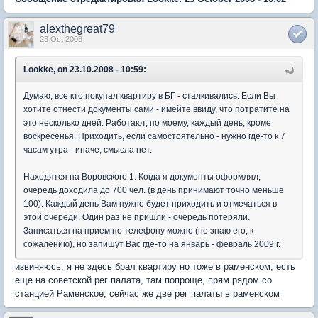
alexthegreat79
23 Oct 2008
Lookke, on 23.10.2008 - 10:59:
Думаю, все кто покупал квартиру в БГ - сталкивались. Если Вы
хотите отнести документы сами - имейте ввиду, что потратите на
это несколько дней. Работают, по моему, каждый день, кроме
воскресенья. Приходить, если самостоятельно - нужно где-то к 7
часам утра - иначе, смысла нет.
Находятся на Воровского 1. Когда я документы оформлял,
очередь доходила до 700 чел. (в день принимают точно меньше
100). Каждый день Вам нужно будет приходить и отмечаться в
этой очереди. Один раз не пришли - очередь потеряли.
Записаться на прием по телефону можно (не знаю его, к
сожалению), но запишут Вас где-то на январь - февраль 2009 г.
извиняюсь, я не здесь брал квартиру но тоже в раменском, есть
еще на советской рег палата, там попроще, прям рядом со
станцией Раменское, сейчас же две рег палаты в раменском