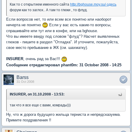
Как то с открытием именного сайта
http://bghouse.moy.su/-здесь
форум как то заглох.. А там то глюки , то флуд.
Если вопросов нет, то или всем все понятно или наоборот
ничерта не понятно
Если у вас есть какие-то вопросы,
спрашивайте или тут или в конфе, или на bghouse.
Что вы имеете ввиду под словом "флуд"? Насчет выявленных
глюков - пишите в раздел "Отладка". И уточните, пожалуйста,
свое место пребывание в ЖК (см. шахматку).
INSURER
, очень рад за Вас!!!
Сообщение отредактировал phant0m: 31 October 2008 - 14:25
Barss
31 Oct 2008
INSURER, on 31.10.2008 - 13:53:
так что я все еще с вами, комрады)))
Ну, что ж дорога будущего жильца терниста и непредсказуема.
Примите поздравления !!