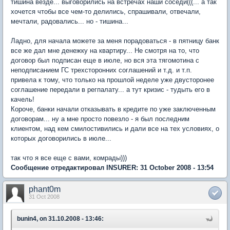
тишина везде... выговорились на встречах наши соседи(((... а так
хочется чтобы все чем-то делились, спрашивали, отвечали,
мечтали, радовались... но - тишина...
Ладно, для начала можете за меня порадоваться - в пятницу банк
все же дал мне денежку на квартиру... Не смотря на то, что
договор был подписан еще в июле, но вся эта тягомотина с
неподписанием ГС трехсторонних соглашений и т.д. и т.п.
привела к тому, что только на прошлой неделе уже двусторонее
соглашение передали в регпалату... а тут кризис - тудыть его в
качель!
Короче, банки начали отказывать в кредите по уже заключенным
договорам... ну а мне просто повезло - я был последним
клиентом, над кем смилостивились и дали все на тех условиях, о
которых договорились в июле...
так что я все еще с вами, комрады)))
Сообщение отредактировал INSURER: 31 October 2008 - 13:54
phant0m
31 Oct 2008
bunin4, on 31.10.2008 - 13:46: