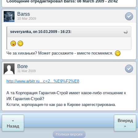
Сообщение отредактировал Barss: 08 March 2009 - 20:42
Barss
10 Mar 2009
severyanka, on 10.03.2009 - 16:23:
Че за хиханьки? Может расскажите - вместе посмеемся.
Bore
11 Mar 2009
http://www.arbitr.ru...c=2...%E9%F2%E8
А та Корпорация Гарантия-Строй имеет какое-либо отношение к
ИК Гарантия-Строй?
Кстати, корпорация-то как раз в Кирове зарегестрирована.
«
Вперед
Назад
»
Полная версия