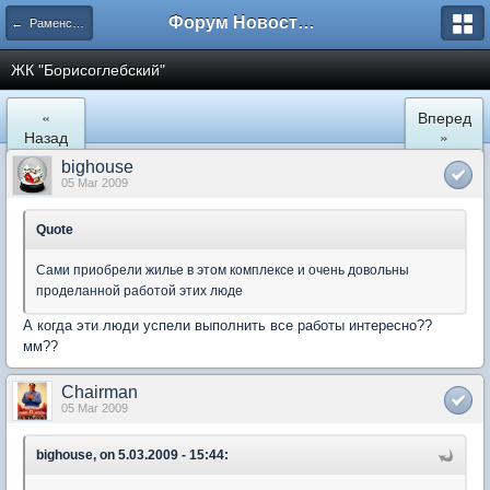
Форум Новостройки
← Раменское
ЖК "Борисоглебский"
«
Вперед
Назад
»
bighouse
05 Mar 2009
Quote
Сами приобрели жилье в этом комплексе и очень довольны
проделанной работой этих люде
А когда эти люди успели выполнить все работы интересно??
мм??
Chairman
05 Mar 2009
bighouse, on 5.03.2009 - 15:44: