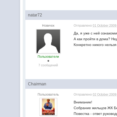
natar72
Новичок
Отправлено
01 October 2009 
Да, я уже с ней ознакоми
А как пройти в дома? Не
Конкретно никого нельзя
Пользователи
7 сообщений
Chairman
Пользователь
Отправлено
02 October 2009 
Внимание!
Собрание жильцов ЖК Бор
Повестка - ответ руково