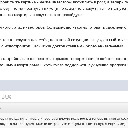
роек та же картина - некие инвесторы вложились в рост, а теперь п
лову - то ли прогнутся ниже (и не факт что спекулянты не нагнутся
ть пока квартиры спекулянтов не разойдутся.
много , этих инвесторов, большинство квартир готовят к заселению.
 те кто покупал для себя, но в новой ситуации вынужден выйти из 
 с новостройкой , или из-за долгов ставшими обременительными.
 застройщики в основном и тормозят оформление в собственность 
данными квартирами и хоть как то поддержать рухнувшие продажи.
- 13:40
1:
к та же картина - некие инвесторы вложились в рост, а теперь пытаются соск
ву - то ли прогнутся ниже (и не факт что спекулянты не нагнутся ещё ниже) т