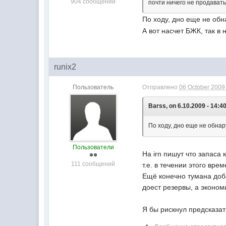
904 сообщений
почти ничего не продавать
По ходу, дно еще не об
А вот насчет БЖК, так в
runix2
Пользователь
Отправлено
06 October 2009 
Barss, on 6.10.2009 - 14:40
По ходу, дно еще не обна
Пользователи
На irn пишут что запаса 
111 сообщений
т.е. в течении этого вре
Ещё конечно тумана доб
доест резервы, а экономи
Я бы рискнул предсказать