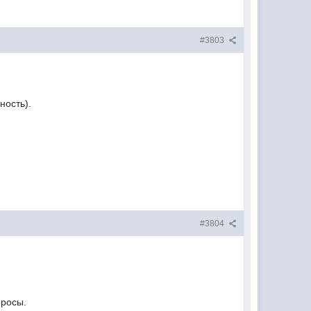
#3803
ность).
#3804
просы.