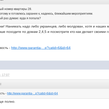
ный номер квартиры 28.
оэтому и готовлюсь заранее к, надеюсь, ближайшим мероприятиям.
ый раз думаю: куда я попала?
ки! Нанимать надо либо украинцев, либо молдован, хотя и наших 
чше походите по домам 2,4,5 и посмотрите кто-как делает своими
вость -
http://www.garantia-...p?catid=6&id=64
- 17:07
:
сть -
http://www.garantia-...p?catid=6&id=64
ще полно.