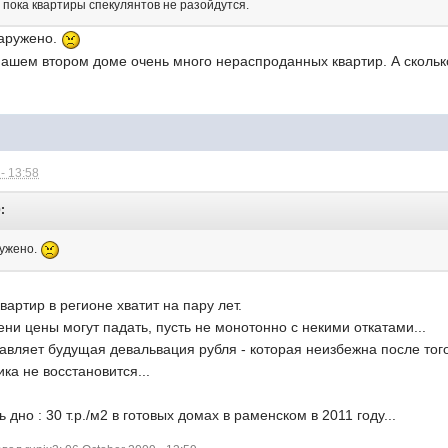
 пока квартиры спекулянтов не разойдутся.
наружено.
 нашем втором доме очень много нераспроданных квартир. А скольк
- 13:58
:
ружено.
квартир в регионе хватит на пару лет.
мени цены могут падать, пусть не монотонно с некими откатами...
авляет будущая девальвация рубля - которая неизбежна после тог
ка не восстановится...
 дно : 30 т.р./м2 в готовых домах в раменском в 2011 году...