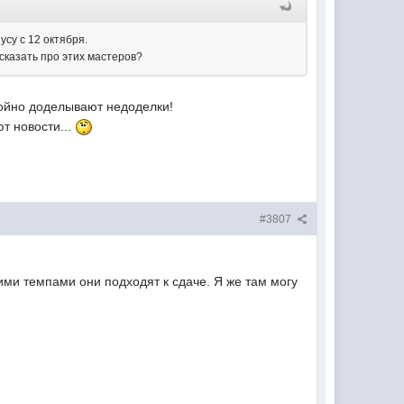
усу с 12 октября.
 сказать про этих мастеров?
окойно доделывают недоделки!
ют новости...
#3807
ими темпами они подходят к сдаче. Я же там могу