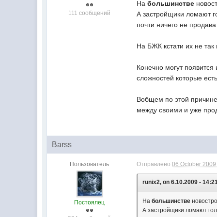
На
большинстве
новост
111 сообщений
А застройщики ломают го
почти ничего не продава
На БЖК кстати их не так 
Конечно могут появится и
сложностей которые есть
Вобщем по этой причине
между своими и уже про
Barss
Пользователь
Отправлено
06 October 2009 
runix2, on 6.10.2009 - 14:2
На
большинстве
новострое
Постоялец
А застройщики ломают голо