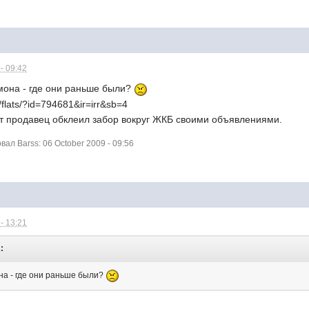
- 09:42
мона - где они раньше были?
y/flats/?id=794681&ir=irr&sb=4
от продавец обклеил забор вокруг ЖКБ своими объявлениями.
л Barss: 06 October 2009 - 09:56
- 13:21
:
на - где они раньше были?