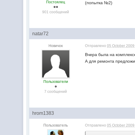
Постоялец
(попытка №2)
901 сообщений
natar72
Новичок
Отправлено
05 October 2009 
Вчера была на комплексе
А для ремонта предложил
Пользователи
7 сообщений
hrom1383
Пользователь
Отправлено
05 October 2009 