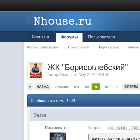
Nhouse.ru
Форумы
Пользователи
Форум Новостройки
→
Новостройки
→
Подмосковье
→
Раменс
.
ЖК "Борисоглебский"
Автор
Chairman
,
May 21 2008 9:42
«
НАЗАД
ВПЕРЕД
Страниц
189
190
191
192
193
Сообщений в теме: 4990
Barss
Пользователь
Отправлено
01 October 2009 
natar72, on 1.10.2009 - 17: