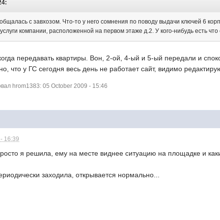
24:
общалась с завхозом. Что-то у него сомнения по поводу выдачи ключей 6 корп
слуги компании, расположенной на первом этаже д.2. У кого-нибудь есть что
когда передавать квартиры. Вон, 2-ой, 4-ый и 5-ый передали и сп
о, что у ГС сегодня весь день не работает сайт, видимо редактиру
ал hrom1383: 05 October 2009 - 15:46
- 16:39
росто я решила, ему на месте виднее ситуацию на площадке и как
периодически заходила, открывается нормально...