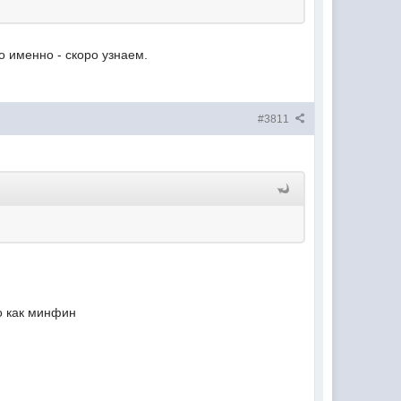
о именно - скоро узнаем.
#3811
о как минфин