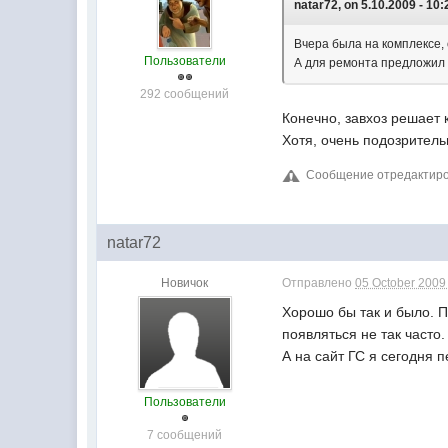
natar72, on 5.10.2009 - 10:
Вчера была на комплексе, 
Пользователи
А для ремонта предложил у
292 сообщений
Конечно, завхоз решает 
Хотя, очень подозрительн
Сообщение отредактиров
natar72
Новичок
Отправлено
05 October 2009 
Хорошо бы так и было. П
появляться не так часто.
А на сайт ГС я сегодня 
Пользователи
7 сообщений