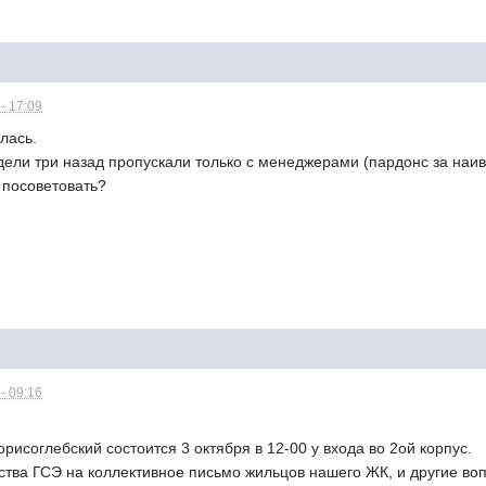
- 17:09
лась.
дели три назад пропускали только с менеджерами (пардонс за наив
 посоветовать?
- 09:16
исоглебский состоится 3 октября в 12-00 у входа во 2ой корпус.
дства ГСЭ на коллективное письмо жильцов нашего ЖК, и другие во