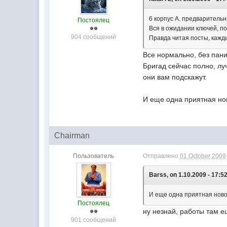
6 корпус А. предваритель
Постоялец
Вся в ожидании ключей, п
904 сообщений
Правда читая посты, кажд
Все нормально, без пани
Бригад сейчас полно, лу
они вам подскажут.
И еще одна приятная но
Chairman
Пользователь
Отправлено
01 October 2009 
Barss, on 1.10.2009 - 17:52
И еще одна приятная ново
Постоялец
ну незнай, работы там е
901 сообщений