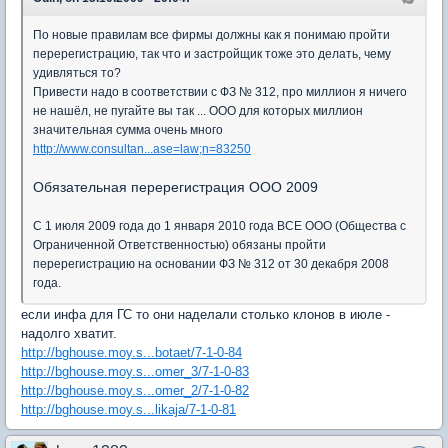
По новые правилам все фирмы должны как я понимаю пройти
перерегистрацию, так что и застройщик тоже это делать, чему
удивляться то?
Привести надо в соответствии с ФЗ № 312, про миллион я ничего
не нашёл, не пугайте вы так ... ООО для которых миллион
значительная сумма очень много
http://www.consultan...ase=law;n=83250
Обязательная перерегистрация ООО 2009
С 1 июля 2009 года до 1 января 2010 года ВСЕ ООО (Общества с
Ограниченной Ответственностью) обязаны пройти
перерегистрацию на основании ФЗ № 312 от 30 декабря 2008
года.
если инфа для ГС то они наделали столько клонов в июле -
надолго хватит.
http://bghouse.moy.s...botaet/7-1-0-84
http://bghouse.moy.s...omer_3/7-1-0-83
http://bghouse.moy.s...omer_2/7-1-0-82
http://bghouse.moy.s...likaja/7-1-0-81