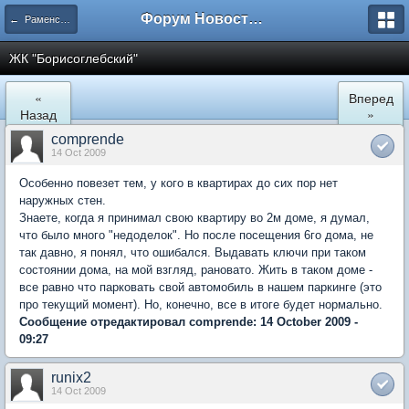
Форум Новостройки
← Раменское
ЖК "Борисоглебский"
«
Вперед
Назад
»
comprende
14 Oct 2009
Особенно повезет тем, у кого в квартирах до сих пор нет
наружных стен.
Знаете, когда я принимал свою квартиру во 2м доме, я думал,
что было много "недоделок". Но после посещения 6го дома, не
так давно, я понял, что ошибался. Выдавать ключи при таком
состоянии дома, на мой взгляд, рановато. Жить в таком доме -
все равно что парковать свой автомобиль в нашем паркинге (это
про текущий момент). Но, конечно, все в итоге будет нормально.
Сообщение отредактировал comprende: 14 October 2009 -
09:27
runix2
14 Oct 2009