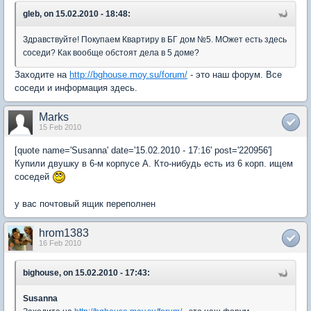
gleb, on 15.02.2010 - 18:48:
Здравствуйте! Покупаем Квартиру в БГ дом №5. МОжет есть здесь
соседи? Как вообще обстоят дела в 5 доме?
Заходите на
http://bghouse.moy.su/forum/
- это наш форум. Все
соседи и информация здесь.
Marks
15 Feb 2010
[quote name='Susanna' date='15.02.2010 - 17:16' post='220956']
Купили двушку в 6-м корпусе А. Кто-нибудь есть из 6 корп. ищем
соседей
у вас почтовый ящик переполнен
hrom1383
16 Feb 2010
bighouse, on 15.02.2010 - 17:43:
Susanna