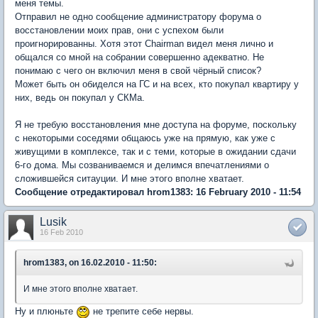
меня темы.
Отправил не одно сообщение администратору форума о
восстановлении моих прав, они с успехом были
проигнорированны. Хотя этот Chairman видел меня лично и
общался со мной на собрании совершенно адекватно. Не
понимаю с чего он включил меня в свой чёрный список?
Может быть он обиделся на ГС и на всех, кто покупал квартиру у
них, ведь он покупал у СКМа.
Я не требую восстановления мне доступа на форуме, поскольку
с некоторыми соседями общаюсь уже на прямую, как уже с
живущими в комплексе, так и с теми, которые в ожидании сдачи
6-го дома. Мы созваниваемся и делимся впечатлениями о
сложившейся ситауции. И мне этого вполне хватает.
Сообщение отредактировал hrom1383: 16 February 2010 - 11:54
Lusik
16 Feb 2010
hrom1383, on 16.02.2010 - 11:50:
И мне этого вполне хватает.
Ну и плюньте
не трепите себе нервы.