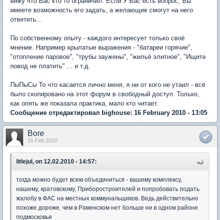
вижу что Вас кто то ограничил. Если У Вас есть вопрос, Вы
имеете возможность его задать, а желающие смогут на него
ответить...
По собственному опыту - каждого интересует только своё
мнение. Например крылатые выражения - "батареи горячие",
"отопление паровое", "трубы заужены", "жильё элитное", "Ищите
повод не платить" ... и т.д.
ПыПыСы То что касается лично меня, я ни от кого не утаил - всё
было скопировано на этот форум в свободный доступ. Только,
как опять же показала практика, мало кто читает.
Сообщение отредактировал bighouse: 16 February 2010 - 13:05
Bore
16 Feb 2010
litlejul, on 12.02.2010 - 14:57:
тогда можно будет всем объединиться - вашему комплексу,
нашему, кратовскому, Приборостроителей и попробовать подать
жалобу в ФАС на местных коммунальщиков. Ведь действительно
похоже дороже, чем в Раменском нет больше ни в одном районе
подмосковья