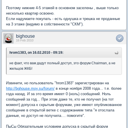
Поэтому нижние 4-5 этажей в основном заселены , выше только
несколько квартир освоено.
Если надумаете покупать - есть однушка и трешка не проданные
на 3 этаже (видимо в собственности "СКМ").
bighouse
16 Feb 2010
hrom1383, on 16.02.2010 - 09:19:
не факт, что вам дадут полный доступ, это форум Chairman, а не
жильцов ЖКБ!
Извинити, но пользователь "hrom1383" зарегистрирован на
http://bghouse.moy.su/forum/
в конце ноября 2008 года... т.е. более
года назад. И за это время имеет 0 (ноль) сообщений. Ноль
сообщений за год... При этом даже те, кто не получил (на тот
момент) допуска к скрытым форумам, уже имеют опубликованное
сообщение в открытой ветке с содержанием типа "я отослала
данные, но доступ не получила.... помогите".
ПыСы Обязательным условием допуска в скрытый форум