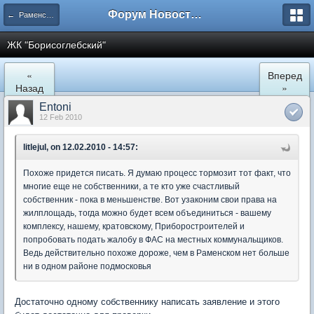
Форум Новостройки
← Раменское
ЖК "Борисоглебский"
«
Вперед
Назад
»
Entoni
12 Feb 2010
litlejul, on 12.02.2010 - 14:57:
Похоже придется писать. Я думаю процесс тормозит тот факт, что
многие еще не собственники, а те кто уже счастливый
собственник - пока в меньшенстве. Вот узаконим свои права на
жилплощадь, тогда можно будет всем объединиться - вашему
комплексу, нашему, кратовскому, Приборостроителей и
попробовать подать жалобу в ФАС на местных коммунальщиков.
Ведь действительно похоже дороже, чем в Раменском нет больше
ни в одном районе подмосковья
Достаточно одному собственнику написать заявление и этого