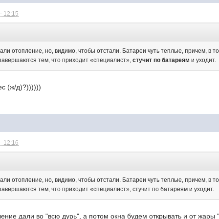
- 12:15
дали отопление, но, видимо, чтобы отстали. Батареи чуть теплые, причем, в то
завершаются тем, что приходит «специалист»,
стучит по батареям
и уходит.
с (ж/д)?))))))
- 12:16
дали отопление, но, видимо, чтобы отстали. Батареи чуть теплые, причем, в то
авершаются тем, что приходит «специалист», стучит по батареям и уходит.
ление дали во "всю дурь", а потом окна будем открывать и от жары 