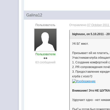
Galina12
Пользователь
Отправлено
07 October 2011 
bighouse, on 5.10.2011 - 20
УК БГ жжот.
Призывает ей не платить,
Пользователи
Участникам клуба обещае
63 сообщений
1. Создание комфортной 
2. PR-сопровождения почё
3. Предоставление юриди
клуба с кого?)
Внимание! Это НЕ ШУТКА
Удручает одно - нет никак
ПыСы готов был пожертвов