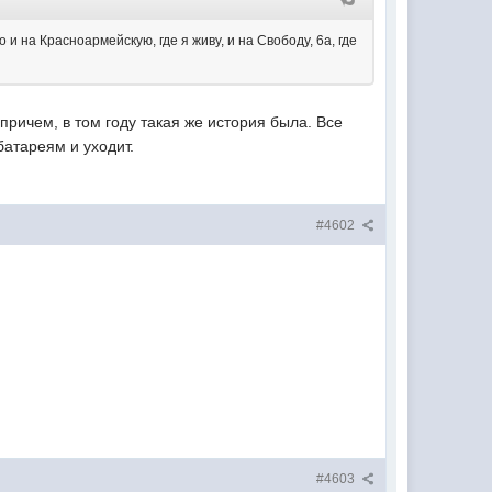
и на Красноармейскую, где я живу, и на Свободу, 6а, где
 причем, в том году такая же история была. Все
батареям и уходит.
#4602
#4603