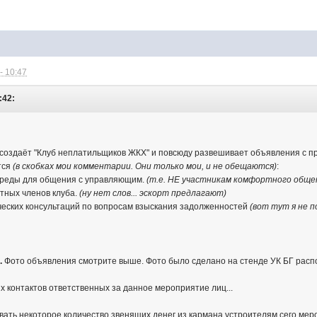
- 10:47
:42:
 создаёт "Клуб неплатильщиков ЖКХ" и повсюду развешивает объявления с пр
тся
(в скобках мои комментарии. Они только мои, и не обещаются)
:
среды для общения с управляющим.
(т.е. НЕ участникам комфортного общен
тных членов клуба.
(ну нет слов... эскорт предлагают)
ческих консультаций по вопросам взыскания задолженностей
(вот тут я не 
.
Фото объявления смотрите выше. Фото было сделано на стенде УК БГ распо
их контактов ответственных за данное мероприятие лиц...
ать некоторое количество звенящих денег из кармана устроителям сего меро