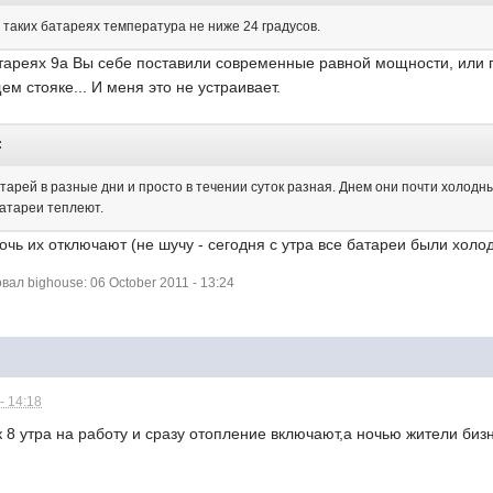
 таких батареях температура не ниже 24 градусов.
атареях 9а Вы себе поставили современные равной мощности, или 
м стояке... И меня это не устраивает.
:
тарей в разные дни и просто в течении суток разная. Днем они почти холодн
батареи теплеют.
ночь их отключают (не шучу - сегодня с утра все батареи были холо
л bighouse: 06 October 2011 - 13:24
- 14:18
8 утра на работу и сразу отопление включают,а ночью жители бизн