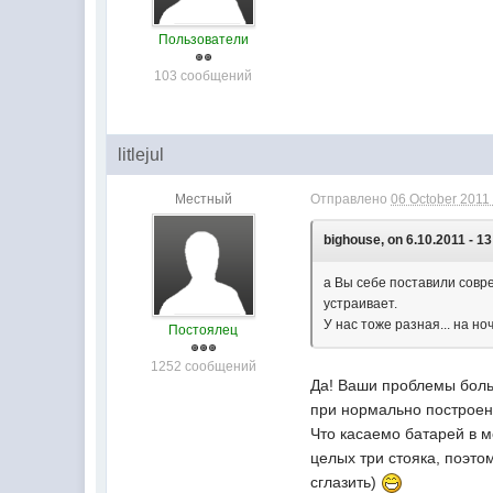
Пользователи
103 сообщений
litlejul
Местный
Отправлено
06 October 2011 
bighouse, on 6.10.2011 - 13
а Вы себе поставили совр
устраивает.
У нас тоже разная... на но
Постоялец
1252 сообщений
Да! Ваши проблемы больш
при нормально построен
Что касаемо батарей в м
целых три стояка, поэто
сглазить)