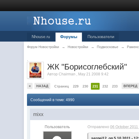
Nhouse.ru
Форумы
Пользователи
Форум Новостройки
→
Новостройки
→
Подмосковье
→
Раменс
.
ЖК "Борисоглебский"
Автор
Chairman
,
May 21 2008 9:42
«
НАЗАД
ВПЕРЕД
Страниц
229
230
231
232
233
Сообщений в теме: 4990
mixx
Пользователь
Отправлено
06 October 2011 
sergej12, on 5.10.2011 - 12