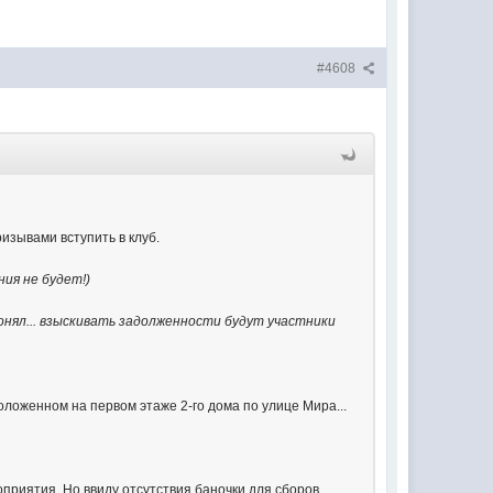
#4608
изывами вступить в клуб.
ия не будет!)
понял... взыскивать задолженности будут участники
ложенном на первом этаже 2-го дома по улице Мира...
приятия. Но ввиду отсутствия баночки для сборов