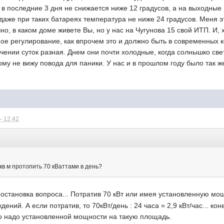
в последние 3 дня не снижается ниже 12 градусов, а на выходные 
 даже при таких батареях температура не ниже 24 градусов. Меня э
чно, в каком доме живете Вы, но у нас на Чугунова 15 свой ИТП. И,
ое регулирование, как впрочем это и должно быть в современных 
ечении суток разная. Днем они почти холодные, когда солнышко све
ому не вижу повода для паники. У нас и в прошлом году было так 
- 12:42
кв м протопить 70 кВаттами в день?
становка вопроса... Потратив 70 кВт или имея установленную мощн
ений. А если потратив, то 70кВт/день : 24 часа = 2,9 кВт/час... кон
о надо установленной мощности на такую площадь.