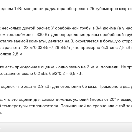
среднем 1кВт мощности радиатора обогревает 25 кубометров квартиры
несколько другой расчёт. У оребрённой трубы в 3/4 дюйма (а у на
ом теплообмене - 330 Вт. Для определения длины оребрённой трубы
отапливаемой комнаты, делится на 3, округляется в большую сторон
в расчета - 22 м*0,33кВт=7,26 кВт/ч , что примерно бьётся с 7,8 кВ
олков 2,8 м.
е есть прикидочная оценка - одно звено на 2 кв.м. площади. Не тр
ставляет около 0.2 кВт. 65/2*0,2 = 6,5 кВт.
 оценок - не хватит 2.9 кВт для отопления 65 кв.м. Примерно в два р
, что это оценки для самых тяжелых условий (мороз от 20° и выше),
 температуры теплоносителя. Повышенной по сравнению с той тем
и.
: