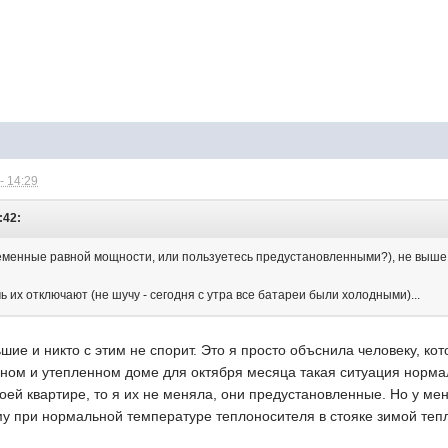
- 14:29
:42:
еменные равной мощности, или пользуетесь предустановленными?), не выше 2
чь их отключают (не шучу - сегодня с утра все батареи были холодными)...
ие и никто с этим не спорит. Это я просто объснила человеку, кот
ном и утепленном доме для октября месяца такая ситуация норма
оей квартире, то я их не меняла, они предустановленные. Но у мен
му при нормальной температуре теплоносителя в стояке зимой тепло