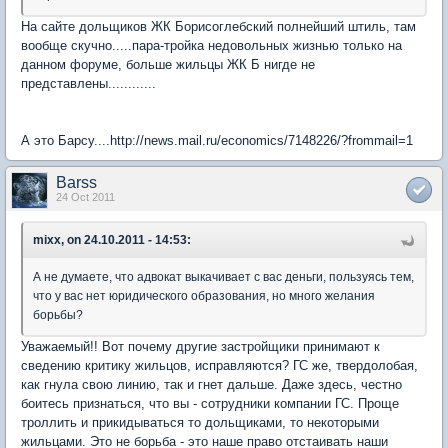
На сайте дольщиков ЖК Борисоглебский полнейший штиль, там
вообще скучно.....пара-тройка недовольных жизнью только на
данном форуме, больше жильцы ЖК Б нигде не
представлены............
А это Барсу....http://news.mail.ru/economics/7148226/?frommail=1
Barss
24 Oct 2011
mixx, on 24.10.2011 - 14:53:
А не думаете, что адвокат выкачивает с вас деньги, пользуясь тем,
что у вас нет юридического образования, но много желания
борьбы?
Уважаемый!! Вот почему другие застройщики принимают к
сведению критику жильцов, исправляются? ГС же, твердолобая,
как гнула свою линию, так и гнет дальше. Даже здесь, честно
боитесь признаться, что вы - сотрудники компании ГС. Проще
троллить и прикидываться то дольщиками, то некоторыми
жильцами. Это не борьба - это наше право отстаивать наши