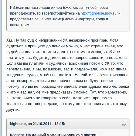
PS.Если вы настоящий жилец БЖК, как вы тут себя всем
преподносите, то зарегистрируйтесь на
http://bghouse.moy.su/
и
предоставьте ваше имя, номер дома и квартиры, тогда и
посмотрим.
Хм. Ну так суд о непризнании УК незаконной проигран. Хотя
судиться в принципе до пенсии можно, у нас страна такая, что
судебная волокита длится долго, поэтому отмазка, чтобы не
платить у вас будет и далее, но это вопрос совести, а не закона.
Если бы вы платили и судились, взыскивая потом с УК то, что
переплачено, я бы, возможно, вас и поддержала, но у вас явная
тенденция судов, чтобы не платить. На сайте я зарегистрирована,
а вот номер квартиры и все прочее я вам не буду говорить,
потому что вы не производите впечатления адекватного человека
и что у вас на уме мне предсказать сложно. Тут, что характерно,
вы тоже ничего не говорите о себе, даже имя, про номер
квартиры я не говорю даже, поэтому не стоит призывать к этому
других.
bighouse, on 21.10.2011 - 13:15:
Клевета.
На данный момент ни один суд против