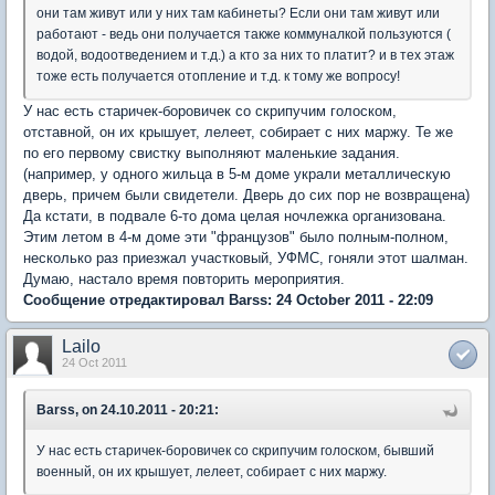
они там живут или у них там кабинеты? Если они там живут или
работают - ведь они получается также коммуналкой пользуются (
водой, водоотведением и т.д.) а кто за них то платит? и в тех этаж
тоже есть получается отопление и т.д. к тому же вопросу!
У нас есть старичек-боровичек со скрипучим голоском,
отставной, он их крышует, лелеет, собирает с них маржу. Те же
по его первому свистку выполняют маленькие задания.
(например, у одного жильца в 5-м доме украли металлическую
дверь, причем были свидетели. Дверь до сих пор не возвращена)
Да кстати, в подвале 6-то дома целая ночлежка организована.
Этим летом в 4-м доме эти "французов" было полным-полном,
несколько раз приезжал участковый, УФМС, гоняли этот шалман.
Думаю, настало время повторить мероприятия.
Сообщение отредактировал Barss: 24 October 2011 - 22:09
Lailo
24 Oct 2011
Barss, on 24.10.2011 - 20:21:
У нас есть старичек-боровичек со скрипучим голоском, бывший
военный, он их крышует, лелеет, собирает с них маржу.