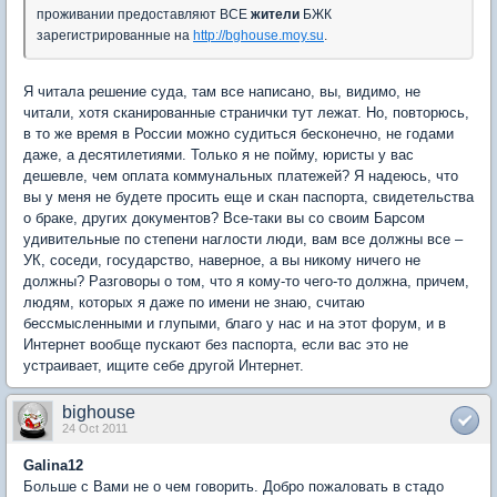
проживании предоставляют ВСЕ
жители
БЖК
зарегистрированные на
http://bghouse.moy.su
.
Я читала решение суда, там все написано, вы, видимо, не
читали, хотя сканированные странички тут лежат. Но, повторюсь,
в то же время в России можно судиться бесконечно, не годами
даже, а десятилетиями. Только я не пойму, юристы у вас
дешевле, чем оплата коммунальных платежей? Я надеюсь, что
вы у меня не будете просить еще и скан паспорта, свидетельства
о браке, других документов? Все-таки вы со своим Барсом
удивительные по степени наглости люди, вам все должны все –
УК, соседи, государство, наверное, а вы никому ничего не
должны? Разговоры о том, что я кому-то чего-то должна, причем,
людям, которых я даже по имени не знаю, считаю
бессмысленными и глупыми, благо у нас и на этот форум, и в
Интернет вообще пускают без паспорта, если вас это не
устраивает, ищите себе другой Интернет.
bighouse
24 Oct 2011
Galina12
Больше с Вами не о чем говорить. Добро пожаловать в стадо