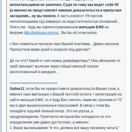
неплатильщиков не закончен. Судя по тому как ведёт себя УК
(а именно не представляет никаких доказательств и пропуская
заседания... ну вы поняли.
А часть исков от УК против
неплатильщиков суд завернул за недостаточностью оснований...
Опять же - будь вы зарегистрированным
жильцом БЖК
на
форуме
http://bghouse.moy.su
, Вы бы об этом знали.
с Вас помниться просили скан Вашей платёжки... Давно просили.
Пропустили мимо ушей и сыграли под дурочку?
Да ты что? Какой от неё номер дома/квартиры? Она айпишник то
свой скрывает вылезая через общественный прокси
расположенный в шведции...
=======================
Galina12
, если Вы не предоставите доказательств Ваших слов, а
именно скан квитанции о Вашей честной оплате + регистрация на
сайте жильцов БЖК, то я буду Вас считать таким же троллем от ГС
как и двух вышеозначенных персонажей. В связи с этим Вы
попадёте под мой личный игнор. Это не угроза, а
предупреждение. Пунктов по которым Вы попадаете по это
определение уже давно достаточно, а именно:
1. Ваше высказывание "я что, должна всё вашу писанину читать"