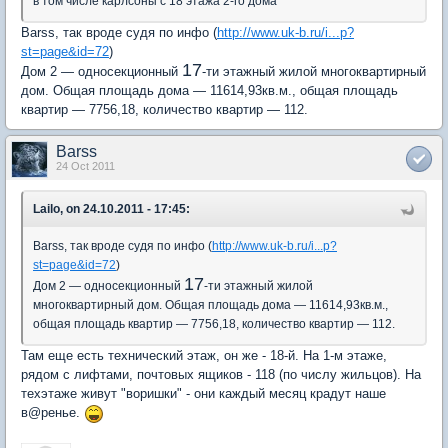
в том числе карлсоны с 18 этажа 2-го дома
Barss, так вроде судя по инфо (
http://www.uk-b.ru/i...p?
st=page&id=72
)
17
Дом 2 — односекционный
-ти этажный жилой многоквартирный
дом. Общая площадь дома — 11614,93кв.м., общая площадь
квартир — 7756,18, количество квартир — 112.
Barss
24 Oct 2011
Lailo, on 24.10.2011 - 17:45:
Barss, так вроде судя по инфо (
http://www.uk-b.ru/i...p?
st=page&id=72
)
17
Дом 2 — односекционный
-ти этажный жилой
многоквартирный дом. Общая площадь дома — 11614,93кв.м.,
общая площадь квартир — 7756,18, количество квартир — 112.
Там еще есть технический этаж, он же - 18-й. На 1-м этаже,
рядом с лифтами, почтовых ящиков - 118 (по числу жильцов). На
техэтаже живут "воришки" - они каждый месяц крадут наше
в@ренье.