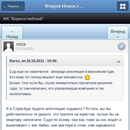
Форум Новостройки
← Раменское
ЖК "Борисоглебский"
«
Вперед
Назад
»
mixx
21 Oct 2011
Barss, on 20.10.2011 - 10:40:
Суд еще не закончился - впереди апелляция в верховном суде.
Кто кому тут лапшу вешает еще неизвестно.
Более, того если Вы, cruser, внимательно прочитали решение
суда, то там написано, что управляющая компания и так
нелегитимна.
А в Страсбург будете апелляцию подавать? Кстати, вы бы
действительно те деньги, что тратите на юристов, лучше бы за
квартиру заплатили. Судя по всему, они вас тоже за нос водят и
выкачивают с вас бабки, они мастера в этом, сам нарывался.