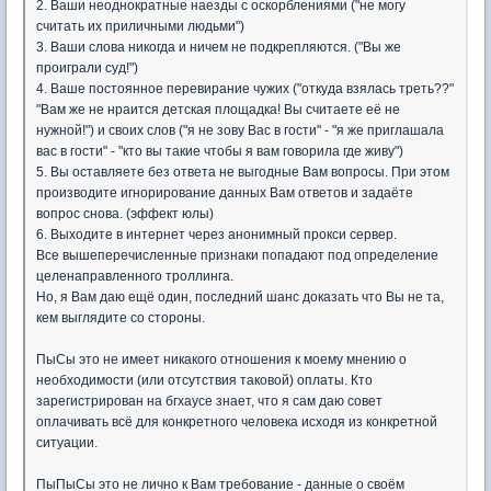
2. Ваши неоднократные наезды с оскорблениями ("не могу
считать их приличными людьми")
3. Ваши слова никогда и ничем не подкрепляются. ("Вы же
проиграли суд!")
4. Ваше постоянное перевирание чужих ("откуда взялась треть??"
"Вам же не нраится детская площадка! Вы считаете её не
нужной!") и своих слов ("я не зову Вас в гости" - "я же приглашала
вас в гости" - "кто вы такие чтобы я вам говорила где живу")
5. Вы оставляете без ответа не выгодные Вам вопросы. При этом
производите игнорирование данных Вам ответов и задаёте
вопрос снова. (эффект юлы)
6. Выходите в интернет через анонимный прокси сервер.
Все вышеперечисленные признаки попадают под определение
целенаправленного троллинга.
Но, я Вам даю ещё один, последний шанс доказать что Вы не та,
кем выглядите со стороны.
ПыСы это не имеет никакого отношения к моему мнению о
необходимости (или отсутствия таковой) оплаты. Кто
зарегистрирован на бгхаусе знает, что я сам даю совет
оплачивать всё для конкретного человека исходя из конкретной
ситуации.
ПыПыСы это не лично к Вам требование - данные о своём