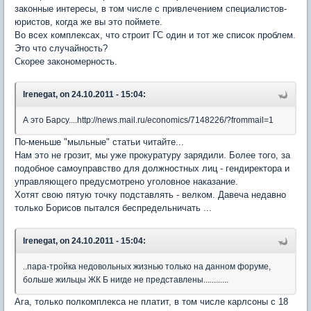
законные интересы, в том числе с привлечением специалистов-
юристов, когда же вы это поймете.
Во всех комплексах, что строит ГС один и тот же список проблем.
Это что случайность?
Скорее закономерность.
Irenegat, on 24.10.2011 - 15:04:
А это Барсу....http://news.mail.ru/economics/7148226/?frommail=1
По-меньше "мыльные" статьи читайте...
Нам это не грозит, мы уже прокуратуру зарядили. Более того, за
подобное самоуправство для должностных лиц - гендиректора и
управляющего предусмотрено уголовное наказание.
Хотят свою пятую точку подставлять - велком. Давеча недавно
только Борисов пытался беспредельничать ...
Irenegat, on 24.10.2011 - 15:04:
..пара-тройка недовольных жизнью только на данном форуме,
больше жильцы ЖК Б нигде не представлены............
Ага, только полкомплекса не платит, в том числе карлсоны с 18