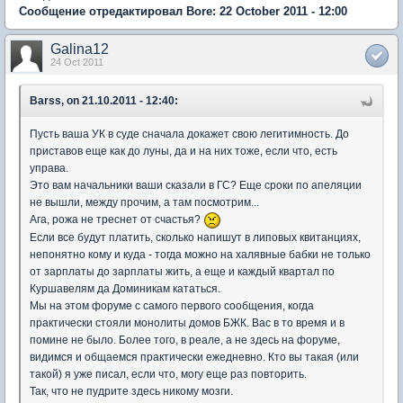
Сообщение отредактировал Bore: 22 October 2011 - 12:00
Galina12
24 Oct 2011
Barss, on 21.10.2011 - 12:40:
Пусть ваша УК в суде сначала докажет свою легитимность. До
приставов еще как до луны, да и на них тоже, если что, есть
управа.
Это вам начальники ваши сказали в ГС? Еще сроки по апеляции
не вышли, между прочим, а там посмотрим...
Ага, рожа не треснет от счастья?
Если все будут платить, сколько напишут в липовых квитанциях,
непонятно кому и куда - тогда можно на халявные бабки не только
от зарплаты до зарплаты жить, а еще и каждый квартал по
Куршавелям да Доминикам кататься.
Мы на этом форуме с самого первого сообщения, когда
практически стояли монолиты домов БЖК. Вас в то время и в
помине не было. Более того, в реале, а не здесь на форуме,
видимся и общаемся практически ежедневно. Кто вы такая (или
такой) я уже писал, если что, могу еще раз повторить.
Так, что не пудрите здесь никому мозги.