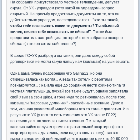
На собрании присутствовало местное телевидение, депутат
округа. От УК - управдом (хотя какой он управдом - вопрос
открытый. На просьбу предоставить документы на то, что он
действительно управдом, последовал ответ -
"кто ты такой,
чтобы тебе показывать какие то документы? Ты обычный
жилец, ничего тебе показывать не обязан!"
. Так же был
представитель застройщика, который с пол собрания позорно
сбежал (а что он хотел собственно?).
В среде ГС+УК разброд и шатания, они даже между собой
договориться не могли какую лапшу нам (жильцам) на уши вешать.
Одна дама (очень подозреваю что Galina12, но она
открещивалась как могла... А ведь так хотели с ребятами
познакомится... ) начала ещё до собрания нести охинею типа "я
честная платильщица, пускай все такие будут", однако запрятала
свой язык за свои щёки, и тоже куда то ретировалась после того,
как вышли "массовые должники" - заселённые военные. Дело в
том, что наш уважаемый минобороны что то там не доплатил. И в
результате УК (у кого то есть сомнения что УК это не ГС??)
повесило долг на заселившихся военных. Т.е. каждый
заселившийся получал кроме отвратительной квартиры (фото
квартиры прикладывались, если надо вновь выложу), так вот
вместе с квартирой небольшой долг в размере каких то 40-60 000