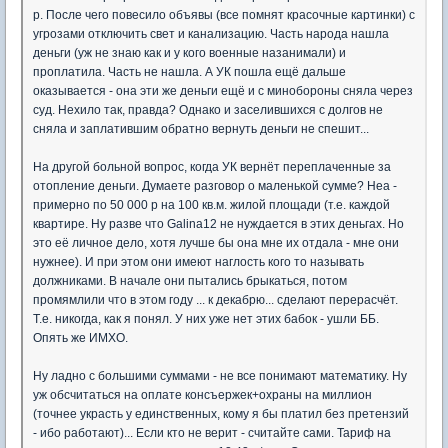
р. После чего повесило объявы (все помнят красочные картинки) с
угрозами отключить свет и канализацию. Часть народа нашла
деньги (уж не знаю как и у кого военные назанимали) и
проплатила. Часть не нашла. А УК пошла ещё дальше
оказывается - она эти же деньги ещё и с минобороны сняла через
суд. Нехило так, правда? Однако и заселившихся с долгов не
сняла и заплатившим обратно вернуть деньги не спешит...
На другой больной вопрос, когда УК вернёт переплаченные за
отопление деньги. Думаете разговор о маленькой сумме? Неа -
примерно по 50 000 р на 100 кв.м. жилой площади (т.е. каждой
квартире. Ну разве что Galina12 не нуждается в этих деньгах. Но
это её личное дело, хотя лучше бы она мне их отдала - мне они
нужнее). И при этом они имеют наглость кого то называть
должниками. В начале они пытались брыкаться, потом
промямлили что в этом году ... к декабрю... сделают перерасчёт.
Т.е. никогда, как я понял. У них уже нет этих бабок - ушли ББ.
Опять же ИМХО.
Ну ладно с большими суммами - не все понимают математику. Ну
уж обсчитаться на оплате консъержек+охраны на миллион
(точнее украсть у единственных, кому я бы платил без претензий
- ибо работают)... Если кто не верит - считайте сами. Тариф на