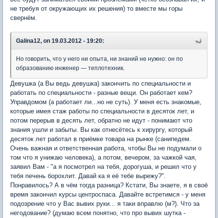
не требуя от окружающих их решения) то вместе мы горы
свернём.
Galina12, on 19.03.2012 - 19:20:
Но говорить, что у него ни опыта, ни знаний не нужно: он по
образованию инженер — теплотехник.
Девушка (а Вы ведь девушка) закончить по специальности и
работать по специальности - разные вещи. Он работает кем?
Управдомом (а работает ли...но не суть). У меня есть знакомые,
которые имея стаж работы по специальности в десяток лет, и
потом перерыв в десять лет, обратно не идут - понимают что
знания ушли и забыты. Вы как отнесётесь к хирургу, который
десяток лет работал в приёмке товара на рынке (санипедем.
Очень важная и ответственная работа, чтобы Вы не подумали о
том что я унижаю человека), а потом, вечером, за чажкой чая,
заявил Вам - "а я посмотрел на тебя, дорогуша, и решил что у
тебя печень борохлит. Давай ка я её тебе вырежу?".
Понравилось? А в чём тогда разница? Кстати, Вы знаете, я в своё
время закончил курсы центроспаса. Давайте встретимся - у меня
подозрение что у Вас вывих руки... я таки вправлю (м?). Что за
негодование? (думаю всем понятно, что про вывих шутка -