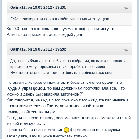
Galina12, on 19.03.2012 - 19:20:
ГЖИ неповоротлива, как и любая чиновничья структура.
За 250 тыр , а это реальная сумма штрафа - они могут в
Раменское приезжать хоть каждый день.
Galina12, on 19.03.2012 - 19:20:
Да, вы ошиблись, я хоть и была на собрании, но слова не сказала,
просто не могу перекрикивать и перебивать, не умею.
Ну, строго говоря, вам тоже по фигу на проблемы жильцов.
Не вы ли с искривленным ртом и брызгая слюной орали, что
"будь я управдомом, то вам должникам поотключала все, что
можно и дверь бы заварила автогеном?"
Как говорится, не буди лихо пока оно тихо - сидите как мышка в
своем кабинетеке на Гастелло и помалкивайте и не
прикидывайтесь жильцом.
Сегодня вы просто народ рассмешили, а завтра - можете и пятой
точкой в лужу сесть.
Приятно было познакомиться
)) прикольная вы старушка-
веселушка, вам в цирке выступать только.