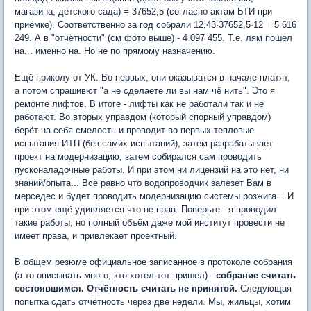
магазина, детского сада) = 37652,5 (согласно актам БТИ при
приёмке). Соответственно за год собрали 12,43·37652,5·12 = 5 616
249. А в "отчётности" (см фото выше) - 4 097 455. Т.е. лям пошел
на... именно на. Но не по прямому назначению.
Ещё приколу от УК. Во первых, они оказыватся в начале платят,
а потом спрашивют "а не сделаете ли вы нам чё нить". Это я
ремонте лифтов. В итоге - лифты как не работали так и не
работают. Во вторых управдом (который спорный управдом)
берёт на себя смелость и проводит во первых тепловые
испытания ИТП (без самих испытаний), затем разрабатывает
проект на модернизацию, затем собирался сам проводить
пусконаладочные работы. И при этом ни лицензий на это нет, ни
знаний/опыта... Всё равно что водопроводчик залезет Вам в
мерседес и будет проводить модернизацию системы розжига... И
при этом ещё удивляется что не прав. Поверьте - я проводил
такие работы, но полный объём даже мой институт провести не
имеет права, и привлекает проектный.
В общем резюме официальное записанное в протоколе собрания
(а то описывать много, кто хотел тот пришел) -
собрание считать
состоявшимся. Отчётность считать не принятой.
Следующая
попытка сдать отчётность через две недели. Мы, жильцы, хотим