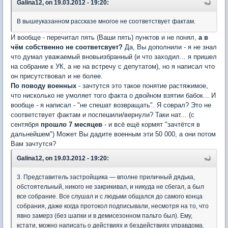
Galina12, on 19.03.2012 - 19:20:
В вышеуказанном рассказе многое не соответствует фактам.
И вообще - перечитал пять (Ваши пять) пунктов и не понял,
а в
чём собственно не соответсвует?
Да, Вы дополнили - я не знал
что думал уважаемый вновьизбранный (и что заходил... я пришел
на собрание к УК, а не на встречу с депутатом), но я написал что
он присутствовал и не более.
По поводу военных
- зачтутся это такое понятие растяжимое,
что нисколько не умоляет того факта о двойном взятии бабок... И
вообще - я написал - "не спешат возвращать". Я соврал? Это не
соответствует фактам и поспешили/вернули? Таки нат... (с
сентября
прошло 7 месяцев
- и всё ещё кормят "зачтётся в
дальнейшем") Может Вы дадите военным эти 50 000, а они потом
Вам зачтутся?
Galina12, on 19.03.2012 - 19:20:
3. Представитель застройщика — вполне приличный дядька,
обстоятельный, никого не закрикивал, и никуда не сбегал, а был
все собрание. Все слушал и с людьми общался до самого конца
собрания, даже когда протокол подписывали, несмотря на то, что
явно замерз (без шапки и в демисезонном пальто был). Ему,
кстати, можно написать о действиях и бездействиях управдома.