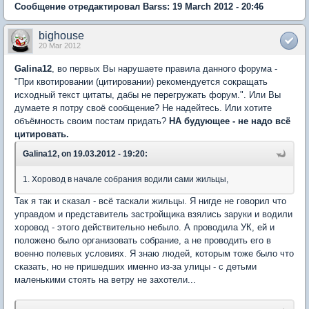
Сообщение отредактировал Barss: 19 March 2012 - 20:46
bighouse
20 Mar 2012
Galina12
, во первых Вы нарушаете правила данного форума -
"При квотировании (цитировании) рекомендуется сокращать
исходный текст цитаты, дабы не перегружать форум.". Или Вы
думаете я потру своё сообщение? Не надейтесь. Или хотите
объёмность своим постам придать?
НА будующее - не надо всё
цитировать.
Galina12, on 19.03.2012 - 19:20:
1. Хоровод в начале собрания водили сами жильцы,
Так я так и сказал - всё таскали жильцы. Я нигде не говорил что
управдом и представитель застройщика взялись заруки и водили
хоровод - этого действительно небыло. А проводила УК, ей и
положено было организовать собрание, а не проводить его в
военно полевых условиях. Я знаю людей, которым тоже было что
сказать, но не пришедших именно из-за улицы - с детьми
маленькими стоять на ветру не захотели...