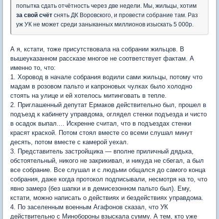
попытка сдать отчётность через две недели. Мы, жильцы, хотим
за свой счёт
снять ДК Воровского, и провести собрание там. Раз
уж УК не может среди заныканных миллионов изыскать 5 000р.
А я, кстати, тоже присутствовала на собрании жильцов. В
вышеуказанном рассказе многое не соответствует фактам. А
именно то, что:
1. Хоровод в начале собрания водили сами жильцы, потому что
мадам в розовом пальто и капроновых чулках было холодно
стоять на улице и ей хотелось митинговать в тепле.
2. Приглашенный депутат Ермаков действительно был, прошел в
подъезд к кабинету управдома, оглядел стенки подъезда и чисто
в осадок выпал.... Искренне считал, что в подъездах стенки
красят краской. Потом стоял вместе со всеми слушал минут
десять, потом вместе с камерой уехал.
3. Представитель застройщика — вполне приличный дядька,
обстоятельный, никого не закрикивал, и никуда не сбегал, а был
все собрание. Все слушал и с людьми общался до самого конца
собрания, даже когда протокол подписывали, несмотря на то, что
явно замерз (без шапки и в демисезонном пальто был). Ему,
кстати, можно написать о действиях и бездействиях управдома.
4. По заселенным военным Агафонов сказал, что УК
действительно с Минобороны взыскала сумму. А тем, кто уже