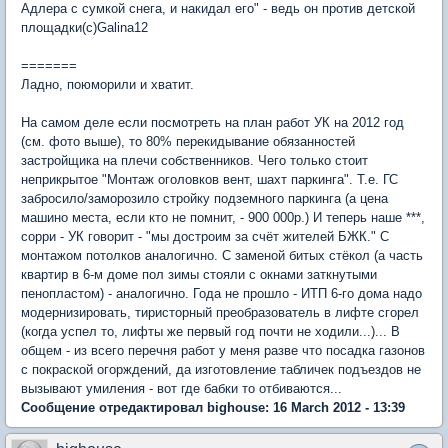
Адлера с сумкой снега, и накидал его" - ведь он против детской
площадки(с)Galina12
=======
Ладно, поюморили и хватит.
На самом деле если посмотреть на план работ УК на 2012 год
(см. фото выше), то 80% перекидывание обязанностей
застройщика на плечи собственников. Чего только стоит
неприкрытое "Монтаж оголовков вент, шахт паркинга". Т.е. ГС
забросило/заморозило стройку подземного паркинга (а цена
машино места, если кто не помнит, - 900 000р.) И теперь наше ***,
сорри - УК говорит - "мы достроим за счёт жителей БЖК." С
монтажом потолков аналогично. С заменой битых стёкол (а часть
квартир в 6-м доме пол зимы стояли с окнами заткнутыми
пенопластом) - аналогично. Года не прошло - ИТП 6-го дома надо
модернизировать, тиристорный преобразователь в лифте сгорел
(когда успел то, лифты же первый год почти не ходили...)... В
общем - из всего перечня работ у меня разве что посадка газонов
с покраской огорждений, да изготовление табличек подъездов не
вызывают умиления - вот где бабки то отбиваются...
Сообщение отредактировал bighouse: 16 March 2012 - 13:39