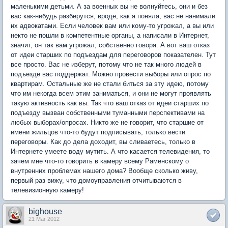
маленькими детьми. А за военных вы не волнуйтесь, они и без
вас как-нибудь разберутся, вроде, как я поняла, вас не нанимали
их адвокатами. Если человек вам или кому-то угрожал, а вы или
некто не пошли в компетентные органы, а написали в Интернет,
значит, он так вам угрожал, собственно говоря. А вот ваш отказ
от идеи старших по подъездам для переговоров показателен. Тут
все просто. Вас не изберут, потому что не так много людей в
подъезде вас поддержат. Можно провести выборы или опрос по
квартирам. Остальные же не стали биться за эту идею, потому
что им некогда всем этим заниматься, и они не могут проявлять
такую активность как вы. Так что ваш отказ от идеи старших по
подъезду вызван собственными туманными перспективами на
любых выборах/опросах. Никто же не говорит, что старшие от
имени жильцов что-то будут подписывать, только вести
переговоры. Как до дела доходит, вы сливаетесь, только в
Интернете умеете воду мутить. А что касается телевидения, то
зачем мне что-то говорить в камеру всему Раменскому о
внутренних проблемах нашего дома? Вообще сколько живу,
первый раз вижу, что домоуправления отчитываются в
телевизионную камеру!
bighouse
21 Mar 2012