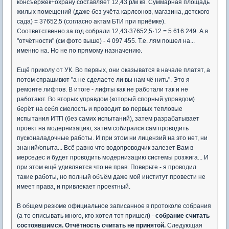
консъержек+охрану составляет 12,43 р/м кв. Суммарная площадь
жилых помещений (даже без учёта карлсонов, магазина, детского
сада) = 37652,5 (согласно актам БТИ при приёмке).
Соответственно за год собрали 12,43·37652,5·12 = 5 616 249. А в
"отчётности" (см фото выше) - 4 097 455. Т.е. лям пошел на...
именно на. Но не по прямому назначению.
Ещё приколу от УК. Во первых, они оказыватся в начале платят, а
потом спрашивют "а не сделаете ли вы нам чё нить". Это я
ремонте лифтов. В итоге - лифты как не работали так и не
работают. Во вторых управдом (который спорный управдом)
берёт на себя смелость и проводит во первых тепловые
испытания ИТП (без самих испытаний), затем разрабатывает
проект на модернизацию, затем собирался сам проводить
пусконаладочные работы. И при этом ни лицензий на это нет, ни
знаний/опыта... Всё равно что водопроводчик залезет Вам в
мерседес и будет проводить модернизацию системы розжига... И
при этом ещё удивляется что не прав. Поверьте - я проводил
такие работы, но полный объём даже мой институт провести не
имеет права, и привлекает проектный.
В общем резюме официальное записанное в протоколе собрания
(а то описывать много, кто хотел тот пришел) -
собрание считать
состоявшимся. Отчётность считать не принятой.
Следующая