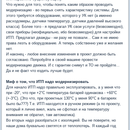
Что нужно для того, чтобы понять каким образом проводить
модернизацию - во первых снять характеристику системы. Для
этого требуется оборудование, которого у УК нет (а именно
расходомеры, датчики темперратур, датчики давлений высокого
класса). Более того - я предлагал УК свои услуги (безвозмездно),
свои приборы (неофициально, ибо безвозмездно) для настройки
ИТП. Предлагал дважды - ни разу не позвали... Сам я не имею
права лезть в оборудование. А теперь собственно уже и желания
нет.
И наконец - любое внесение изменения в проект должно быть
согласовано. Попробуйте в своей машине провести
модернизацию движка. И с гарантии снимут и ТО не пройдёте...
Да и не факт что ездить лучше будет.
Миф о том, что ИТП надо модернизировать
Для начало ИТП надо правильно эксплуатировать, а у меня что
при -20°, что при +2°С температура батарей одинакова - +60°С
(+-3°С). (Это что, при проектных 130°С у меня 90°С в батареях
было бы???) Т.е. ИТП находится в ручном режиме (а по проекту,
который я лично виел, жаль не сфоткал и на температуру
внимания не обратил, там автоматика).
Во вторых надо разобраться с изоляцией. Вы не поверите, но
наши дома буквально светятся от теплопотерь. Я каждый год