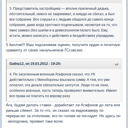
3. Представитель застройщика — вполне приличный дядька,
обстоятельный, никого не закрикивал, и никуда не сбегал, а был
все собрание. Все слушал и с людьми общался до самого конца
собрания, даже когда протокол подписывали, несмотря на то, что
явно замерз (без шапки и в демисезонном пальто был). Ему,
кстати, можно написать о действиях и бездействиях управдома.
5 баллов!!! Ваш подхалимаж оценен, получите орден и почетную
граммоту от своих начальничков ГСсовских.
Galina12, on 19.03.2012 - 19:20:
4. По заселенным военным Агафонов сказал, что УК
действительно с Минобороны взыскала сумму. А тем, кто уже
оплатил, эти деньги обязательно зачтутся. Люди-то не лохи,
особенно военные, пусть теперь проверяют внимательно. Имеют
все права не платить по ворому разу.
Ага, будем делать ставки - доработает ли Агафонов до лета или
раньше сбежит. За то что, он сказал на видеокамеру по
перерасчет за отопление, его по голове не погладят. Но здесь он
- молодчина, проявил таки волю.