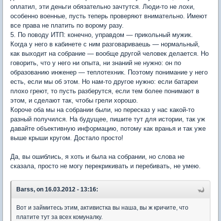
оплатил, эти деньги обязательно зачтутся. Люди-то не лохи,
особенно военные, пусть теперь проверяют внимательно. Имеют
все права не платить по ворому разу.
5. По поводу ИТП: конечно, управдом — прикольный мужик.
Когда у него в кабинете с ним разговариваешь — нормальный,
как выходит на собрание — вообще другой человек делается. Но
говорить, что у него ни опыта, ни знаний не нужно: он по
образованию инженер — теплотехник. Поэтому понимание у него
есть, если мы об этом. Но нам-то другое нужно: если батареи
плохо греют, то пусть разберутся, если тем более понимают в
этом, и сделают так, чтобы грели хорошо.
Короче оба мы на собрании были, но пересказ у нас какой-то
разный получился. На будущее, пишите тут для истории, так уж
давайте объективную информацию, потому как вранья и так уже
выше крыши кругом. Достало просто!
Да, вы ошиблись, я хоть и была на собрании, но слова не
сказала, просто не могу перекрикивать и перебивать, не умею.
Barss, on 16.03.2012 - 13:16:
Вот и займитесь этим, активистка вы наша, вы ж кричите, что
платите тут за всех комуналку.