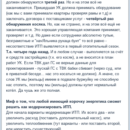
должен обнаружится
третий раз
. Но и на этом всё не
заканчивается. Пришедшая УК должна принимать оборудование
(как мы с вами принимали квартиры проверяя рамы и т.д) и
заключать договора с поставщиками услуг -
четвёртый раз
обнаружения косяка.
Но, как ни странно, и на этом всё ещё не
заканчивается. Это хорошая управляющая компания принимает,
проверяет и т.д. Но даже если сотрудники абсолютно тупые,
безграмотные и "начЯльника рукаца буит" то всё равно -
несоответствие ИТП выявляется в первый отопительный сезон.
Т.е. четыре года назад.
И в любом случае - выполняется за счёт
и средств застройщика (т.к. его косяк), а не вносится в план
работ УК. Если ТВК дал ГС не верные данные для
проектирования - пускай ГС с ТВК бабки сбивает (через суд, или
в приватной беседе... нас это косаться не должно). А иначе, со
слов УК мы (жильцы) имеем в подвале буржуйку не способную
нас отопить, поэтому мы (жильцы) должны купит нормальный
котёл. Да чушь же это полная.
Миф о том, что любой имеющий корочку энергетика сможет
решить как модернизировать ИТП.
Для начала варианты модернизации ИТП. Их всего два - или
увеличить расход (поставить дополнительный насос), или
увеличить теплообменник (тут варианты - или поставить второй,
или нарастить существующий).