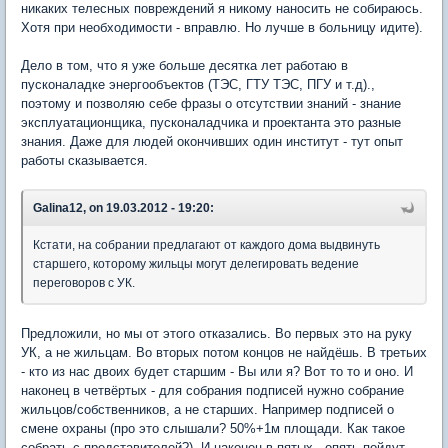
никаких телесных повреждений я никому наносить не собираюсь.
Хотя при необходимости - вправлю. Но лучше в больницу идите).
Дело в том, что я уже больше десятка лет работаю в
пусконаладке энергообъектов (ТЭС, ГТУ ТЭС, ПГУ и т.д).,
поэтому и позволяю себе фразы о отсутствии знаний - знание
эксплуатационщика, пусконаладчика и проектанта это разные
знания. Даже для людей окончивших один институт - тут опыт
работы сказывается.
Galina12, on 19.03.2012 - 19:20:
Кстати, на собрании предлагают от каждого дома выдвинуть
старшего, которому жильцы могут делегировать ведение
переговоров с УК.
Предложили, но мы от этого отказались. Во первых это на руку
УК, а не жильцам. Во вторых потом концов не найдёшь. В третьих
- кто из нас двоих будет старшим - Вы или я? Вот то то и оно. И
наконец в четвёртых - для собрания подписей нужно собрание
жильцов/собственников, а не старших. Например подписей о
смене охраны (про это слышали? 50%+1м площади. Как такое
собрать с представителей?). И наконец в пятых - опять пойдут