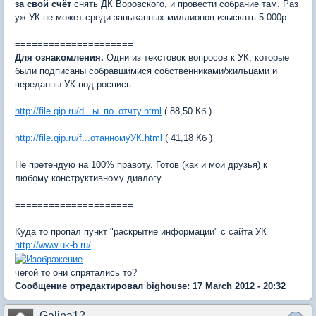
за свой счёт
снять ДК Воровского, и провести собрание там. Раз
уж УК не может среди заныканных миллионов изыскать 5 000р.
=====================
Для ознакомления.
Одни из текстовок вопросов к УК, которые
были подписаны собравшимися собственниками/жильцами и
переданны УК под роспись.
http://file.qip.ru/d...ы_по_отчту.html
( 88,50 Кб )
http://file.qip.ru/f...отанномуУК.html
( 41,18 Кб )
Не претендую на 100% правоту. Готов (как и мои друзья) к
любому конструктивному диалогу.
=====================
Куда то пропал пункт "раскрытие информации" с сайта УК
http://www.uk-b.ru/
чегой то они спрятались то?
Сообщение отредактировал bighouse: 17 March 2012 - 20:32
Galina12