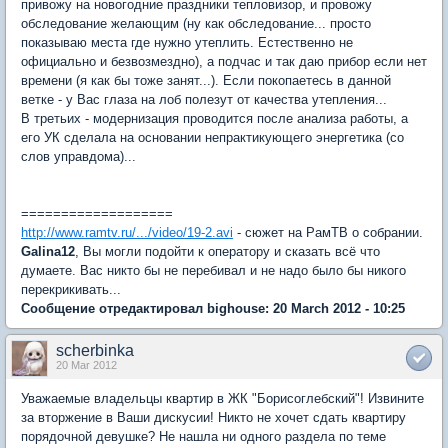
привожу на новогодние праздники тепловизор, и провожу
обследование желающим (ну как обследование... просто
показываю места где нужно утеплить. Естественно не
официально и безвозмездно), а подчас и так даю прибор если нет
времени (я как бы тоже занят...). Если покопаетесь в данной
ветке - у Вас глаза на лоб полезут от качества утепления...
В третьих - модернизация проводится после анализа работы, а
его УК сделала на основании непрактикующего энергетика (со
слов управдома)...
===================
http://www.ramtv.ru/.../video/19-2.avi
- сюжет на РамТВ о собрании.
Galina12
, Вы могли подойти к оператору и сказать всё что
думаете. Вас никто бы не перебивал и не надо было бы никого
перекрикивать...
Сообщение отредактировал bighouse: 20 March 2012 - 10:25
scherbinka
20 Mar 2012
Уважаемые владельцы квартир в ЖК "Борисоглебский"! Извините
за вторжение в Ваши дискусии! Никто не хочет сдать квартиру
порядочной девушке? Не нашла ни одного раздела по теме