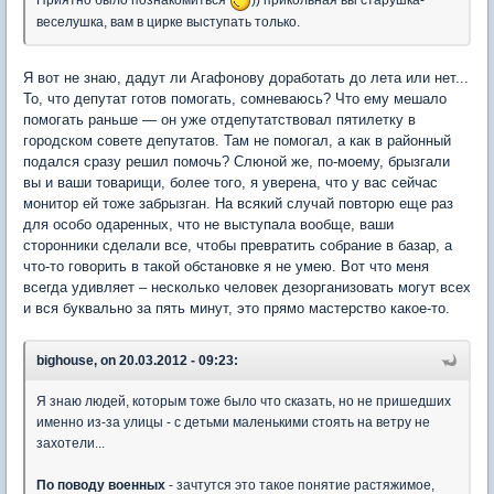
веселушка, вам в цирке выступать только.
Я вот не знаю, дадут ли Агафонову доработать до лета или нет...
То, что депутат готов помогать, сомневаюсь? Что ему мешало
помогать раньше — он уже отдепутатствовал пятилетку в
городском совете депутатов. Там не помогал, а как в районный
подался сразу решил помочь? Слюной же, по-моему, брызгали
вы и ваши товарищи, более того, я уверена, что у вас сейчас
монитор ей тоже забрызган. На всякий случай повторю еще раз
для особо одаренных, что не выступала вообще, ваши
сторонники сделали все, чтобы превратить собрание в базар, а
что-то говорить в такой обстановке я не умею. Вот что меня
всегда удивляет – несколько человек дезорганизовать могут всех
и вся буквально за пять минут, это прямо мастерство какое-то.
bighouse, on 20.03.2012 - 09:23:
Я знаю людей, которым тоже было что сказать, но не пришедших
именно из-за улицы - с детьми маленькими стоять на ветру не
захотели...
По поводу военных
- зачтутся это такое понятие растяжимое,