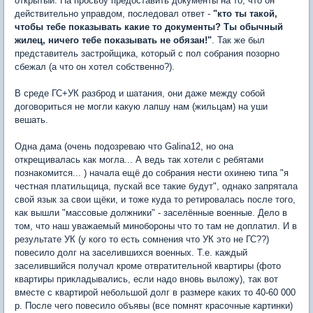
открытый. На просьбу предоставить документы на то, что он
действительно управдом, последовал ответ -
"кто ты такой,
чтобы тебе показывать какие то документы? Ты обычный
жилец, ничего тебе показывать не обязан!"
. Так же был
представитель застройщика, который с пол собрания позорно
сбежал (а что он хотел собственно?).
В среде ГС+УК разброд и шатания, они даже между собой
договориться не могли какую лапшу нам (жильцам) на уши
вешать.
Одна дама (очень подозреваю что Galina12, но она
открещивалась как могла... А ведь так хотели с ребятами
познакомится... ) начала ещё до собрания нести охинею типа "я
честная платильщица, пускай все такие будут", однако запрятала
свой язык за свои щёки, и тоже куда то ретировалась после того,
как вышли "массовые должники" - заселённые военные. Дело в
том, что наш уважаемый минобороны что то там не доплатил. И в
результате УК (у кого то есть сомнения что УК это не ГС??)
повесило долг на заселившихся военных. Т.е. каждый
заселившийся получал кроме отвратительной квартиры (фото
квартиры прикладывались, если надо вновь выложу), так вот
вместе с квартирой небольшой долг в размере каких то 40-60 000
р. После чего повесило объявы (все помнят красочные картинки)