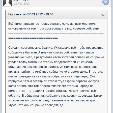
19 Mar 2012
bighouse, on 17.03.2012 - 19:56:
Всё ниженаписанное прошу считать моим личным мнением,
основанном на том что я смог услышать в круговерте собрания.
======================================================
============================
Сегодня состоялось собрание. УК сделало всё чтобы превратить
собрание в балаган. А именно - место собрания так и нигде
указано не было, в результате часть жителей попали на собрание
увидев толпу в окно. Во вторых представители УК срывали
объявления развешенные активными жильцами содержащие
призыв прийти на отчётное собрание ко второму дому. В третьих
место проведения - в начале собрались на улице перед 2-м
корпусом, затем потащили стол и стул в фойе первого корпуса.
Когда поняли что там просто физически столько народа не
поместится - потащили (таскали жильцы, между прочим) всё
обратно. В общем начали собрание с вождения хоровода. Затем
из жильцов попросили представителя в качестве секретаря...
Угумс - это они собрание проводят, да.