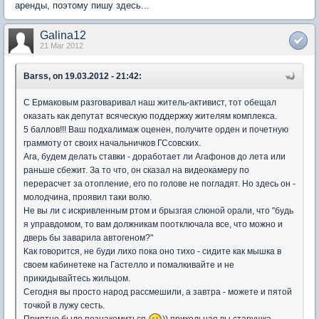
аренды, поэтому пишу здесь...
Galina12
21 Mar 2012
Barss, on 19.03.2012 - 21:42:
С Ермаковым разговаривал наш житель-активист, тот обещал
оказать как депутат всяческую поддержку жителям комплекса.
5 баллов!!! Ваш подхалимаж оценен, получите орден и почетную
граммоту от своих начальничков ГСсовских.
Ага, будем делать ставки - доработает ли Агафонов до лета или
раньше сбежит. За то что, он сказал на видеокамеру по
перерасчет за отопление, его по голове не погладят. Но здесь он -
молодчина, проявил таки волю.
Не вы ли с искривленным ртом и брызгая слюной орали, что "будь
я управдомом, то вам должникам поотключала все, что можно и
дверь бы заварила автогеном?"
Как говорится, не буди лихо пока оно тихо - сидите как мышка в
своем кабинетеке на Гастелло и помалкивайте и не
прикидывайтесь жильцом.
Сегодня вы просто народ рассмешили, а завтра - можете и пятой
точкой в лужу сесть.
Приятно было познакомиться
)) прикольная вы старушка-