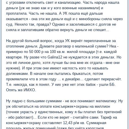
с угрозами отключить свет и канализацию. Часть народа нашла
деньги (уж не знаю как и у кого военные назанимали) и
проплатила. Часть не нашла. А УК пошла ещё дальше
оказывается - она эти же деньги ещё и с минобороны сняла через
суд. Нехило так, правда? Однако и заселившихся с долгов не
сняла и заплатившим обратно вернуть деньги не спешит...
На другой больной вопрос, когда УК вернёт переплаченные за
отопление деньги. Думаете разговор о маленькой сумме? Неа -
примерно по 50 000 р на 100 кв.м. жилой площади (т.е. каждой
квартире. Ну разве что Galina12 не нуждается в этих деньгах. Но
это её личное дело, хотя лучше бы она мне их отдала - мне они
нужнее). И при этом они имеют наглость кого то называть
должниками. В начале они пытались брыкаться, потом
промямлили что в этом году ... к декабрю... сделают перерасчёт.
Т.е. никогда, как я понял. У них уже нет этих бабок - ушли ББ.
Опять же ИМХО.
Ну ладно с большими суммами - не все понимают математику. Ну
уж обсчитаться на оплате консъержек+охраны на миллион
(точнее украсть у единственных, кому я бы платил без претензий
- ибо работают)... Если кто не верит - считайте сами. Тариф на
консъержек+охрану составляет 12,43 р/м кв. Суммарная
площадь жилых помещений (даже без учёта карлсонов,