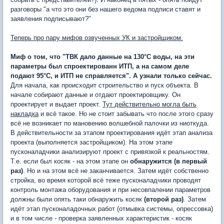
разговоры "а что это они без нашего ведома подписи ставят и
заявления подписывают?"
Теперь про пару мифов озвученных УК и застройщиком.
Миф о том, что "ТВК дало данные на 130°С воды, на эти
параметры был спроектированн ИТП, а на самом деле
подают 95°С, и ИТП не справляется". А узнали только сейчас.
Для начала, как происходит строительство и пуск объекта. В
начале собирают данные и отдают проектировщику. Он
проектирует и выдает проект.
Тут действительно могла быть
накладка
и всё такое. Но не стоит забывать что после этого сразу
всё не возникает по мановению волшебной палочки из ниоткуда.
В действительности за этапом проектирования идёт этап анализа
проекта (выполняется застройщиком). На этом этапе
пусконаладчики анализируют проект с привязкой к реальностям.
Т.е. если был косяк - на этом этапе он
обнаружится (в первый
раз)
. Но и на этом всё не заканчивается. Затем идёт собственно
стройка, во время которой всё теже пусконаладчики проводят
контроль монтажа оборудования и при несовпалении параметров
должны были опять таки обнаружить косяк
(второй раз)
. Затем
идёт этап пусконаладочных работ (отмывка системы, опрессовка)
и в том числе - проверка заявленных характеристик - косяк