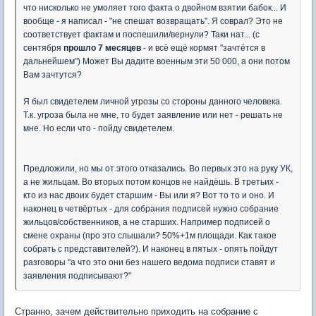
что нисколько не умоляет того факта о двойном взятии бабок... И
вообще - я написал - "не спешат возвращать". Я соврал? Это не
соответствует фактам и поспешили/вернули? Таки нат... (с
сентября
прошло 7 месяцев
- и всё ещё кормят "зачтётся в
дальнейшем") Может Вы дадите военным эти 50 000, а они потом
Вам зачтутся?
Я был свидетелем личной угрозы со стороны данного человека.
Т.к. угроза была не мне, то будет заявление или нет - решать не
мне. Но если что - пойду свидетелем.
Предложили, но мы от этого отказались. Во первых это на руку УК,
а не жильцам. Во вторых потом концов не найдёшь. В третьих -
кто из нас двоих будет старшим - Вы или я? Вот то то и оно. И
наконец в четвёртых - для собрания подписей нужно собрание
жильцов/собственников, а не старших. Например подписей о
смене охраны (про это слышали? 50%+1м площади. Как такое
собрать с представителей?). И наконец в пятых - опять пойдут
разговоры "а что это они без нашего ведома подписи ставят и
заявления подписывают?"
Странно, зачем действительно приходить на собрание с