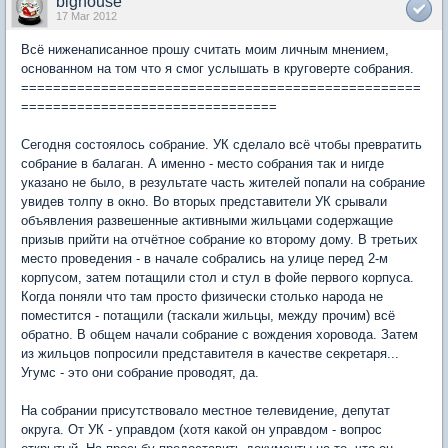
bighouse
17 Mar 2012
Всё ниженаписанное прошу считать моим личным мнением,
основанном на том что я смог услышать в круговерте собрания.
==================================================
================================
Сегодня состоялось собрание. УК сделало всё чтобы превратить
собрание в балаган. А именно - место собрания так и нигде
указано не было, в результате часть жителей попали на собрание
увидев толпу в окно. Во вторых представители УК срывали
объявления развешенные активными жильцами содержащие
призыв прийти на отчётное собрание ко второму дому. В третьих
место проведения - в начале собрались на улице перед 2-м
корпусом, затем потащили стол и стул в фойе первого корпуса.
Когда поняли что там просто физически столько народа не
поместится - потащили (таскали жильцы, между прочим) всё
обратно. В общем начали собрание с вождения хоровода. Затем
из жильцов попросили представителя в качестве секретаря...
Угумс - это они собрание проводят, да.
На собрании присутствовало местное телевидение, депутат
округа. От УК - управдом (хотя какой он управдом - вопрос