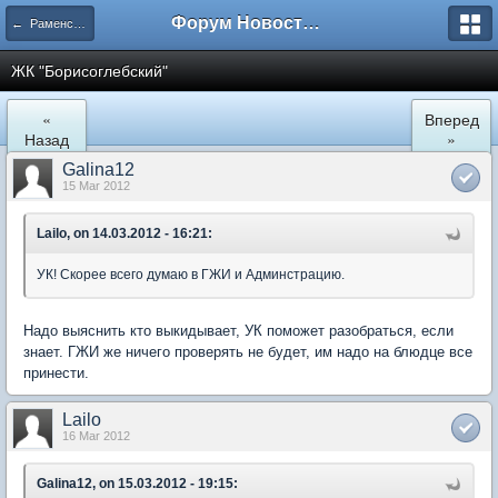
Форум Новостройки
← Раменское
ЖК "Борисоглебский"
«
Вперед
Назад
»
Galina12
15 Mar 2012
Lailo, on 14.03.2012 - 16:21:
УК! Скорее всего думаю в ГЖИ и Админстрацию.
Надо выяснить кто выкидывает, УК поможет разобраться, если
знает. ГЖИ же ничего проверять не будет, им надо на блюдце все
принести.
Lailo
16 Mar 2012
Galina12, on 15.03.2012 - 19:15: