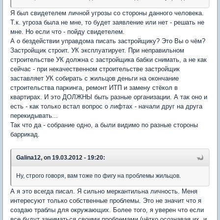
Я был свидетелем личной угрозы со стороны данного человека.
Т.к. угроза была не мне, то будет заявление или нет - решать не
мне. Но если что - пойду свидетелем.
А о бездействии управдома писать застройщику? Это Вы о чём?
Застройщик строит. УК эксплуатирует. При неправильном
строительстве УК должна с застройщика бабки снимать, а не как
сейчас - при некачественном строительстве застройщик
заставляет УК собирать с жильцов деньги на окончание
строительства паркинга, ремонт ИТП и замену стёкол в
квартирах. И это ДОЛЖНЫ быть разные организации. А так оно и
есть - как только встал вопрос о лифтах - начали друг на друга
перекидывать...
Так что да - собрание одно, а были видимо по разные стороны
баррикад.
Galina12, on 19.03.2012 - 19:20:
Ну, строго говоря, вам тоже по фигу на проблемы жильцов.
А я это всегда писал. Я сильно меркантильна личность. Меня
интересуют только собственные проблемы. Это не значит что я
создаю траблы для окружающих. Более того, я уверен что если
все будут заниматься своими проблемами (чётко осознавая их, и