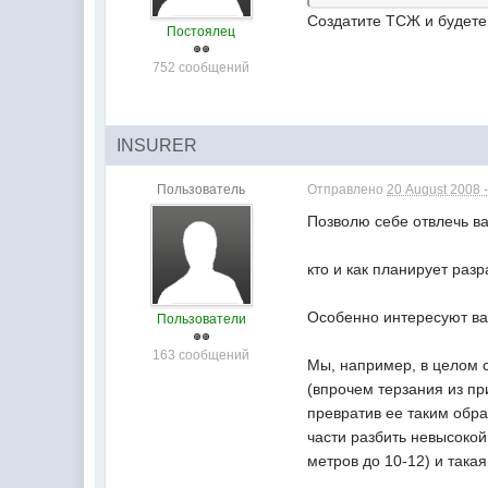
Создатите ТСЖ и будете
Постоялец
752 сообщений
INSURER
Пользователь
Отправлено
20 August 2008 -
Позволю себе отвлечь в
кто и как планирует раз
Особенно интересуют вар
Пользователи
163 сообщений
Мы, например, в целом 
(впрочем терзания из при
превратив ее таким обра
части разбить невысокой
метров до 10-12) и така