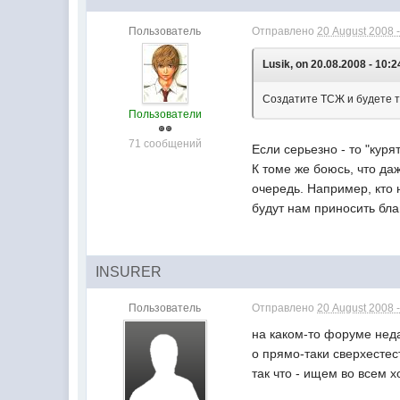
Пользователь
Отправлено
20 August 2008 -
Lusik, on 20.08.2008 - 10:2
Создатите ТСЖ и будете 
Пользователи
71 сообщений
Если серьезно - то "кур
К томе же боюсь, что д
очередь. Например, кто 
будут нам приносить бла
INSURER
Пользователь
Отправлено
20 August 2008 -
на каком-то форуме неда
о прямо-таки сверхесте
так что - ищем во всем 