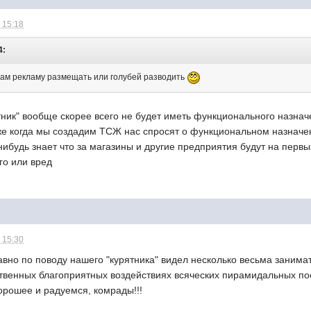
 15:18
4:
там рекламу размещать или голубей разводить
ятник" вообще скорее всего не будет иметь функционального назнач
аже когда мы создадим ТСЖ нас спросят о функциональном назнач
нибудь знает что за магазины и другие предприятия будут на первы
го или вред
 15:30
вно по поводу нашего "курятника" видел несколько весьма занимат
ственных благоприятных воздействиях всяческих пирамидальных пос
хорошее и радуемся, комрады!!!