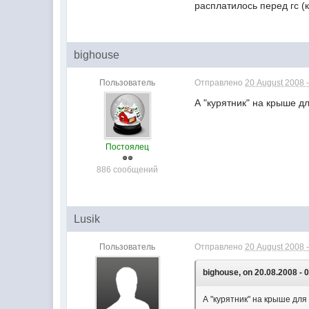
расплатилось перед гс (
bighouse
Пользователь
Отправлено
20 August 2008 -
А "курятник" на крыше д
Постоялец
886 сообщений
Lusik
Пользователь
Отправлено
20 August 2008 -
bighouse, on 20.08.2008 - 
А "курятник" на крыше для