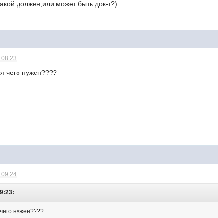
какой должен,или может быть док-т?)
 08:23
ля чего нужен????
 09:24
09:23:
 чего нужен????