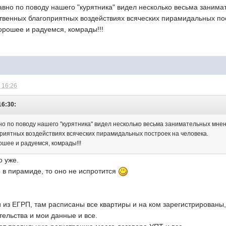
вно по поводу нашего "курятника" видел несколько весьма занимат
ственных благоприятных воздействиях всяческих пирамидальных пос
хорошее и радуемся, комрады!!!
 16:26
16:30:
о по поводу нашего "курятника" видел несколько весьма занимательных мнени
риятных воздействиях всяческих пирамидальных построек на человека.
рошее и радуемся, комрады!!!
о уже.
о в пирамиде, то оно не испротится
из ЕГРП, там расписаны все квартиры и на ком зарегистрированы,
тельства и мои данные и все.