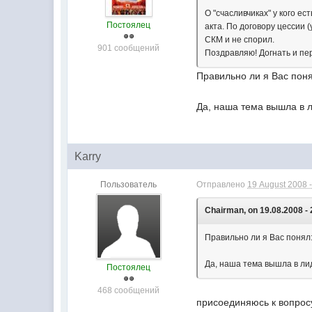
О "счасливчиках" у кого е
Постоялец
акта. По договору цессии 
СКМ и не спорил.
901 сообщений
Поздравляю! Догнать и пе
Правильно ли я Вас поня
Да, наша тема вышла в л
Karry
Пользователь
Отправлено
19 August 2008 -
Chairman, on 19.08.2008 - 
Правильно ли я Вас понял:
Да, наша тема вышла в ли
Постоялец
468 сообщений
присоединяюсь к вопросу