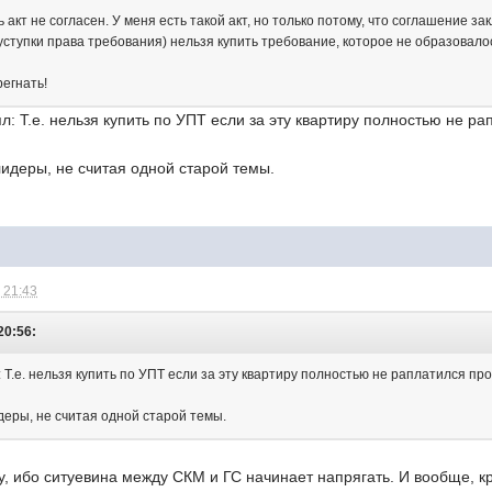
сть акт не согласен. У меня есть такой акт, но только потому, что соглашение
(уступки права требования) нельзя купить требование, которое не образовал
регнать!
л: Т.е. нельзя купить по УПТ если за эту квартиру полностью не р
идеры, не считая одной старой темы.
 21:43
20:56:
 Т.е. нельзя купить по УПТ если за эту квартиру полностью не раплатился пр
деры, не считая одной старой темы.
, ибо ситуевина между СКМ и ГС начинает напрягать. И вообще, кр