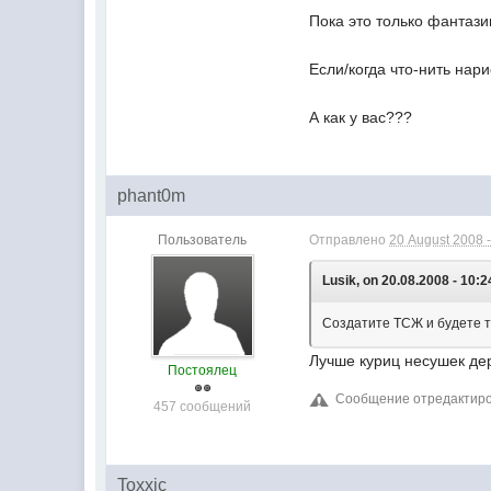
Пока это только фантазии
Если/когда что-нить нар
А как у вас???
phant0m
Пользователь
Отправлено
20 August 2008 -
Lusik, on 20.08.2008 - 10:2
Создатите ТСЖ и будете 
Лучше куриц несушек дер
Постоялец
Сообщение отредактиров
457 сообщений
Toxxic