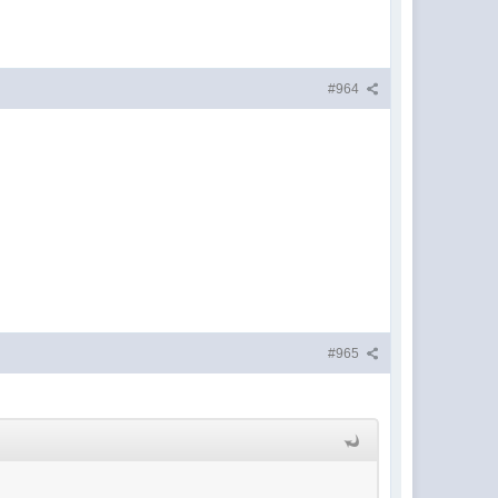
#964
#965