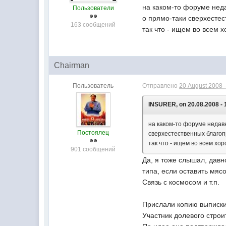
на каком-то форуме неда
Пользователи
о прямо-таки сверхесте
163 сообщений
так что - ищем во всем 
Chairman
Пользователь
Отправлено
20 August 2008 -
INSURER, on 20.08.2008 - 
на каком-то форуме недавн
Постоялец
сверхестественных благоп
так что - ищем во всем хо
901 сообщений
Да, я тоже слышал, давн
типа, если оставить мяс
Связь с космосом и т.п.
Прислали копию выписки 
Участник долевого строи