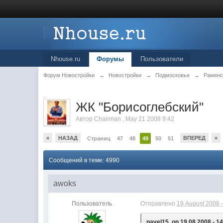
Nhouse.ru
Форумы
Пользователи
Форум Новостройки
→
Новостройки
→
Подмосковье
→
Раменс
.
ЖК "Борисоглебский"
Автор
Chairman
,
May 21 2008 9:42
«
НАЗАД
ВПЕРЕД
»
Страниц
47
48
49
50
51
Сообщений в теме: 4990
awoks
Пользователь
Отправлено
19 August 2008 -
pavel15, on 19.08.2008 - 14