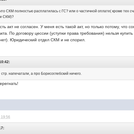
что СКМ полностью расплатилась с ГС? или о частичной оплате( кроме тех сч
 и СКМ)?
есть акт не согласен. У меня есть такой акт, но только потому, чт
акта. По договору цессии (уступки права требования) нельзя купит
нет). Юридический отдел СКМ и не спорил.
10:42:
стр. напечатали, а про Борисоглебский ничего.
ерегнать!
 19:56
17: