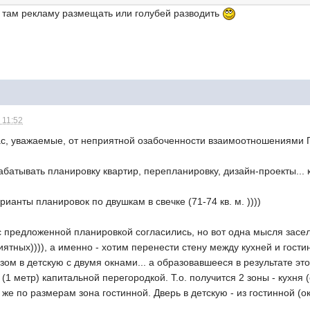
 там рекламу размещать или голубей разводить
 11:52
ас, уважаемые, от неприятной озабоченности взаимоотношениями Г
рабатывать планировку квартир, перепланировку, дизайн-проекты... 
ианты планировок по двушкам в свечке (71-74 кв. м. ))))
с предложенной планировкой согласились, но вот одна мысля засел
ятных)))), а именно - хотим перенести стену между кухней и гостин
зом в детскую с двумя окнами... а образовавшееся в результате э
 (1 метр) капитальной перегородкой. Т.о. получится 2 зоны - кухня
я же по размерам зона гостинной. Дверь в детскую - из гостинной (