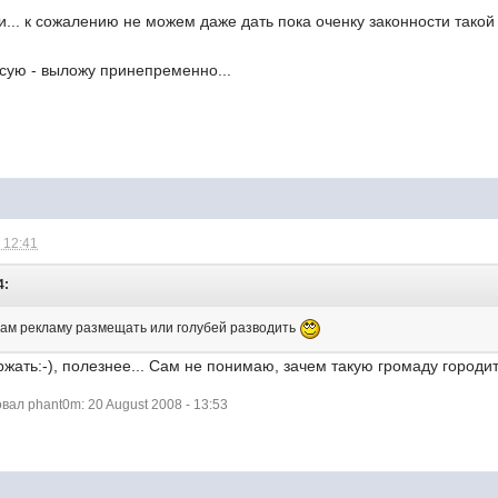
... к сожалению не можем даже дать пока оченку законности такой п
исую - выложу принепременно...
 12:41
4:
там рекламу размещать или голубей разводить
жать:-), полезнее... Сам не понимаю, зачем такую громаду городи
ал phant0m: 20 August 2008 - 13:53