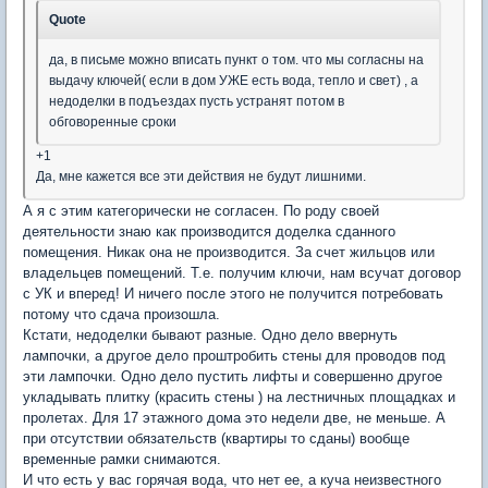
Quote
да, в письме можно вписать пункт о том. что мы согласны на
выдачу ключей( если в дом УЖЕ есть вода, тепло и свет) , а
недоделки в подъездах пусть устранят потом в
обговоренные сроки
+1
Да, мне кажется все эти действия не будут лишними.
А я с этим категорически не согласен. По роду своей
деятельности знаю как производится доделка сданного
помещения. Никак она не производится. За счет жильцов или
владельцев помещений. Т.е. получим ключи, нам всучат договор
с УК и вперед! И ничего после этого не получится потребовать
потому что сдача произошла.
Кстати, недоделки бывают разные. Одно дело ввернуть
лампочки, а другое дело проштробить стены для проводов под
эти лампочки. Одно дело пустить лифты и совершенно другое
укладывать плитку (красить стены ) на лестничных площадках и
пролетах. Для 17 этажного дома это недели две, не меньше. А
при отсутствии обязательств (квартиры то сданы) вообще
временные рамки снимаются.
И что есть у вас горячая вода, что нет ее, а куча неизвестного