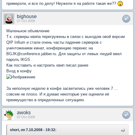
примерзли, и все по делу! Неужели я на работе такая же??
bighouse
07 Oct 2008
Маленькое объявление
Т.к. серверы квипа перегружены в связи с выходом овой версии
QIP Infium и стали очень часты падение серверов с
уничтожением кмнат, конференцию перенес на
BGJK@conference.jabber.ru. Для защиты от левых людей ввел
пароль IKGS .
Как поставить и настроить квип писал ранее
Вход в конфу
За неполную неделю в конфе засветились уже человек 7 ...
совсем не плохо. И я думаю некоторые уже оценили её
преимущество в определенных ситуациях.
awoks
07 Oct 2008
short, on 7.10.2008 - 19:32: