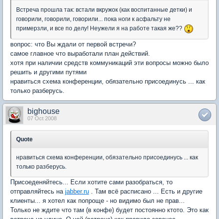
Встреча прошла так: встали вкружок (как воспитанные детки) и
говорили, говорили, говорили... пока ноги к асфальту не
примерзли, и все по делу! Неужели я на работе такая же??
вопрос: что Вы ждали от первой встречи?
самое главное что выработали план действий.
хотя при наличии средств коммуникаций эти вопросы можно было
решить и другими путями
нравиться схема конференции, обязательно присоединусь ... как
только разберусь.
bighouse
07 Oct 2008
Quote
нравиться схема конференции, обязательно присоединусь ... как
только разберусь.
Присоеденяйтесь... Если хотите сами разобраться, то
отправляйтесь на
jabber.ru
. Там всё расписано ... Есть и другие
клиенты... я хотел как попроще - но видимо был не прав...
Только не ждите что там (в конфе) будет постоянно ктото. Это как