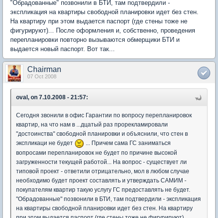
"Обрадованные" позвонили в БТИ, там подтвердили -
экспликация на квартиры свободной планировки идет без стен.
На квартиру при этом выдается паспорт (где стены тоже не
фигурируют)... После оформления и, собственно, проведения
перепланировки повторно вызываются обмерщики БТИ и
выдается новый паспорт. Вот так...
Chairman
07 Oct 2008
oval, on 7.10.2008 - 21:57:
Сегодня звонили в офис Гарантии по вопросу перепланировок
квартир, на что нам в ...дцатый раз прорекламировали
"достоинства" свободной планировки и объяснили, что стен в
экспликаци не будет
... Причем сама ГС заниматься
вопросами перепланировок не будет по причине высокой
загруженности текущей работой... На вопрос - существует ли
типовой проект - ответили отрицательно, мол в любом случае
необходимо будет проект составлять и утверждать САМИМ -
покупателям квартир такую услугу ГС предоставлять не будет.
"Обрадованные" позвонили в БТИ, там подтвердили - экспликация
на квартиры свободной планировки идет без стен. На квартиру
при этом выдается паспорт (где стены тоже не фигурируют)...