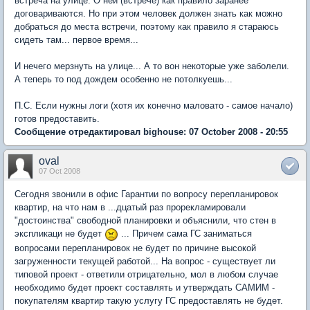
встреча на улице. О ней (встрече) как правило заранее
договариваются. Но при этом человек должен знать как можно
добраться до места встречи, поэтому как правило я стараюсь
сидеть там... первое время...
И нечего мерзнуть на улице... А то вон некоторые уже заболели.
А теперь то под дождем особенно не потолкуешь...
П.С. Если нужны логи (хотя их конечно маловато - самое начало)
готов предоставить.
Сообщение отредактировал bighouse: 07 October 2008 - 20:55
oval
07 Oct 2008
Сегодня звонили в офис Гарантии по вопросу перепланировок
квартир, на что нам в ...дцатый раз прорекламировали
"достоинства" свободной планировки и объяснили, что стен в
экспликаци не будет
... Причем сама ГС заниматься
вопросами перепланировок не будет по причине высокой
загруженности текущей работой... На вопрос - существует ли
типовой проект - ответили отрицательно, мол в любом случае
необходимо будет проект составлять и утверждать САМИМ -
покупателям квартир такую услугу ГС предоставлять не будет.