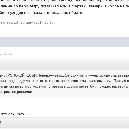
ение по периметру дома+камеры в лифтах +камеры в холле на пер
ойнее уходишь из дома и приходишь обратно.
л roc: 18 February 2011 - 23:35
 - 00:06
9:
ьно, УСПОКОЙТЕСЬ!!! Перевожу тему...Сегодня мы с мужем можно сказать п
пах к подъезду малолеток, которые как обычно шли в наш подъезд...Правда о
 им сказали, что лучше им погреться в другом месте! Они покорно разверну
мотрим, не решились.
 это слышать.
9: