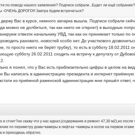
ости по-поводу нашего заявления? Подписи собрали...Будет ли ещё собрание
ы -ОЧЕНЬ ДОРОГО!!! Завтра будем встречаться?
держу Вас в курсе, немного запарка вышла. Подписи собрали сейч
да можно не долбиться, так как никто не откроет) в выходные попр
ланируем отвезти начальнику УВД, так как он принимает только по п
роводить рановато, новостей особо нет. До участкового дозвониться
, то просто никто не берёт трубку), то есть в субботу 18.02.2011 о
ющую субботу 26.02.2011 сходить на встречу к депутату от Дубов
12.
льно я понял, что у Вас есть приблизительно цифры в целом на ви
ли Вы написать в администрацию президента и интернет приёмн
 кстати из приёмной раменской администрации мне пришёл ответ, ч
о и стоит?не скажу что у нас идеал,(содержание и ремонт 47,30 м2),но после
ие по периметру дома+камеры в лифтах +камеры в холле на первом этаже и 
а и приходишь обратно.