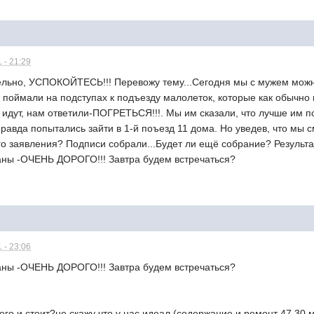
 - 21:29
ельно, УСПОКОЙТЕСЬ!!! Перевожу тему...Сегодня мы с мужем можн
 поймали на подступах к подъезду малолеток, которые как обычно
 идут, нам ответили-ПОГРЕТЬСЯ!!!. Мы им сказали, что лучше им п
равда попытались зайти в 1-й поъезд 11 дома. Но уведев, что мы 
го заявления? Подписи собрали...Будет ли ещё собрание? Результа
ны -ОЧЕНЬ ДОРОГО!!! Завтра будем встречаться?
 - 23:06
ны -ОЧЕНЬ ДОРОГО!!! Завтра будем встречаться?
ого и стоит?не скажу что у нас идеал,(содержание и ремонт 47,30 