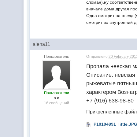
сломан),ну соответстве
вначале дома,другая пос
Одна смотрит на въезд (
смотрит во внутренний д
alena11
Пользователь
Отправлено
20 February 2011
Пропала невская ма
Описание: невская 
рыжеватые пятнышк
характером Вознаг
Пользователи
+7 (916) 638-98-80
16 сообщений
Прикрепленные фай
P10104891_little.JP