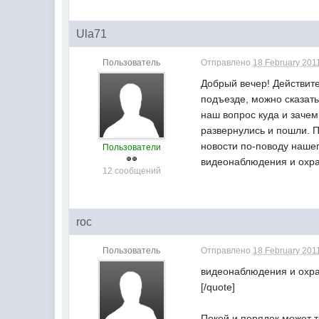
Ula71
Пользователь
Отправлено
18 February 2011
Добрый вечер! Действит
подъезде, можно сказать
наш вопрос куда и зачем
развернулись и пошли. П
новости по-поводу наше
Пользователи
видеонаблюдения и охра
12 сообщений
roc
Пользователь
Отправлено
18 February 2011
видеонаблюдения и охра
[/quote]
Покой и порядок может т