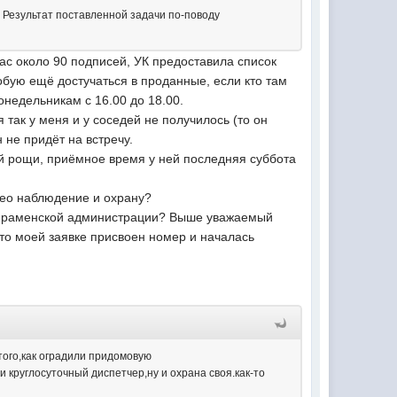
? Результат поставленной задачи по-поводу
ас около 90 подписей, УК предоставила список
обую ещё достучаться в проданные, если кто там
онедельникам с 16.00 до 18.00.
 так у меня и у соседей не получилось (то он
н не придёт на встречу.
ой рощи, приёмное время у ней последняя суббота
део наблюдение и охрану?
ую раменской администрации? Выше уважаемый
то моей заявке присвоен номер и началась
 того,как оградили придомовую
круглосуточный диспетчер,ну и охрана своя.как-то