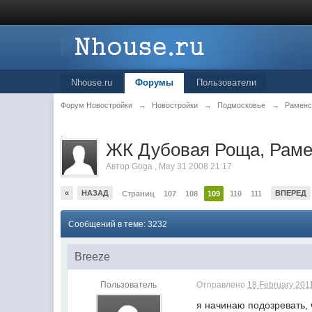
Nhouse.ru
Форумы
Пользователи
Форум Новостройки
→
Новостройки
→
Подмосковье
→
Раменс
.
ЖК Дубовая Роща, Раме
Автор
Goga
,
May 31 2008 21:17
«
НАЗАД
ВПЕРЕД
Страниц
107
108
109
110
111
Сообщений в теме: 3232
Breeze
Пользователь
Отправлено
18 February 2011
я начинаю подозревать, 