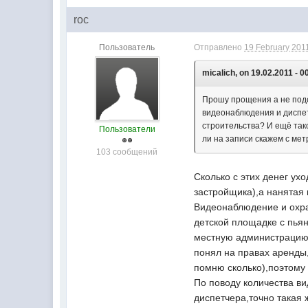
roc
Пользователь
Отправлено
19 February 2011
micalich, on 19.02.2011 - 0
Прошу прощения а не подск
видеонаблюдения и диспет
строительства? И ещё так
Пользователи
ли на записи скажем с мет
103 сообщений
Сколько с этих денег ух
застройщика),а нанятая и
Видеонаблюдение и охра
детской площадке с пья
местную администрацию,з
понял на правах аренды
помню сколько),поэтому
По поводу количества в
диспетчера,точно такая 