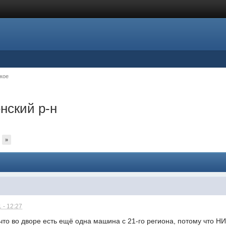
кое
нский р-н
»
 - 12:27
что во дворе есть ещё одна машина с 21-го региона, потому что 