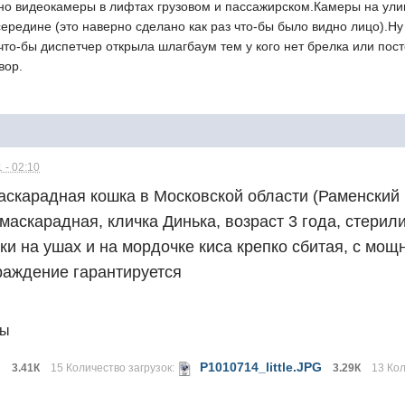
нно видеокамеры в лифтах грузовом и пассажирском.Камеры на ули
ередине (это наверно сделано как раз что-бы было видно лицо).Ну 
что-бы диспетчер открыла шлагбаум тем у кого нет брелка или по
вор.
 - 02:10
скарадная кошка в Московской области (Раменский р
маскарадная, кличка Динька, возраст 3 года, стерили
и на ушах и на мордочке киса крепко сбитая, с мо
раждение гарантируется
лы
G
P1010714_little.JPG
3.41К
15 Количество загрузок:
3.29К
13 Кол