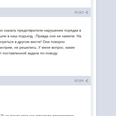
#2163
о сказать предотвратили нарушение порядка в
 шли в наш подъезд...Правда они не хамили. На
огреться в другом месте! Они покорно
смотрим, не решились. У меня вопрос, какие
т поставленной задачи по-поводу
#2164
м2),но после того,как оградили придомовую