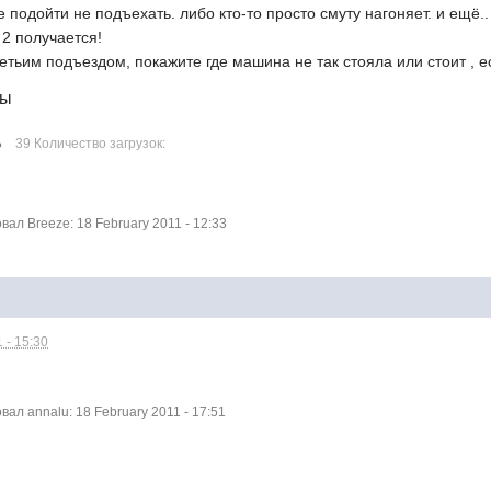
е подойти не подъехать. либо кто-то просто смуту нагоняет. и ещё.
2 получается!
етьим подъездом, покажите где машина не так стояла или стоит , ес
лы
Б
39 Количество загрузок:
л Breeze: 18 February 2011 - 12:33
 - 15:30
л annalu: 18 February 2011 - 17:51