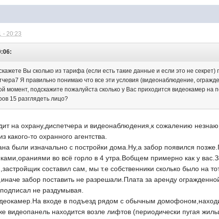
 - 20:23
0:06:
ажете Вы сколько из тарифа (если есть такие данные и если это не секрет)
чера7 Я правильно понимаю что все эти условия (видеонаблюдение, огражде
ой момент, подскажите пожалуйста сколько у Вас приходится видеокамер на п
ров 15 разглядеть лицо?
одит на охрану,диспетчера и видеонаблюдения,к сожалению незнаю
з какого-то охранного агентства.
на были изначально с постройки дома.Ну,а забор появился позже.
нками,ораниями во всё горло в 4 утра.Вобщем примерно как у вас
астройщик составил сам, мы т.е собственники сколько было на то
,иначе забор поставить не разрешали.Плата за аренду огражденн
 подписал не раздумывая.
идеокамер.На входе в подъезд рядом с обычным домофоном,наход
же видеопанель находится возле лифтов (периодически пугая жиль