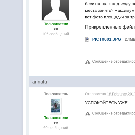
бесит когда к подъезду н
места занять? максимум 
вот фото площадки за тр
Пользователи
Прикрепленные фай
105 сообщений
PICT0001.JPG
2.4М
Сообщение отредактирова
annalu
Пользователь
Отправлено
18 February 2011
УСПОКОЙТЕСЬ УЖЕ.
Сообщение отредактирова
Пользователи
60 сообщений