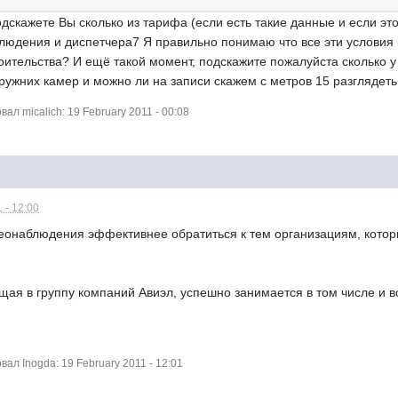
скажете Вы сколько из тарифа (если есть такие данные и если это
людения и диспетчера7 Я правильно понимаю что все эти условия
оительства? И ещё такой момент, подскажите пожалуйста сколько 
аружних камер и можно ли на записи скажем с метров 15 разглядет
л micalich: 19 February 2011 - 00:08
 - 12:00
еонаблюдения эффективнее обратиться к тем организациям, которы
щая в группу компаний Авиэл, успешно занимается в том числе и
л Inogda: 19 February 2011 - 12:01