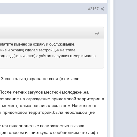
#2167
 платите именно за охрану и обслуживание,
ние и охрану) сделал застройщик на этапе
одъезд (количество) с учётом наружних камер и можно
.Знаю только,охрана не своя (в смысле
После летних загулов местной молодежи,на
.Заявление на ограждение придомовой территории в
т момент,только расписались в нем.Насколько я
ой придомовой территории,была небольшой (не
ится видеопанель с возможностью вызова
цов голосом из ниоткуда с сообщением что лифт