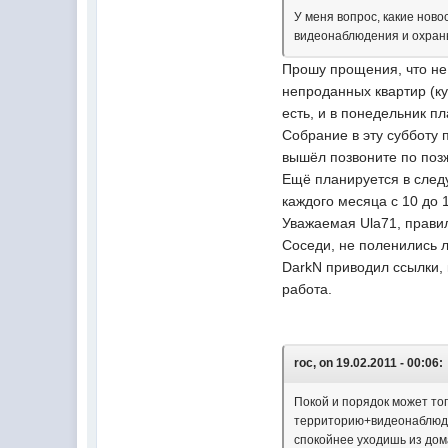
У меня вопрос, какие нов
видеонаблюдения и охран
Прошу прощения, что не 
непроданных квартир (ку
есть, и в понедельник п
Собрание в эту субботу п
вышёл позвоните по позже
Ещё планируется в следу
каждого месяца с 10 до 
Уважаемая Ula71, прави
Соседи, не поленились 
DarkN приводил ссылки,
работа.
roc, on 19.02.2011 - 00:06:
Покой и порядок может тог
территорию+видеонаблюден
спокойнее уходишь из дом