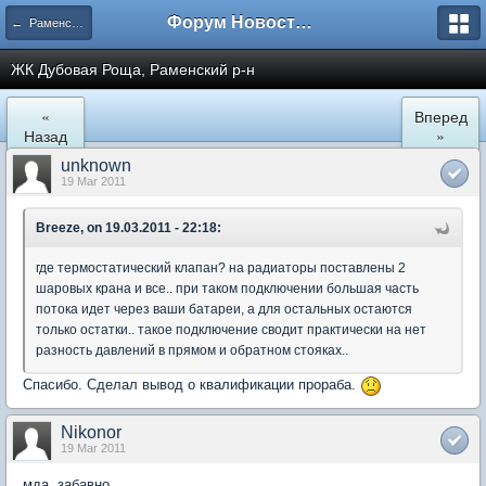
Форум Новостройки
← Раменское
ЖК Дубовая Роща, Раменский р-н
«
Вперед
Назад
»
unknown
19 Mar 2011
Breeze, on 19.03.2011 - 22:18:
где термостатический клапан? на радиаторы поставлены 2
шаровых крана и все.. при таком подключении большая часть
потока идет через ваши батареи, а для остальных остаются
только остатки.. такое подключение сводит практически на нет
разность давлений в прямом и обратном стояках..
Спасибо. Сделал вывод о квалификации прораба.
Nikonor
19 Mar 2011
мда, забавно...