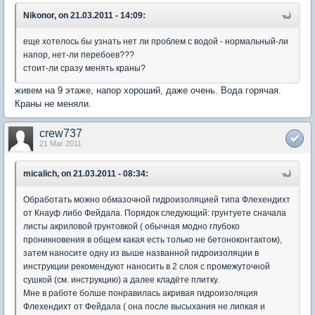
Nikonor, on 21.03.2011 - 14:09:
еще хотелось бы узнать нет ли проблем с водой - нормальный-ли
напор, нет-ли перебоев???
стоит-ли сразу менять краны?
живем на 9 этаже, напор хороший, даже очень. Вода горячая.
Краны не меняли.
crew737
21 Mar 2011
micalich, on 21.03.2011 - 08:34:
Обработать можно обмазочной гидроизоляцией типа Флехендихт
от Кнауф либо Фейдала. Порядок следующий: грунтуете сначала
листы акриловой грунтовкой ( обычная модно глубоко
проникновения в общем какая есть только не бетоноконтактом),
затем наносите одну из выше названной гидроизоляции в
инструкции рекомендуют наносить в 2 слоя с промежуточной
сушкой (см. инструкцию) а далее кладёте плитку.
Мне в работе болше понравилась акривая гидроизоляция
Флехендихт от Фейдала ( она после высыхания не липкая и