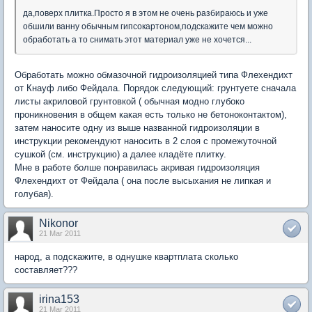
да,поверх плитка.Просто я в этом не очень разбираюсь и уже
обшили ванну обычным гипсокартоном,подскажите чем можно
обработать а то снимать этот материал уже не хочется...
Обработать можно обмазочной гидроизоляцией типа Флехендихт
от Кнауф либо Фейдала. Порядок следующий: грунтуете сначала
листы акриловой грунтовкой ( обычная модно глубоко
проникновения в общем какая есть только не бетоноконтактом),
затем наносите одну из выше названной гидроизоляции в
инструкции рекомендуют наносить в 2 слоя с промежуточной
сушкой (см. инструкцию) а далее кладёте плитку.
Мне в работе болше понравилась акривая гидроизоляция
Флехендихт от Фейдала ( она после высыхания не липкая и
голубая).
Nikonor
21 Mar 2011
народ, а подскажите, в однушке квартплата сколько
составляет???
irina153
21 Mar 2011