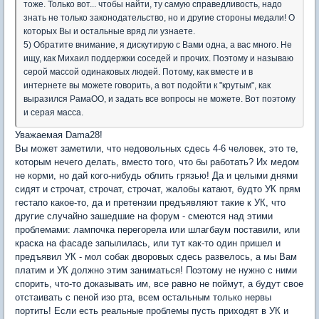
тоже. Только вот... чтобы найти, ту самую справедливость, надо
знать не только законодательство, но и другие стороны медали! О
которых Вы и остальные вряд ли узнаете.
5) Обратите внимание, я дискутирую с Вами одна, а вас много. Не
ищу, как Михаил поддержки соседей и прочих. Поэтому и называю
серой массой одинаковых людей. Потому, как вместе и в
интернете вы можете говорить, а вот подойти к "крутым", как
выразился РамаОО, и задать все вопросы не можете. Вот поэтому
и серая масса.
Уважаемая Dama28!
Вы может заметили, что недовольных сдесь 4-6 человек, это те,
которым нечего делать, вместо того, что бы работать? Их медом
не корми, но дай кого-нибудь облить грязью! Да и целыми днями
сидят и строчат, строчат, строчат, жалобы катают, будто УК прям
гестапо какое-то, да и претензии предъявляют такие к УК, что
другие случайно зашедшие на форум - смеются над этими
проблемами: лампочка перегорела или шлагбаум поставили, или
краска на фасаде запылилась, или тут как-то один пришел и
предъявил УК - мол собак дворовых сдесь развелось, а мы Вам
платим и УК должно этим заниматься! Поэтому не нужно с ними
спорить, что-то доказывать им, все равно не поймут, а будут свое
отстаивать с пеной изо рта, всем остальным только нервы
портить! Если есть реальные проблемы пусть приходят в УК и