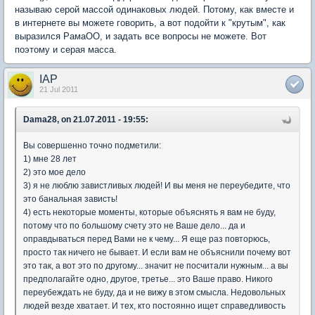
называю серой массой одинаковых людей. Потому, как вместе и
в интернете вы можете говорить, а вот подойти к "крутым", как
выразился РамаОО, и задать все вопросы не можете. Вот
поэтому и серая масса.
IAP
21 Jul 2011
Dama28, on 21.07.2011 - 19:55:
Вы совершенно точно подметили:
1) мне 28 лет
2) это мое дело
3) я не люблю завистливых людей! И вы меня не переубедите, что
это банальная зависть!
4) есть некоторые моменты, которые объяснять я вам не буду,
потому что по большому счету это не Ваше дело... да и
оправдываться перед Вами не к чему... Я еще раз повторюсь,
просто так ничего не бывает. И если вам не объяснили почему вот
это так, а вот это по другому... значит не посчитали нужным... а вы
предполагайте одно, другое, третье... это Ваше право. Никого
переубеждать не буду, да и не вижу в этом смысла. Недовольных
людей везде хватает. И тех, кто постоянно ищет справедливость