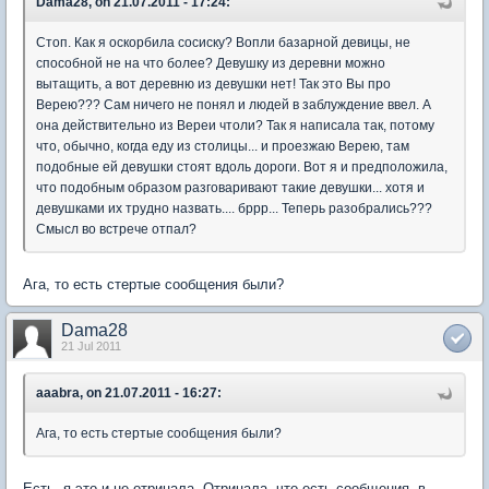
Dama28, on 21.07.2011 - 17:24:
Стоп. Как я оскорбила сосиску? Вопли базарной девицы, не
способной не на что более? Девушку из деревни можно
вытащить, а вот деревню из девушки нет! Так это Вы про
Верею??? Сам ничего не понял и людей в заблуждение ввел. А
она действительно из Вереи чтоли? Так я написала так, потому
что, обычно, когда еду из столицы... и проезжаю Верею, там
подобные ей девушки стоят вдоль дороги. Вот я и предположила,
что подобным образом разговаривают такие девушки... хотя и
девушками их трудно назвать.... бррр... Теперь разобрались???
Смысл во встрече отпал?
Ага, то есть стертые сообщения были?
Dama28
21 Jul 2011
aaabra, on 21.07.2011 - 16:27:
Ага, то есть стертые сообщения были?
Есть, я это и не отрицала. Отрицала, что есть сообщения, в