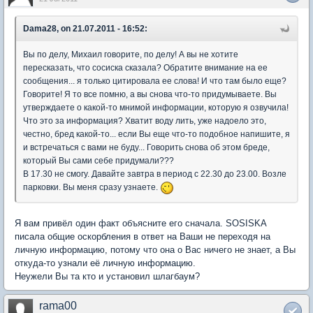
Dama28, on 21.07.2011 - 16:52:
Вы по делу, Михаил говорите, по делу! А вы не хотите
пересказать, что сосиска сказала? Обратите внимание на ее
сообщения... я только цитировала ее слова! И что там было еще?
Говорите! Я то все помню, а вы снова что-то придумываете. Вы
утверждаете о какой-то мнимой информации, которую я озвучила!
Что это за информация? Хватит воду лить, уже надоело это,
честно, бред какой-то... если Вы еще что-то подобное напишите, я
и встречаться с вами не буду... Говорить снова об этом бреде,
который Вы сами себе придумали???
В 17.30 не смогу. Давайте завтра в период с 22.30 до 23.00. Возле
парковки. Вы меня сразу узнаете.
Я вам привёл один факт объясните его сначала. SOSISKA
писала общие оскорбления в ответ на Ваши не переходя на
личную информацию, потому что она о Вас ничего не знает, а Вы
откуда-то узнали её личную информацию.
Неужели Вы та кто и установил шлагбаум?
rama00