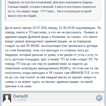
Надоело, из пустого в порожний. Для всех хорошим не будешь.
Сколько людей, столько и мнений. А жить и постоянно озираться
на то, что скажут люди...??? Глупо... Так и останешься в серой
массе этих же людей.
Да встречу завтра 22.07.2011 между 22.30-23.00 подтверждаю. По
поводу земли и ТП расскажу, а что же не рассказать. Узнавал в
администрации Дубовой роще у Казакова, он сказал, что земля
вокруг домов принадлежит администрации, но за порядком
следит за ней УК МОИС эксплуатация (так прописано в договре
со слов Казакова), зона эта проходит со стороны леса до
бардюра, который дальше от дома, а во дворе от угла к углу то
есть детская площадка, круг и вокруг ТП за этим следит УК. По
поводу ТП она до сих пор по крайней мере за неделю до
появления шлагбаума принадлежала МОИСу, об этом как-то так
получилось когда приходил в УК сказал сам ИВАНОВ П.Е. и что
он до сих пор платит за неё каждый месяц за транзит какую-то
сумму и не может сдать на баланс администрации, по какой
причине я не знаю.
Dama28
21 Jul 2011