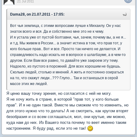
21 Jul 2011
Dama28, on 21.07.2011 - 17:05:
Вот чья землица, с этими вопросами лучше к Михаилу. Он у нас
знаток всего и вся. Да и собственно мне это не к чему.
И я устала уже от пустой болтавни, чья, зачем, почему вы, а не я...
и т.д. Мы живем в России... а значит истина в том, что прав тот, у
кого больше прав.. Вот и все. Просто так ничего не делается. И
справедливость надо искать не в вопросе о шлагбауме, а в чем-то
другом. Если Вам все равно, то давайте уже закроем эту тему.
Надоело, из пустого в порожний. Для всех хорошим не будешь.
Сколько людей, столько и мнений. А жить и постоянно озираться
на то, что скажут люди...??? Глупо... Так и останешься в серой
массе этих же людей.
Я ценю вашу точку зрения, но согласится с ней не могу.
Я не хочу жить в стране, в которой "прав тот, у кого больше
прав". И я не один такой. Вместе мы сможем что то изменить, но
для этого нужно что то делать! А не смотреть, как кругом вторят
безобразия и со всем соглашаться, мол, они крутые, им можно,
куда нам до них. Из Вашего поста почему то веет именно таким
настроением. Я буду рад, если это не так!