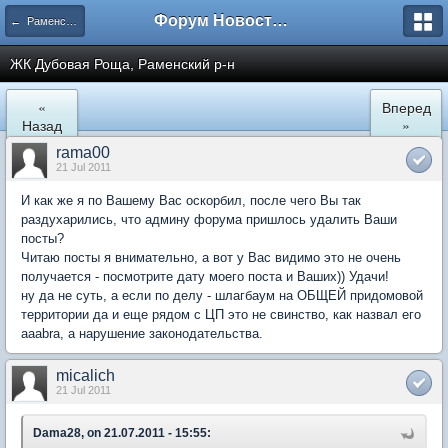
Форум Новостройки
← Раменское
ЖК Дубовая Роща, Раменский р-н
«
Вперед
Назад
»
rama00
21 Jul 2011
И как же я по Вашему Вас оскорбил, после чего Вы так
раздухарились, что админу форума пришлось удалить Ваши
посты?
Читаю посты я внимательно, а вот у Вас видимо это не очень
получается - посмотрите дату моего поста и Ваших)) Удачи!
ну да не суть, а если по делу - шлагбаум на ОБЩЕЙ придомовой
территории да и еще рядом с ЦП это не свинство, как назвал его
aaabra, а нарушение законодательства.
micalich
21 Jul 2011
Dama28, on 21.07.2011 - 15:55: