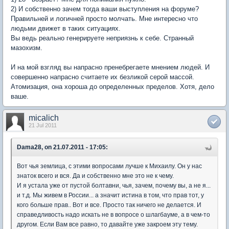
2) И собственно зачем тогда ваши выступления на форуме?
Правильней и логичней просто молчать. Мне интересно что
людьми движет в таких ситуациях.
Вы ведь реально генерируете неприязнь к себе. Странный
мазохизм.
И на мой взгляд вы напрасно пренебрегаете мнением людей. И
совершенно напрасно считаете их безликой серой массой.
Атомизация, она хороша до определенных пределов. Хотя, дело
ваше.
micalich
21 Jul 2011
Dama28, on 21.07.2011 - 17:05:
Вот чья землица, с этими вопросами лучше к Михаилу. Он у нас
знаток всего и вся. Да и собственно мне это не к чему.
И я устала уже от пустой болтавни, чья, зачем, почему вы, а не я...
и т.д. Мы живем в России... а значит истина в том, что прав тот, у
кого больше прав.. Вот и все. Просто так ничего не делается. И
справедливость надо искать не в вопросе о шлагбауме, а в чем-то
другом. Если Вам все равно, то давайте уже закроем эту тему.