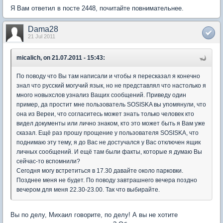
Я Вам ответил в посте 2448, почитайте повнимательнее.
Dama28
21 Jul 2011
micalich, on 21.07.2011 - 15:43:
По поводу что Вы там написали и чтобы я пересказал я конечно
знал что русский могучий язык, но не представлял что настолько я
много новыхслов узнализ Ващих сообщений. Приведу один
пример, да простит мне пользователь SOSISKA вы упомянули, что
она из Вереи, что согласитесь может знать только человек кто
видел документы или лично знаком, кто это может быть я Вам уже
сказал. Ещё раз прошу прощение у пользователя SOSISKA, что
поднимаю эту тему, я до Вас не достучался у Вас отключен ящик
личных сообщений. И ещё там были факты, которые я думаю Вы
сейчас-то вспомнили?
Сегодня могу встретиться в 17.30 давайте около парковки.
Позднее меня не будет. По поводу завтрашнего вечера поздно
вечером для меня 22.30-23.00. Так что выбирайте.
Вы по делу, Михаил говорите, по делу! А вы не хотите