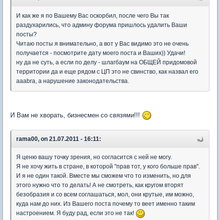
И как же я по Вашему Вас оскорбил, после чего Вы так
раздухарились, что админу форума пришлось удалить Ваши
посты?
Читаю посты я внимательно, а вот у Вас видимо это не очень
получается - посмотрите дату моего поста и Ваших)) Удачи!
ну да не суть, а если по делу - шлагбаум на ОБЩЕЙ придомовой
территории да и еще рядом с ЦП это не свинство, как назвал его
aaabra, а нарушение законодательства.
И Вам не хворать, бизнесмен со связями!!!
rama00, on 21.07.2011 - 16:11:
Я ценю вашу точку зрения, но согласится с ней не могу.
Я не хочу жить в стране, в которой "прав тот, у кого больше прав".
И я не один такой. Вместе мы сможем что то изменить, но для
этого нужно что то делать! А не смотреть, как кругом вторят
безобразия и со всем соглашаться, мол, они крутые, им можно,
куда нам до них. Из Вашего поста почему то веет именно таким
настроением. Я буду рад, если это не так!