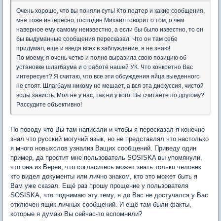
Очень хорошо, что вы поняли суть! Кто подтер и какие сообщения,
мне тоже интересно, господин Михаил говорит о том, о чем
наверное ему самому неизвестно, а если бы было известно, то он
бы выдуманные сообщения пересказал. Что он там себе
придумал, еще и введя всех в заблуждение, я не знаю!
По моему, я очень четко и полно выразила свою позицию об
установке шлагбаума и о работе нашей УК. Что конкретно Вас
интересует? Я считаю, что все эти обсуждения яйца выеденного
не стоят. Шлагбаум никому не мешает, а вся эта дискуссия, чистой
воды зависть. Мол не у нас, так ни у кого. Вы считаете по другому?
Рассудите объективно!
По поводу что Вы там написали и чтобы я пересказал я конечно
знал что русский могучий язык, но не представлял что настолько
я много новыхслов узнализ Ващих сообщений. Приведу один
пример, да простит мне пользователь SOSISKA вы упомянули,
что она из Вереи, что согласитесь может знать только человек
кто видел документы или лично знаком, кто это может быть я
Вам уже сказал. Ещё раз прошу прощение у пользователя
SOSISKA, что поднимаю эту тему, я до Вас не достучался у Вас
отключен ящик личных сообщений. И ещё там были факты,
которые я думаю Вы сейчас-то вспомнили?