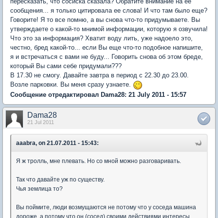
пересказать, что сосиска сказала? Обратите внимание на ее
сообщения... я только цитировала ее слова! И что там было еще?
Говорите! Я то все помню, а вы снова что-то придумываете. Вы
утверждаете о какой-то мнимой информации, которую я озвучила!
Что это за информация? Хватит воду лить, уже надоело это,
честно, бред какой-то... если Вы еще что-то подобное напишите,
я и встречаться с вами не буду... Говорить снова об этом бреде,
который Вы сами себе придумали???
В 17.30 не смогу. Давайте завтра в период с 22.30 до 23.00.
Возле парковки. Вы меня сразу узнаете.
Сообщение отредактировал Dama28: 21 July 2011 - 15:57
Dama28
21 Jul 2011
aaabra, on 21.07.2011 - 15:43:
Я ж тролль, мне плевать. Но со мной можно разговаривать.
Так что давайте уж по существу.
Чья землица то?
Вы поймите, люди возмущаются не потому что у соседа машина
дороже, а потому что он (сосед) своими действиями интересы