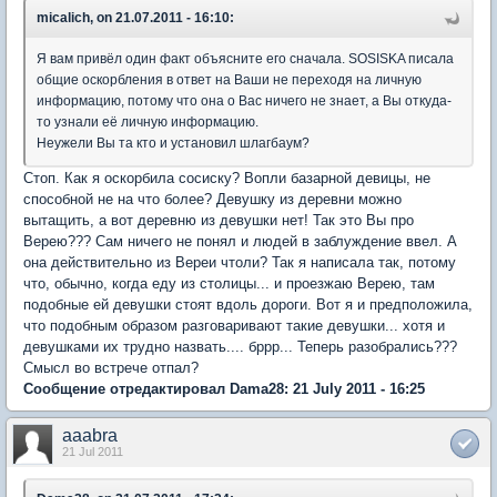
micalich, on 21.07.2011 - 16:10:
Я вам привёл один факт объясните его сначала. SOSISKA писала
общие оскорбления в ответ на Ваши не переходя на личную
информацию, потому что она о Вас ничего не знает, а Вы откуда-
то узнали её личную информацию.
Неужели Вы та кто и установил шлагбаум?
Стоп. Как я оскорбила сосиску? Вопли базарной девицы, не
способной не на что более? Девушку из деревни можно
вытащить, а вот деревню из девушки нет! Так это Вы про
Верею??? Сам ничего не понял и людей в заблуждение ввел. А
она действительно из Вереи чтоли? Так я написала так, потому
что, обычно, когда еду из столицы... и проезжаю Верею, там
подобные ей девушки стоят вдоль дороги. Вот я и предположила,
что подобным образом разговаривают такие девушки... хотя и
девушками их трудно назвать.... бррр... Теперь разобрались???
Смысл во встрече отпал?
Сообщение отредактировал Dama28: 21 July 2011 - 16:25
aaabra
21 Jul 2011