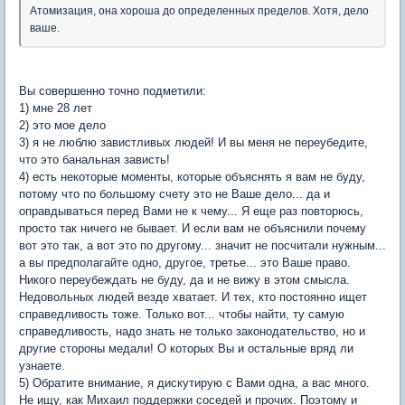
Атомизация, она хороша до определенных пределов. Хотя, дело
ваше.
Вы совершенно точно подметили:
1) мне 28 лет
2) это мое дело
3) я не люблю завистливых людей! И вы меня не переубедите,
что это банальная зависть!
4) есть некоторые моменты, которые объяснять я вам не буду,
потому что по большому счету это не Ваше дело... да и
оправдываться перед Вами не к чему... Я еще раз повторюсь,
просто так ничего не бывает. И если вам не объяснили почему
вот это так, а вот это по другому... значит не посчитали нужным...
а вы предполагайте одно, другое, третье... это Ваше право.
Никого переубеждать не буду, да и не вижу в этом смысла.
Недовольных людей везде хватает. И тех, кто постоянно ищет
справедливость тоже. Только вот... чтобы найти, ту самую
справедливость, надо знать не только законодательство, но и
другие стороны медали! О которых Вы и остальные вряд ли
узнаете.
5) Обратите внимание, я дискутирую с Вами одна, а вас много.
Не ищу, как Михаил поддержки соседей и прочих. Поэтому и