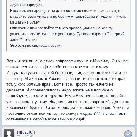
других игнорирует.
Ежели земля арендована для коллективного использования, то
раздайте всем жителям по брелку от шлагбаума и тогда он никому
мешать не будет.
Или хрен с ним раздайте тем кто пропорционально кол-ву
участников скинется за его установку. Тут ведь вариант "я первый
занял" не катит.
Это если по справедливости.
Вот чья землица, с этими вопросами лучше к Михаилу. Он у нас
знаток всего и вся. Да и собственно мне это не к чему.
И я устала уже от пустой болтавни, чья, зачем, почему вы, а не
я... и т.д. Мы живем в России... а значит истина в том, что прав
тот, у кого больше прав.. Вот и все. Просто так ничего не
делается. И справедливость надо искать не в вопросе о
шлагбауме, а в чем-то другом. Если Вам все равно, то давайте
уже закроем эту тему. Надоело, из пустого в порожний. Для всех
хорошим не будешь. Сколько людей, столько и мнений. А жить и
постоянно озираться на то, что скажут люди...??? Глупо... Так и
останешься в серой массе этих же людей.
micalich
21 Jul 2011