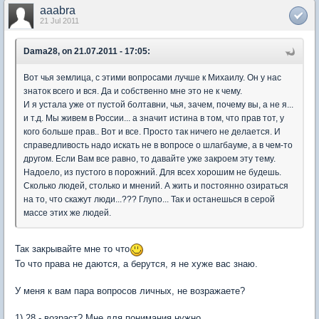
aaabra
21 Jul 2011
Dama28, on 21.07.2011 - 17:05:
Вот чья землица, с этими вопросами лучше к Михаилу. Он у нас
знаток всего и вся. Да и собственно мне это не к чему.
И я устала уже от пустой болтавни, чья, зачем, почему вы, а не я...
и т.д. Мы живем в России... а значит истина в том, что прав тот, у
кого больше прав.. Вот и все. Просто так ничего не делается. И
справедливость надо искать не в вопросе о шлагбауме, а в чем-то
другом. Если Вам все равно, то давайте уже закроем эту тему.
Надоело, из пустого в порожний. Для всех хорошим не будешь.
Сколько людей, столько и мнений. А жить и постоянно озираться
на то, что скажут люди...??? Глупо... Так и останешься в серой
массе этих же людей.
Так закрывайте мне то что
То что права не даются, а берутся, я не хуже вас знаю.
У меня к вам пара вопросов личных, не возражаете?
1) 28 - возраст? Мне для понимания нужно.