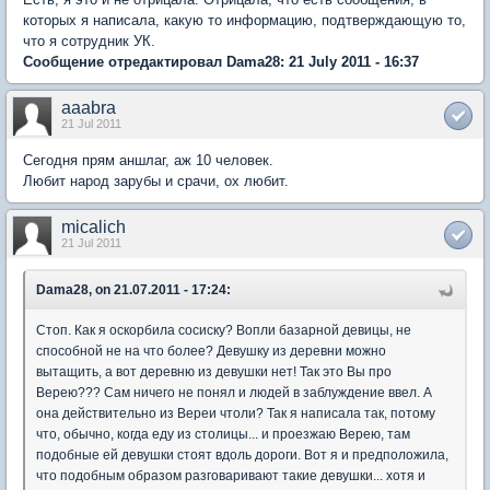
которых я написала, какую то информацию, подтверждающую то,
что я сотрудник УК.
Сообщение отредактировал Dama28: 21 July 2011 - 16:37
aaabra
21 Jul 2011
Сегодня прям аншлаг, аж 10 человек.
Любит народ зарубы и срачи, ох любит.
micalich
21 Jul 2011
Dama28, on 21.07.2011 - 17:24:
Стоп. Как я оскорбила сосиску? Вопли базарной девицы, не
способной не на что более? Девушку из деревни можно
вытащить, а вот деревню из девушки нет! Так это Вы про
Верею??? Сам ничего не понял и людей в заблуждение ввел. А
она действительно из Вереи чтоли? Так я написала так, потому
что, обычно, когда еду из столицы... и проезжаю Верею, там
подобные ей девушки стоят вдоль дороги. Вот я и предположила,
что подобным образом разговаривают такие девушки... хотя и