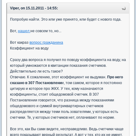
Viper, on 15.11.2011 - 14:55:
Попробую найти. Это или уже принято, или будет с нового года.
Вот,
нашел
не совсем то, но...
Вот какраз
вопрос гражданина
Коэффициент на воду
Сразу два вопроса я получил по поводу коэффициента на воду, на
который умножаются в квитанции показания счетчиков.
Действительно ли есть такое?
Отвечаю. К сожалению, этот коэффициент не выдуман.
Про него
сказано в 307 Постановлени
и, том самом, которое я постоянно
цитирую и которое про ЖКХ. У тех, кому назначаются
коэффициенты, стоит общедомовой счетчик. В 307
Постановлении говорится, что разница между показаниями
общедомового и суммой внутриквартирных счетчиков
распределяется между теми поль зователями, у которых есть
счетчики. Те, у которых счетчиков нет, оплачивают по норме.
Все это, как Вы сами видите, несправедливо. Ведь счетчики чаще
всего показывают верный результат. А вот у тех, кто их не имеет,