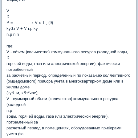
V
D
P = ------------- x V x T , (9)
ky3.i V + V i.p ky
n.p n.n
где:
V - объем (количество) коммунального ресурса (холодной воды,
D
горячей воды, газа или электрической энергии), фактически
потребленный
за расчетный период, определенный по показанию коллективного
(общедомового) прибора учета в многоквартирном доме или в
жилом доме
(куб. м, кВт*час);
V - суммарный объем (количество) коммунального ресурса
(холодной
n.p
воды, горячей воды, газа или электрической энергии),
потребленный за
расчетный период в помещениях, оборудованных приборами
учета (за