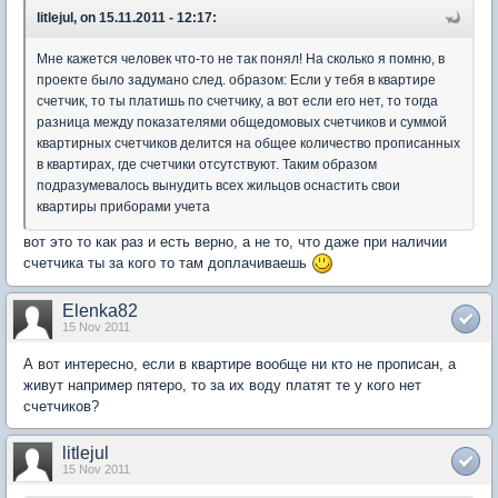
litlejul, on 15.11.2011 - 12:17:
Мне кажется человек что-то не так понял! На сколько я помню, в
проекте было задумано след. образом: Если у тебя в квартире
счетчик, то ты платишь по счетчику, а вот если его нет, то тогда
разница между показателями общедомовых счетчиков и суммой
квартирных счетчиков делится на общее количество прописанных
в квартирах, где счетчики отсутствуют. Таким образом
подразумевалось вынудить всех жильцов оснастить свои
квартиры приборами учета
вот это то как раз и есть верно, а не то, что даже при наличии
счетчика ты за кого то там доплачиваешь
Elenka82
15 Nov 2011
А вот интересно, если в квартире вообще ни кто не прописан, а
живут например пятеро, то за их воду платят те у кого нет
счетчиков?
litlejul
15 Nov 2011