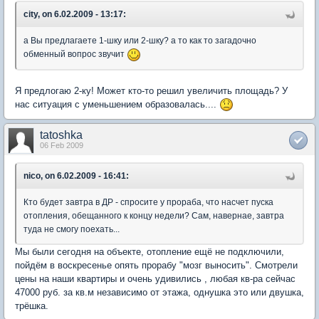
city, on 6.02.2009 - 13:17:
а Вы предлагаете 1-шку или 2-шку? а то как то загадочно
обменный вопрос звучит
Я предлогаю 2-ку! Может кто-то решил увеличить площадь? У
нас ситуация с уменьшением образовалась....
tatoshka
06 Feb 2009
nico, on 6.02.2009 - 16:41:
Кто будет завтра в ДР - спросите у прораба, что насчет пуска
отопления, обещанного к концу недели? Сам, навернае, завтра
туда не смогу поехать...
Мы были сегодня на объекте, отопление ещё не подключили,
пойдём в воскресенье опять прорабу "мозг выносить". Смотрели
цены на наши квартиры и очень удивились , любая кв-ра сейчас
47000 руб. за кв.м независимо от этажа, однушка это или двушка,
трёшка.