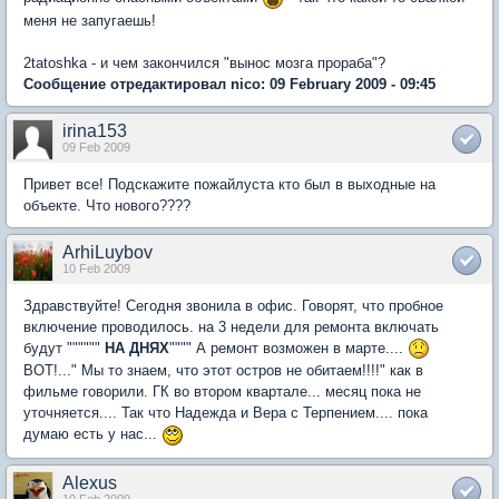
меня не запугаешь!
2tatoshka - и чем закончился "вынос мозга прораба"?
Сообщение отредактировал nico: 09 February 2009 - 09:45
irina153
09 Feb 2009
Привет все! Подскажите пожайлуста кто был в выходные на
объекте. Что нового????
ArhiLuybov
10 Feb 2009
Здравствуйте! Сегодня звонила в офис. Говорят, что пробное
включение проводилось. на 3 недели для ремонта включать
будут """"""
НА ДНЯХ
"""" А ремонт возможен в марте....
ВОТ!..." Мы то знаем, что этот остров не обитаем!!!!" как в
фильме говорили. ГК во втором квартале... месяц пока не
уточняется.... Так что Надежда и Вера с Терпением.... пока
думаю есть у нас...
Alexus
10 Feb 2009