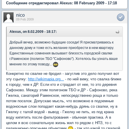
Сообщение отредактировал Alexus: 08 February 2009 - 17:18
nico
09 Feb 2009
Alexus, on 8.02.2009 - 18:17:
Добрый вечер, возможно будущие соседи! Я присматриваюсь к
данному дому и тоже есть желание приобрести в нем квартиру.
Единственные сомнения вызывает близость городской свалки
г.Раменское (полигон ТБО "Сафоново"). Хотелось бы узнать ваше
мнение по этому поводу...
Конкретно по свалке не бродил - загуглив это дело получил вот
эту сцылку:
http://wikimapia.org...
- по ней вижу, что свалка ближе
к городу, чем к ДР. Если кто и страдает от нее, то это деревня
Сафоново. Между этим полигоном ТБО и ДР - Сафоново, река
Гжелка, санаторий Раменское, непосредственно роща и только
потом поселок. Допускаю мысль, что возможно в подземные
водоносные слои попадает какая-нибудь дрянь со свалки, ну в
Гжелку с талой водой - вывод - Гжелку не пить, из под крана
воду кипятить после фильтрования - обычная практика. А в
целом я всю сознательную жизнь жил то рядом с НПЗ, то с
радиационно опасными объектами
- так что какой то свалкой