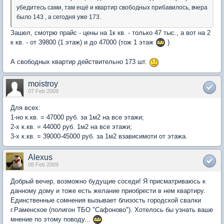
убедитесь сами, там ещё и квартир свободных прибавилось, вчера
было 143 , а сегодня уже 173.
Зашел, смотрю прайс - цены на 1к кв. - только 47 тыс., а вот на 2
к кв. - от 39800 (1 этаж) и до 47000 (тож 1 этаж
)
А свободных квартир действительно 173 шт.
moistroy
07 Feb 2009
Для всех:
1-но к.кв. = 47000 руб. за 1м2 на все этажи;
2-х к.кв. = 44000 руб. 1м2 на все этажи;
3-х к.кв. = 39000-45000 руб. за 1м2 взависимоти от этажа.
Alexus
08 Feb 2009
Добрый вечер, возможно будущие соседи! Я присматриваюсь к
данному дому и тоже есть желание приобрести в нем квартиру.
Единственные сомнения вызывает близость городской свалки
г.Раменское (полигон ТБО "Сафоново"). Хотелось бы узнать ваше
мнение по этому поводу...