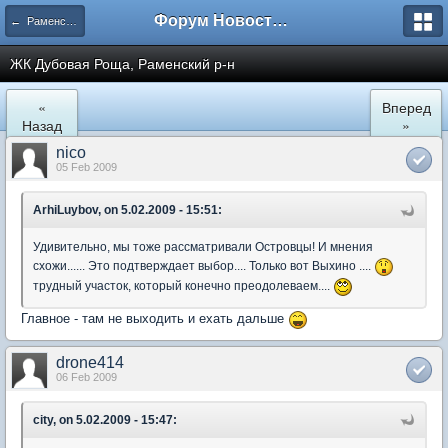
Форум Новостройки
← Раменское
ЖК Дубовая Роща, Раменский р-н
«
Вперед
Назад
»
nico
05 Feb 2009
ArhiLuybov, on 5.02.2009 - 15:51:
Удивительно, мы тоже рассматривали Островцы! И мнения
схожи...... Это подтверждает выбор.... Только вот Выхино ....
трудный участок, который конечно преодолеваем....
Главное - там не выходить и ехать дальше
drone414
06 Feb 2009
city, on 5.02.2009 - 15:47: