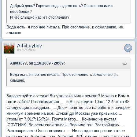
Добрый день? Горячая вода в доме есть? Постоянно или с
перебоями?
И что слышно насчет отопления?
Вода есть, я про нее писала. Про отопление, к сожалению, не
слышно.
ArhiLuybov
03 Oct 2009
Anyta077, on 1.10.2009 - 20:09:
Вода есть, я про нее писала. Про отопление, к сожалению, не
слышно.
Здравствуйте соседка!Вы уже закончили ремонт? Можно к Вам в
гости зайти? Познакомиться..... и Вы заходите 10вл. 12-й эт кв 48
Следующие выходные...... Днем понятно все на работе и вечером
минимум времени на всё. Эл-кой до Москвы уже привыкаю....
Утром от 7,01;7:15;7:24. Почти Метро.... Конечно не пустая
-СПУТНИК. Во всем свои плюсы. Звонила ген. Застройщику.....
Разговаривает- Очень огорчяет..... Не на один вопрос ни кто не
отвечают не Александр не Алексей. ВСЁ к нему, а он на месте не