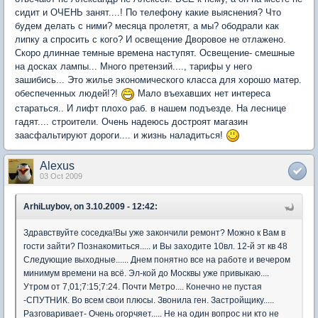
сидит и ОЧЕНЬ занят....! По телефону какие выяснения? Что
будем делать с ними? месяца пролетят, а мы? ободрали как
липку а спросить с кого? И освещение Дворовое не отлажено.
Скоро длиннае темные времена наступят. Освещение- смешные
на досках лампы... Много претензий...., тарифы у него
зашибись... Это жилье экономического класса для хорошо матер.
обеспеченных людей!?!
Мало въехавших нет интереса
стараться.. И лифт плохо раб. в нашем подъезде. На леснице
гадят.... строители. Очень надеюсь достроят магазин
заасфальтируют дороги.... и жизнь наладиться!
Alexus
03 Oct 2009
ArhiLuybov, on 3.10.2009 - 12:42:
Здравствуйте соседка!Вы уже закончили ремонт? Можно к Вам в
гости зайти? Познакомиться..... и Вы заходите 10вл. 12-й эт кв 48
Следующие выходные...... Днем понятно все на работе и вечером
минимум времени на всё. Эл-кой до Москвы уже привыкаю....
Утром от 7,01;7:15;7:24. Почти Метро.... Конечно не пустая
-СПУТНИК. Во всем свои плюсы. Звонила ген. Застройщику.....
Разговаривает- Очень огорчяет..... Не на один вопрос ни кто не