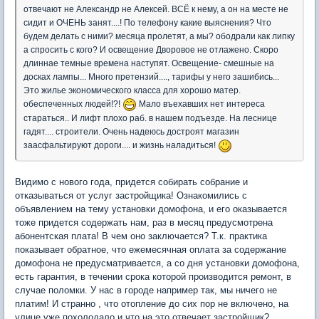
отвечают не Александр не Алексей. ВСЁ к нему, а он на месте не
сидит и ОЧЕНЬ занят....! По телефону какие выяснения? Что
будем делать с ними? месяца пролетят, а мы? ободрали как липку
а спросить с кого? И освещение Дворовое не отлажено. Скоро
длиннае темные времена наступят. Освещение- смешные на
досках лампы... Много претензий...., тарифы у него зашибись...
Это жилье экономического класса для хорошо матер.
обеспеченных людей!?!
Мало въехавших нет интереса
стараться.. И лифт плохо раб. в нашем подъезде. На леснице
гадят.... строители. Очень надеюсь достроят магазин
заасфальтируют дороги.... и жизнь наладиться!
Видимо с нового года, придется собирать собрание и
отказываться от услуг застройщика! Ознакомились с
объявлением на тему установки домофона, и его оказывается
тоже придется содержать нам, раз в месяц предусмотрена
абонентская плата! В чем оно заключается? Т.к. практика
показывает обратное, что ежемесячная оплата за содержание
домофона не предусматривается, а со дня установки домофона,
есть гарантия, в течении срока которой производится ремонт, в
случае поломки. У нас в городе например так, мы ничего не
платим! И странно , что отопление до сих пор не включено, на
улице уже похолодало и что на это отвечает застройщик?