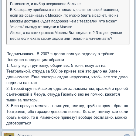
Раменском, и выбор несравнено больше.
В Кастораму проблематично попасть, если нет своей машины,
если же сравнивать с Москвой, то нужно брать в расчет, что из
Москвы доставка будет подороже чем с театралки, что может
"съесть" выгоду от покупки в Москве.
Alexus, а на каких рынках Москвы Вы покупаете? Это доступные
места если ехать своим ходом или только на личном авто?
Подписываюсь. В 2007 я делал полную отделку в трёшке.
Поступил следующим образом:
1. Сыпучку , грунтовку, общий вес 5 тонн, покупал на
Театральной, откуда за 500 рэ привез всё это дело на Зиле -
длинномере. Еще полторы отдал нерусским, чтобы все это дело
подняли на этаж.
2. Второй крупный заход сделал за ламинатом, краской и прочей
сантехникой в Леруа, откуда Газелью вез не помню, кажется
тыщи за полторы.
3. Всю прочую мелочь - плинтуса, плитку, трубы и проч - брал на
Театралке, ибо гораздо дешевле возить. Кстати, плитку там если
брать много, то в Раменское привезут вообще бесплатно, можно
договориться
Alexus