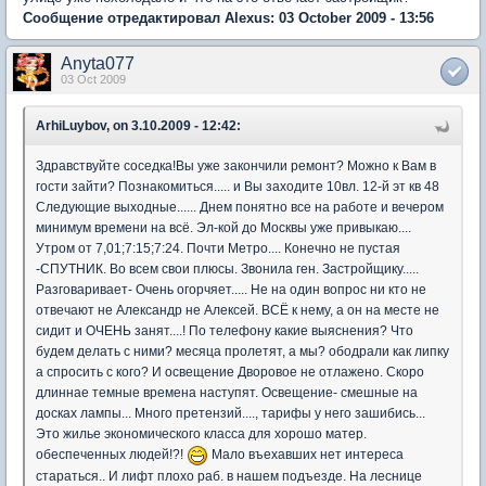
Сообщение отредактировал Alexus: 03 October 2009 - 13:56
Anyta077
03 Oct 2009
ArhiLuybov, on 3.10.2009 - 12:42:
Здравствуйте соседка!Вы уже закончили ремонт? Можно к Вам в
гости зайти? Познакомиться..... и Вы заходите 10вл. 12-й эт кв 48
Следующие выходные...... Днем понятно все на работе и вечером
минимум времени на всё. Эл-кой до Москвы уже привыкаю....
Утром от 7,01;7:15;7:24. Почти Метро.... Конечно не пустая
-СПУТНИК. Во всем свои плюсы. Звонила ген. Застройщику.....
Разговаривает- Очень огорчяет..... Не на один вопрос ни кто не
отвечают не Александр не Алексей. ВСЁ к нему, а он на месте не
сидит и ОЧЕНЬ занят....! По телефону какие выяснения? Что
будем делать с ними? месяца пролетят, а мы? ободрали как липку
а спросить с кого? И освещение Дворовое не отлажено. Скоро
длиннае темные времена наступят. Освещение- смешные на
досках лампы... Много претензий...., тарифы у него зашибись...
Это жилье экономического класса для хорошо матер.
обеспеченных людей!?!
Мало въехавших нет интереса
стараться.. И лифт плохо раб. в нашем подъезде. На леснице