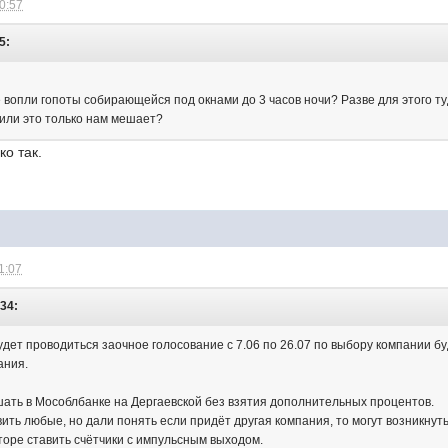
10:57
5:
вопли гопоты собирающейся под окнами до 3 часов ночи? Разве для этого ту
 или это только нам мешает?
ко так.
1:07
:34:
будет проводиться заочное голосование с 7.06 по 26.07 по выбору компании
ания.
ать в Мособлбанке на Дергаевской без взятия дополнительных процентов.
ть любые, но дали понять если придёт другая компания, то могут возникнут
торе ставить счётчики с импульсным выходом.