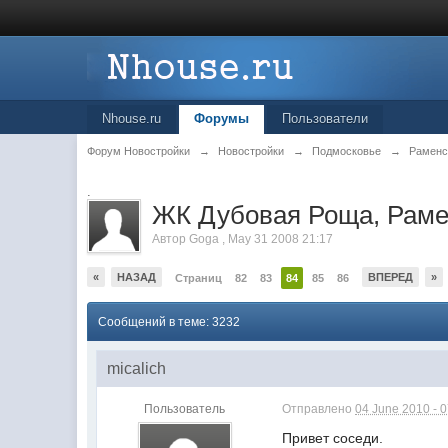
Nhouse.ru
Форумы
Пользователи
Форум Новостройки
→
Новостройки
→
Подмосковье
→
Раменс
.
ЖК Дубовая Роща, Раме
Автор
Goga
,
May 31 2008 21:17
«
НАЗАД
ВПЕРЕД
»
Страниц
82
83
84
85
86
Сообщений в теме: 3232
micalich
Пользователь
Отправлено
04 June 2010 - 
Привет соседи.