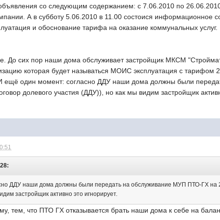
объявления со следующим содержанием: с 7.06.2010 по 26.06.2010
пании. А в субботу 5.06.2010 в 11.00 состоися информационное с
уатация и обоснование тарифа на оказание коммунальных услуг
се. До сих пор наши дома обслуживает застройщик МКСМ "Строймат
зацию которая будет называться МОИС эксплуатация с тарифом 27 
 И ещё один момент: согласно ДДУ наши дома должны были переда
оговор долевого участия (ДДУ)), но как мы видим застройщик активн
10:51
:28:
сно ДДУ наши дома должны были передать на обслуживание МУП ПТО-ГХ на 2-
 видим застройщик активно это игнорирует.
у, тем, что ПТО ГХ отказывается брать наши дома к себе на баланс 