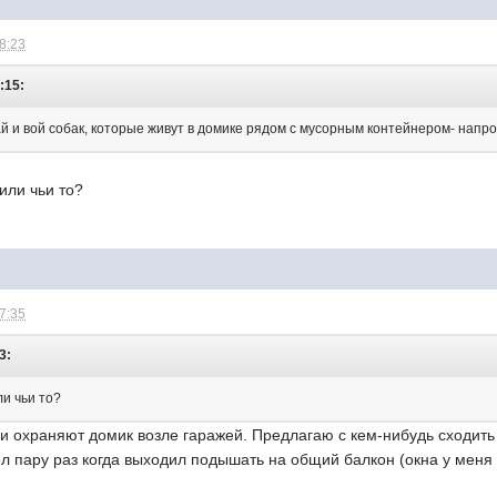
18:23
:15:
й и вой собак, которые живут в домике рядом с мусорным контейнером- напро
или чьи то?
07:35
3:
ли чьи то?
 охраняют домик возле гаражей. Предлагаю с кем-нибудь сходить 
ел пару раз когда выходил подышать на общий балкон (окна у меня