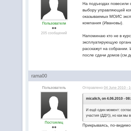
На подъездах повесили 
выбору управляющей ком
оказываемых МОИС экспл
компания (Ивановы).
Пользователи
205 сообщений
Напоминаю кто не в кур
эксплуатирующую органи
расскажут на собрании.
после сдачи домов (см.д
rama00
Пользователь
Отправлено
04 June 2010 - 
micalich, on 4.06.2010 - 08
И ещё один момент: согла
участия (ДДУ)), но как мы
Постоялец
Прикрываясь, по-видимом