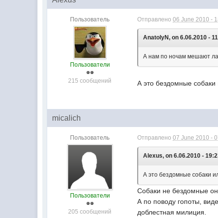
Пользователь
Отправлено
06 June 2010 - 
AnatolyN, on 6.06.2010 - 11
А нам по ночам мешают ла
Пользователи
215 сообщений
А это бездомные собаки 
micalich
Пользователь
Отправлено
07 June 2010 - 
Alexus, on 6.06.2010 - 19:2
А это бездомные собаки и
Собаки не бездомные они
Пользователи
А по поводу гопоты, вид
205 сообщений
доблестная милиция.