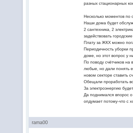
разных стационарных кон
Несколько моментов по
Наши дома будет обслу
2 сантехника, 2 электри
задействовать городски
Плату за ЖКХ можно пог
Периодичность уборки п
доме, но этот вопрос у н
По поводу счётчиков на 
любые, но дали понять е
новом секторе ставить с
Обещали проработать во
За электроэнергию будет
Да поднимался впорос о 
опдумает потому-что с х
rama00