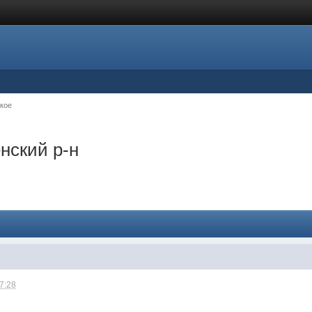
кое
нский р-н
07:28