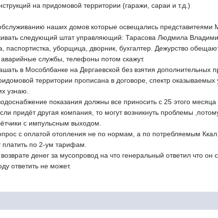
струкций на придомовой территории (гаражи, сараи и т.д.)
 обслуживанию наших домов которые освещались представитеями 
живать следующий штат управляющий: Тарасова Людмила Владими
ка, паспортистка, уборщица, дворник, бухгалтер. Дежурство обещаю
е аварийные службы, телефоны потом скажут.
ашать в Мособлбанке на Дергаевской без взятия дополнительных п
ридомовой территории прописана в договоре, спектр оказываемых у
их узнаю.
водоснабжение показания должны все приносить с 25 этого месяца
сли придёт другая компания, то могут возникнуть проблемы ,потом
чётчики с импульсным выходом.
прос с оплатой отопления не по нормам, а по потребляемым Ккал
 платить по 2-ум тарифам.
возврате денег за мусопровод на что генеральный ответил что он 
оду ответить не может.