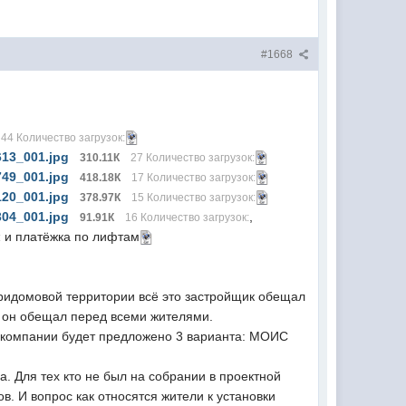
#1668
44 Количество загрузок:
13_001.jpg
310.11К
27 Количество загрузок:
49_001.jpg
418.18К
17 Количество загрузок:
20_001.jpg
378.97К
15 Количество загрузок:
04_001.jpg
,
91.91К
16 Количество загрузок:
и платёжка по лифтам
:
ридомовой территории всё это застройщик обещал
ас он обещал перед всеми жителями.
ру компании будет предложено 3 варианта: МОИС
. Для тех кто не был на собрании в проектной
. И вопрос как относятся жители к установки