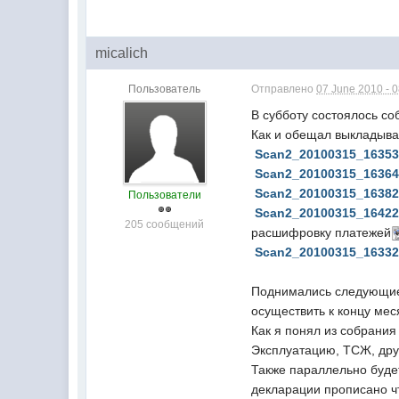
micalich
Пользователь
Отправлено
07 June 2010 - 
В субботу состоялось с
Как и обещал выкладыв
Scan2_20100315_16353
Scan2_20100315_16364
Scan2_20100315_16382
Пользователи
Scan2_20100315_16422
205 сообщений
расшифровку платежей
Scan2_20100315_16332
Поднимались следующие 
осуществить к концу мес
Как я понял из собрания
Эксплуатацию, ТСЖ, др
Также параллельно будет
декларации прописано чт