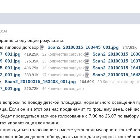
08:34
обрание следующие результаты.
аю типовой договор
Scan2_20100315_163445_001.jpg
347.63К
7_001.jpg
Scan2_20100315_1636
419.25К
22 Количество загрузок:
9_001.jpg
Scan2_20100315_1637
375.35К
23 Количество загрузок:
5_001.jpg
Scan2_20100315_1641
406.75К
16 Количество загрузок:
2_001.jpg
Scan2_20100315_1643
383.91К
17 Количество загрузок:
Scan2_20100315_163408_001.jpg
164.69К
39 Количество загрузок
7_001.jpg
220.72К
46 Количество загрузок:
вопросы по поводу детской площадки, нормального освещения п
яца. Если он и в этот раз нас продинамит, то грош ему цена, сейч
 будет проводиться заочное голосование с 7.06 по 26.07 по выбо
угая управляющая компания.
 проводиться голосование о месте установки мусорного контейнера
о застройщик должен оборудовать место для мусорных контейнеров