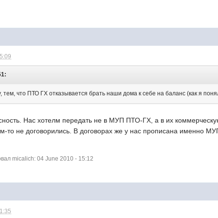
15:09
51:
 тем, что ПТО ГХ отказывается брать наши дома к себе на баланс (как я понял
ясность. Нас хотелм передать не в МУП ПТО-ГХ, а в их коммерчес
ём-то не договорились. В договорах же у нас прописана именно М
л micalich: 04 June 2010 - 15:12
21:35