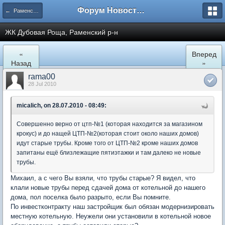
Форум Новостройки
← Раменское
ЖК Дубовая Роща, Раменский р-н
«
Вперед
Назад
»
rama00
28 Jul 2010
micalich, on 28.07.2010 - 08:49:
Совершенно верно от цтп-№1 (которая находится за магазином
крокус) и до нащей ЦТП-№2(которая стоит около наших домов)
идут старые трубы. Кроме того от ЦТП-№2 кроме наших домов
запитаны ещё близлежащие пятиэтажки и там далеко не новые
трубы.
Михаил, а с чего Вы взяли, что трубы старые? Я видел, что
клали новые трубы перед сдачей дома от котельной до нашего
дома, пол поселка было разрыто, если Вы помните.
По инвестконтракту наш застройщик был обязан модернизировать
местную котельную. Неужели они установили в котельной новое