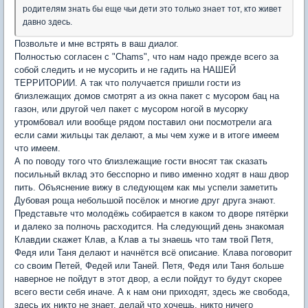
родителям знать бы еще чьи дети это только знает тот, кто живет
давно здесь.
Позвольте и мне встрять в ваш диалог.
Полностью согласен с "Chams", что нам надо прежде всего за
собой следить и не мусорить и не гадить на НАШЕЙ
ТЕРРИТОРИИ. А так что получается пришли гости из
близлежащих домов смотрят а из окна пакет с мусором бац на
газон, или другой чел пакет с мусором ногой в мусорку
утромбовал или вообще рядом поставил они посмотрели ага
если сами жильцы так делают, а мы чем хуже и в итоге имеем
что имеем.
А по поводу того что близлежащие гости вносят так сказать
посильный вклад это бесспорно и пиво именно ходят в наш двор
пить. Объяснение вижу в следующем как мы успели заметить
Дубовая роща небольшой посёлок и многие друг друга знают.
Представьте что молодёжь собирается в каком то дворе пятёрки
и далеко за полночь расходится. На следующий день знакомая
Клавдии скажет Клав, а Клав а ты знаешь что там твой Петя,
Федя или Таня делают и начнётся всё описание. Клава поговорит
со своим Петей, Федей или Таней. Петя, Федя или Таня больше
наверное не пойдут в этот двор, а если пойдут то будут скорее
всего вести себя иначе. А к нам они приходят, здесь же свобода,
здесь их никто не знает, делай что хочешь, никто ничего