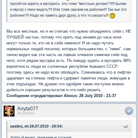
пролётах курить и мусорить- это тоже "местные делают"!!!!! Бычки
и мусор с окон кидать?!! Или тоже свалим на рабочих!!! Так чьи это
рабочие?!! Надо не хамить друг другу, а что то решать!!!
Мы все местные, но я не считаю что нужно объединять себя с НЕ
ЛУЧШЕЙ частью, потому что орать под окнами до часа ночи
могут только те, кто не в себе немного! И не надо путать
нормальных людей поселка, которых большинство, с "ними", сам
лично видел как эта часть на лавках плевали семечки себе под
ноги, хотя рядом мусорка есть. По поводу курить и мусорить 99%
вероятность люди из солнечных республик бывшего СССР,
поэтому здесь не надо всех обобщать. Сомневаюсь что в лифтах
царапают на стенках лифта и сдирают памятки люди, живущие в
этих подъездах. Не думаю что одобряя такие поступки можно
добиться хороших результатов и что-либо решить.
Сообщение отредактировал Alexus: 28 July 2010 - 21:37
Anyta077
29 Jul 2010
aaabra, on 28.07.2010 - 20:54:
Добрый вечер, уважаемые соседи!