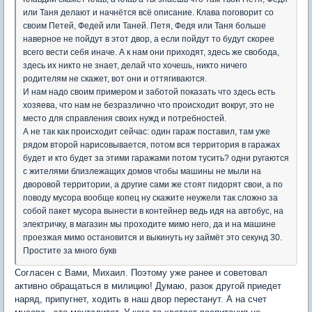
или Таня делают и начнётся всё описание. Клава поговорит со
своим Петей, Федей или Таней. Петя, Федя или Таня больше
наверное не пойдут в этот двор, а если пойдут то будут скорее
всего вести себя иначе. А к нам они приходят, здесь же свобода,
здесь их никто не знает, делай что хочешь, никто ничего
родителям не скажет, вот они и оттягиваются.
И нам надо своим примером и заботой показать что здесь есть
хозяева, что нам не безразлично что происходит вокруг, это не
место для справления своих нужд и потребностей.
А не так как происходит сейчас: один гараж поставил, там уже
рядом второй нарисовывается, потом вся территория в гаражах
будет и кто будет за этими гаражами потом тусить? одни ругаются
с жителями близлежащих домов чтобы машины не мыли на
дворовой территории, а другие сами же стоят пидорят свои, а по
поводу мусора вообще копец ну скажите неужели так сложно за
собой пакет мусора вынести в контейнер ведь идя на автобус, на
электричку, в магазин мы проходите мимо него, да и на машине
проезжая мимо остановится и выкинуть ну займёт это секунд 30.
Простите за много букв
Согласен с Вами, Михаил. Поэтому уже ранее и советовал
активно обращаться в милицию! Думаю, разок другой приедет
наряд, припугнет, ходить в наш двор перестанут. А на счет