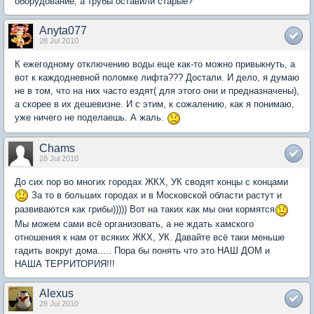
оборудование, а трубы оставили старые?
Anyta077
28 Jul 2010
К ежегодному отключению воды еще как-то можно привыкнуть, а
вот к каждодневной поломке лифта??? Достали. И дело, я думаю
не в том, что на них часто ездят( для этого они и предназначены),
а скорее в их дешевизне. И с этим, к сожалению, как я понимаю,
уже ничего не поделаешь. А жаль.
Chams
28 Jul 2010
До сих пор во многих городах ЖКХ, УК сводят концы с концами
За то в больших городах и в Московской области растут и
развиваются как грибы))))) Вот на таких как мы они кормятся
Мы можем сами всё организовать, а не ждать хамского
отношения к нам от всяких ЖКХ, УК. Давайте всё таки меньше
гадить вокруг дома..... Пора бы понять что это НАШ ДОМ и
НАША ТЕРРИТОРИЯ!!!
Alexus
28 Jul 2010