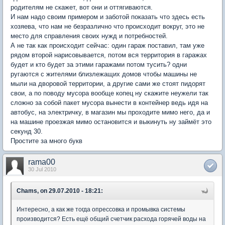
родителям не скажет, вот они и оттягиваются.
И нам надо своим примером и заботой показать что здесь есть
хозяева, что нам не безразлично что происходит вокруг, это не
место для справления своих нужд и потребностей.
А не так как происходит сейчас: один гараж поставил, там уже
рядом второй нарисовывается, потом вся территория в гаражах
будет и кто будет за этими гаражами потом тусить? одни
ругаются с жителями близлежащих домов чтобы машины не
мыли на дворовой территории, а другие сами же стоят пидорят
свои, а по поводу мусора вообще копец ну скажите неужели так
сложно за собой пакет мусора вынести в контейнер ведь идя на
автобус, на электричку, в магазин мы проходите мимо него, да и
на машине проезжая мимо остановится и выкинуть ну займёт это
секунд 30.
Простите за много букв
rama00
30 Jul 2010
Chams, on 29.07.2010 - 18:21:
Интересно, а как же тогда опрессовка и промывка системы
производится? Есть ещё общий счетчик расхода горячей воды на