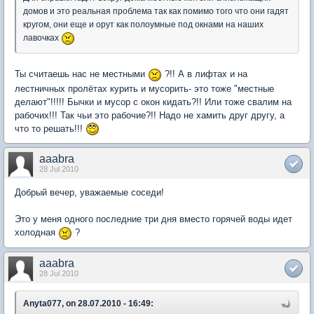
домов и это реальная проблема так как помимо того что они гадят
кругом, они еще и орут как полоумные под окнами на наших
лавочках
Ты считаешь нас не местными
?!! А в лифтах и на
лестничных пролётах курить и мусорить- это тоже "местные
делают"!!!!! Бычки и мусор с окон кидать?!! Или тоже свалим на
рабочих!!! Так чьи это рабочие?!! Надо не хамить друг другу, а
что то решать!!!
aaabra
28 Jul 2010
Добрый вечер, уважаемые соседи!
Это у меня одного последние три дня вместо горячей воды идет
холодная
?
aaabra
28 Jul 2010
Anyta077, on 28.07.2010 - 16:49: