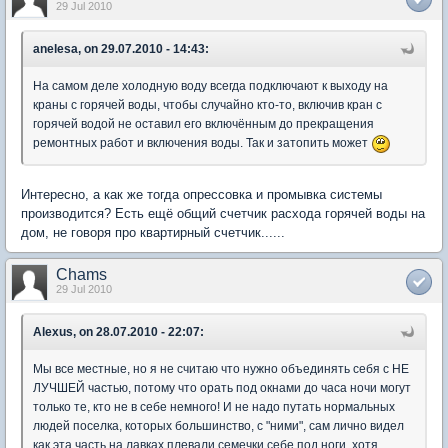
29 Jul 2010
anelesa, on 29.07.2010 - 14:43:
На самом деле холодную воду всегда подключают к выходу на
краны с горячей воды, чтобы случайно кто-то, включив кран с
горячей водой не оставил его включённым до прекращения
ремонтных работ и включения воды. Так и затопить может
Интересно, а как же тогда опрессовка и промывка системы
производится? Есть ещё общий счетчик расхода горячей воды на
дом, не говоря про квартирный счетчик......
Chams
29 Jul 2010
Alexus, on 28.07.2010 - 22:07:
Мы все местные, но я не считаю что нужно объединять себя с НЕ
ЛУЧШЕЙ частью, потому что орать под окнами до часа ночи могут
только те, кто не в себе немного! И не надо путать нормальных
людей поселка, которых большинство, с "ними", сам лично видел
как эта часть на лавках плевали семечки себе под ноги, хотя