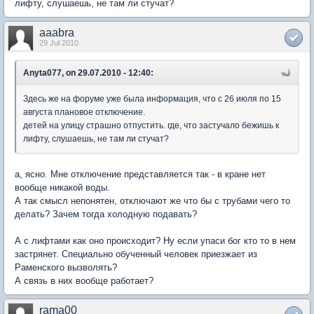
лифту, слушаешь, не там ли стучат?
aaabra
29 Jul 2010
Anyta077, on 29.07.2010 - 12:40:
Здесь же на форуме уже была информация, что с 26 июля по 15
августа плановое отключение.
детей на улицу страшно отпустить. где, что застучало бежишь к
лифту, слушаешь, не там ли стучат?
а, ясно. Мне отключение представляется так - в кране нет
вообще никакой воды.
А так смысл непонятен, отключают же что бы с трубами чего то
делать? Зачем тогда холодную подавать?
А с лифтами как оно происходит? Ну если упаси бог кто то в нем
застрянет. Специально обученный человек приезжает из
Раменского вызволять?
А связь в них вообще работает?
rama00