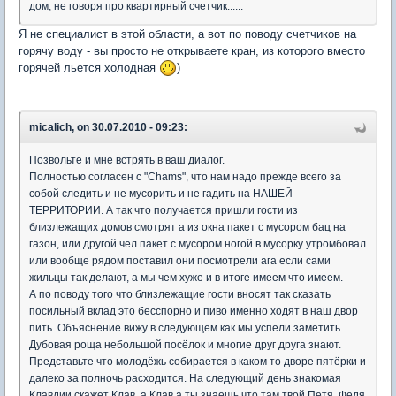
дом, не говоря про квартирный счетчик......
Я не специалист в этой области, а вот по поводу счетчиков на
горячу воду - вы просто не открываете кран, из которого вместо
горячей льется холодная
)
micalich, on 30.07.2010 - 09:23:
Позвольте и мне встрять в ваш диалог.
Полностью согласен с "Chams", что нам надо прежде всего за
собой следить и не мусорить и не гадить на НАШЕЙ
ТЕРРИТОРИИ. А так что получается пришли гости из
близлежащих домов смотрят а из окна пакет с мусором бац на
газон, или другой чел пакет с мусором ногой в мусорку утромбовал
или вообще рядом поставил они посмотрели ага если сами
жильцы так делают, а мы чем хуже и в итоге имеем что имеем.
А по поводу того что близлежащие гости вносят так сказать
посильный вклад это бесспорно и пиво именно ходят в наш двор
пить. Объяснение вижу в следующем как мы успели заметить
Дубовая роща небольшой посёлок и многие друг друга знают.
Представьте что молодёжь собирается в каком то дворе пятёрки и
далеко за полночь расходится. На следующий день знакомая
Клавдии скажет Клав, а Клав а ты знаешь что там твой Петя, Федя