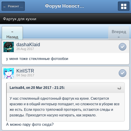
Форум Новостройки
← Ремонт квартир
Фартук для кухни
«
Вперед
Назад
»
dashaKlaid
26 Aug 2017
у меня тоже стеклянные фотообои
KirilSTR
04 Sep 2017
Larisa84, on 20 Mar 2017 - 21:25:
У нас стеклянный однотонный фартук на кухне. Смотрится
красиво и в общий интерьер попадает, но сложности в уборке все
же есть. Если просто тряпочкой протереть, остаются следы и
разводы. Приходится насухо натирать, как зеркало.
А можно пару фото сюда?