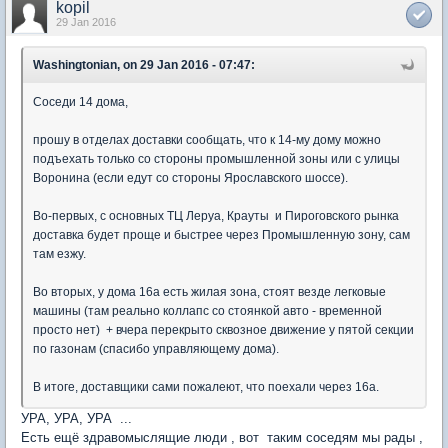
kopil
29 Jan 2016
Washingtonian, on 29 Jan 2016 - 07:47:
Соседи 14 дома,
прошу в отделах доставки сообщать, что к 14-му дому можно
подъехать только со стороны промышленной зоны или с улицы
Воронина (если едут со стороны Ярославского шоссе).
Во-первых, с основных ТЦ Леруа, Крауты и Пироговского рынка
доставка будет проще и быстрее через Промышленную зону, сам
там езжу.
Во вторых, у дома 16а есть жилая зона, стоят везде легковые
машины (там реально коллапс со стоянкой авто - временной
просто нет) + вчера перекрыто сквозное движение у пятой секции
по газонам (спасибо управляющему дома).
В итоге, доставщики сами пожалеют, что поехали через 16а.
УРА, УРА, УРА ...
Есть ещё здравомыслящие люди , вот таким соседям мы рады ,