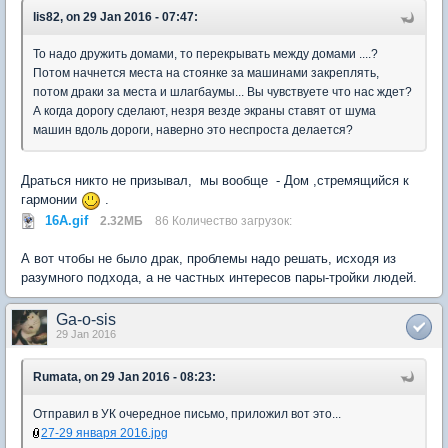
lis82, on 29 Jan 2016 - 07:47:
То надо дружить домами, то перекрывать между домами ....?
Потом начнется места на стоянке за машинами закреплять,
потом драки за места и шлагбаумы... Вы чувствуете что нас ждет?
А когда дорогу сделают, незря везде экраны ставят от шума
машин вдоль дороги, наверно это неспроста делается?
Драться никто не призывал, мы вообще - Дом ,стремящийся к
гармонии
.
16А.gif
2.32МБ
86 Количество загрузок:
А вот чтобы не было драк, проблемы надо решать, исходя из
разумного подхода, а не частных интересов пары-тройки людей.
Ga-o-sis
29 Jan 2016
Rumata, on 29 Jan 2016 - 08:23:
Отправил в УК очередное письмо, приложил вот это...
27-29 января 2016.jpg