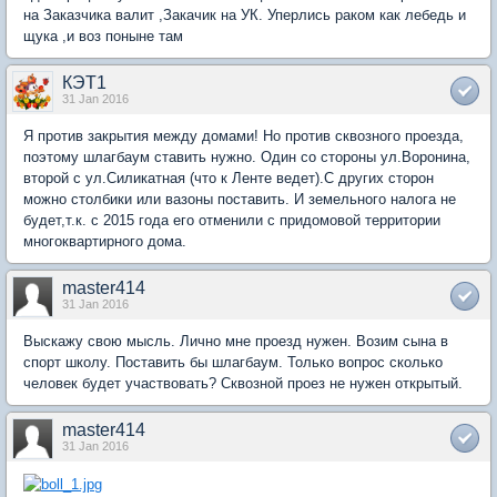
на Заказчика валит ,Закачик на УК. Уперлись раком как лебедь и
щука ,и воз поныне там
КЭТ1
31 Jan 2016
Я против закрытия между домами! Но против сквозного проезда,
поэтому шлагбаум ставить нужно. Один со стороны ул.Воронина,
второй с ул.Силикатная (что к Ленте ведет).С других сторон
можно столбики или вазоны поставить. И земельного налога не
будет,т.к. с 2015 года его отменили с придомовой территории
многоквартирного дома.
master414
31 Jan 2016
Выскажу свою мысль. Лично мне проезд нужен. Возим сына в
спорт школу. Поставить бы шлагбаум. Только вопрос сколько
человек будет участвовать? Сквозной проез не нужен открытый.
master414
31 Jan 2016