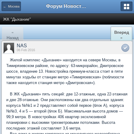
Форум Новостройки
← Москва
ЖК "Дыхание"
«
Вперед
Назад
»
NAS
06 Feb 2016
Жилой комплекс «Дыхание» находится на севере Москвы, в
Тимирязевском районе, по адресу: 63-микрорайон, Дмитровское
шоссе, владение 13. Новостройка премиум-класса стоит в пяти
минутах ходьбы от станции метро «Тимирязевская» (поблизости
также находится станция метро «Дмитровская»).
В ЖК «Дыхание» пять секций: две 12-этажные, одна 22-этажная
и две 28-этажные. Они расположены как два отдельных здания:
корпуса №№1 и 2 представляют собой первое (блок А), корпуса
№№3, 4 и 5 — второй (блок Б). Максимальная высота домов —
99,9 метра. В новостройках 406 квартир эксклюзивной
планировки с высокими трехметровыми потолками. Высота
последних этажей составляет 3,6 метра.
Все дома в жилом комплексе из монолитного железобетона.