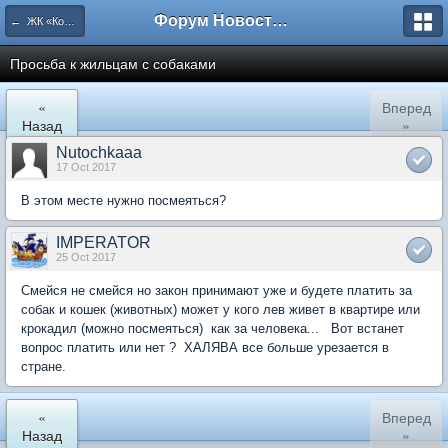
Форум Новостройки
← ЖК «Комфортный КВАРТАЛ»
Просьба к жильцам с собаками
«
Вперед
Назад
»
Nutochkaaa
17 Oct 2017
В этом месте нужно посмеяться?
IMPERATOR
25 Oct 2017
Смейся не смейся но закон принимают уже и будете платить за
собак и кошек (животных) может у кого лев живет в квартире или
крокадил (можно посмеяться) как за человека... Вот встанет
вопрос платить или нет ? ХАЛЯВА все больше урезается в
стране.
«
Вперед
Назад
»