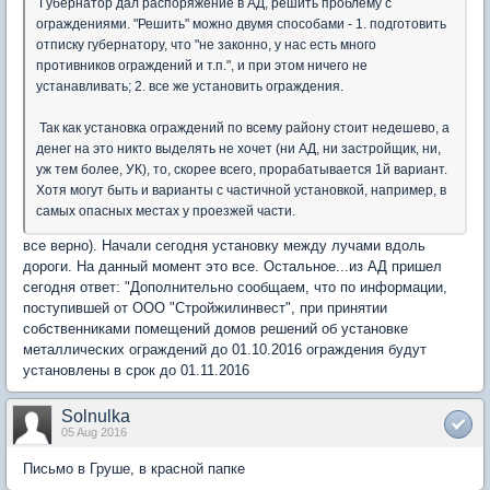
Губернатор дал распоряжение в АД, решить проблему с
ограждениями. "Решить" можно двумя способами - 1. подготовить
отписку губернатору, что "не законно, у нас есть много
противников ограждений и т.п.", и при этом ничего не
устанавливать; 2. все же установить ограждения.
Так как установка ограждений по всему району стоит недешево, а
денег на это никто выделять не хочет (ни АД, ни застройщик, ни,
уж тем более, УК), то, скорее всего, прорабатывается 1й вариант.
Хотя могут быть и варианты с частичной установкой, например, в
самых опасных местах у проезжей части.
все верно). Начали сегодня установку между лучами вдоль
дороги. На данный момент это все. Остальное...из АД пришел
сегодня ответ: "Дополнительно сообщаем, что по информации,
поступившей от ООО "Стройжилинвест", при принятии
собственниками помещений домов решений об установке
металлических ограждений до 01.10.2016 ограждения будут
установлены в срок до 01.11.2016
Solnulka
05 Aug 2016
Письмо в Груше, в красной папке