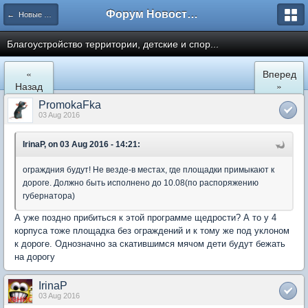
Форум Новостройки
← Новые Водники
Благоустройство территории, детские и спор...
«
Вперед
Назад
»
PromokaFka
03 Aug 2016
IrinaP, on 03 Aug 2016 - 14:21:
ограждния будут! Не везде-в местах, где площадки примыкают к
дороге. Должно быть исполнено до 10.08(по распоряжению
губернатора)
А уже поздно прибиться к этой программе щедрости? А то у 4
корпуса тоже площадка без ограждений и к тому же под уклоном
к дороге. Однозначно за скатившимся мячом дети будут бежать
на дорогу
IrinaP
03 Aug 2016