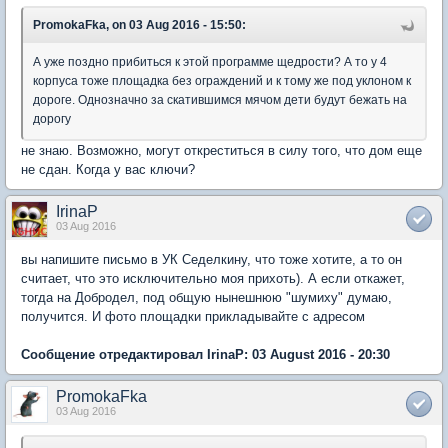
PromokaFka, on 03 Aug 2016 - 15:50:
А уже поздно прибиться к этой программе щедрости? А то у 4
корпуса тоже площадка без ограждений и к тому же под уклоном к
дороге. Однозначно за скатившимся мячом дети будут бежать на
дорогу
не знаю. Возможно, могут откреститься в силу того, что дом еще
не сдан. Когда у вас ключи?
IrinaP
03 Aug 2016
вы напишите письмо в УК Седелкину, что тоже хотите, а то он
считает, что это исключительно моя прихоть). А если откажет,
тогда на Добродел, под общую нынешнюю "шумиху" думаю,
получится. И фото площадки прикладывайте с адресом
Сообщение отредактировал IrinaP: 03 August 2016 - 20:30
PromokaFka
03 Aug 2016