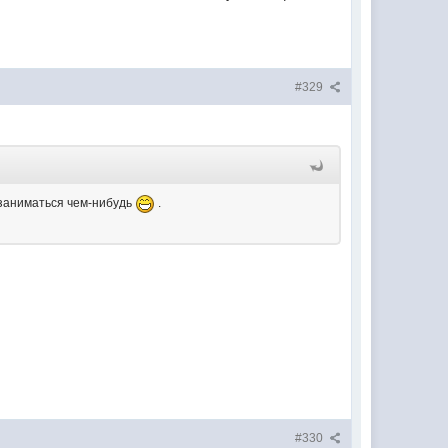
#329
 заниматься чем-нибудь
.
#330