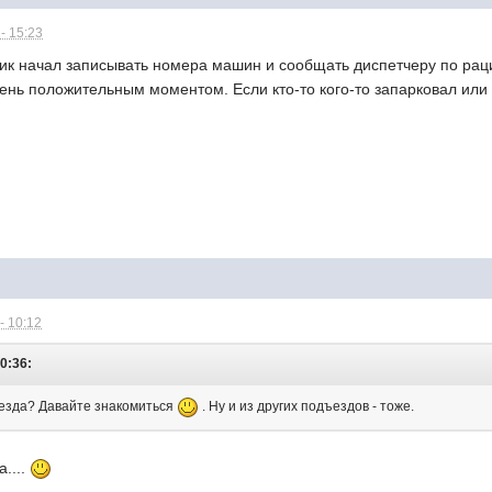
- 15:23
ик начал записывать номера машин и сообщать диспетчеру по ра
нь положительным моментом. Если кто-то кого-то запарковал или 
- 10:12
10:36:
дъезда? Давайте знакомиться
. Ну и из других подъездов - тоже.
....