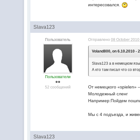
интересовался.
Slava123
Пользователь
Отправлено
08 October 2010 
Voland800, on 6.10.2010 - 
Slava123 а в немецком яз
А кто там писал что со вт
Пользователи
От немецкого «spielen» –
52 сообщений
Молодежный сленг
Например:Пойдем пошпи
Мы с 4 подъезда, и живе
Slava123