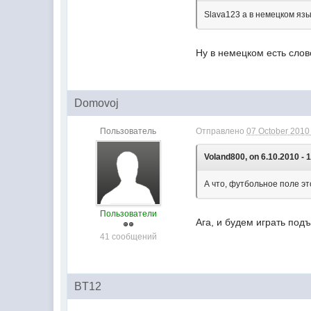
Slava123 а в немецком язы
Ну в немецком есть слово
Domovoj
Пользователь
Отправлено
07 October 2010 
Voland800, on 6.10.2010 - 
А что, футбольное поле э
Пользователи
Ага, и будем играть под
41 сообщений
BT12