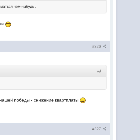
иматься чем-нибудь .
рни
#326
е нашей победы - снижение квартплаты
#327