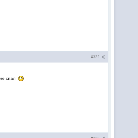
#322
 не спал!