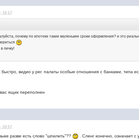
- 16:17
жалуйста, почему по ипотеке такие маленькие сроки оформления? и это реаль
 вериться
в личку!
 быстро, видио у рег. палаты особые отношения с банками, типа есл
у вас ящик переполнен
- 20:57
зыке разве есть слово "шпилить"??
. Сленг конечно, означает 