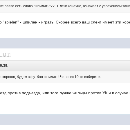
ке разве есть слово "шпилить"?? . Сленг конечно, означает с увлечением зан
 "spielen" - шпилен - играть. Скорее всего ваш сленг имеет эти ко
- 14:11
10:39:
то хорошо, будем в футбол шпилить! Человек 10 то соберется
ъезд против подъезда, или того лучше жильцы против УК и в случа