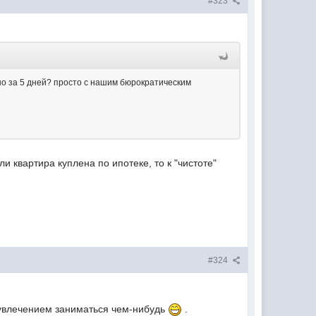
#323
но за 5 дней? просто с нашим бюрократическим
и квартира куплена по ипотеке, то к "чистоте"
#324
с увлечением заниматься чем-нибудь
.