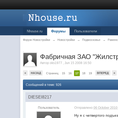
Nhouse.ru
Форумы
Пользователи
Форум Новостройки
→
Новостройки
→
Подмосковье
→
Раменс
.
Фабричная ЗАО "Жилст
Автор
oks1977
,
Jun 15 2008 16:50
«
НАЗАД
ВПЕРЕД
»
Страниц
15
16
17
18
19
Сообщений в теме: 926
DIESEl8217
Пользователь
Отправлено
06 October 2010 
Ну я с четвертого подъе