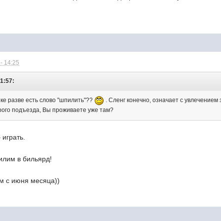
- 14:25
21:57:
ыке разве есть слово "шпилить"??
. Сленг конечно, означает с увлечением
орого подъезда, Вы проживаете уже там?
 играть.
лим в бильярд!
м с июня месяца))