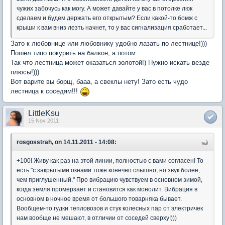
чужих забочусь как могу. А может давайте у вас в потолке люк
сделаем и будем держать его открытым? Если какой-то бомж с
крыши к вам вниз лезть начнет, то у вас сигнализация сработает...
Зато к любовнице или любовнику удобно лазать по лестнице!)))
Пошел типо покурить на балкон, а потом........
Так что лестница может оказаться золотой!) Нужно искать везде
плюсы!)))
Вот варите вы борщ, бааа, а свеклы нету! Зато есть чудо
лестница к соседям!!!
LittleKsu
15 Nov 2011
rosgosstrah, on 14.11.2011 - 14:08:
+100! Живу как раз на этой линии, полностью с вами согласен! То
есть "с закрытыми окнами тоже конечно слышно, но звук более,
чем приглушенный." Про вибрацию чувствуем в основном зимой,
когда земля промерзает и становится как монолит. Вибрация в
основном в ночное время от большого товарняка бывает.
Вообщем-то гудки тепловозов и стук колесных пар от электричек
нам вообще не мешают, в отличии от соседей сверху!)))