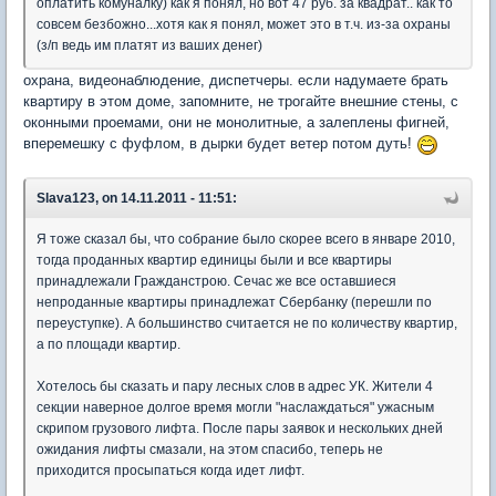
оплатить комуналку) как я понял, но вот 47 руб. за квадрат.. как то
совсем безбожно...хотя как я понял, может это в т.ч. из-за охраны
(з/п ведь им платят из ваших денег)
охрана, видеонаблюдение, диспетчеры. если надумаете брать
квартиру в этом доме, запомните, не трогайте внешние стены, с
оконными проемами, они не монолитные, а залеплены фигней,
вперемешку с фуфлом, в дырки будет ветер потом дуть!
Slava123, on 14.11.2011 - 11:51:
Я тоже сказал бы, что собрание было скорее всего в январе 2010,
тогда проданных квартир единицы были и все квартиры
принадлежали Гражданстрою. Сечас же все оставшиеся
непроданные квартиры принадлежат Сбербанку (перешли по
переуступке). А большинство считается не по количеству квартир,
а по площади квартир.
Хотелось бы сказать и пару лесных слов в адрес УК. Жители 4
секции наверное долгое время могли "наслаждаться" ужасным
скрипом грузового лифта. После пары заявок и нескольких дней
ожидания лифты смазали, на этом спасибо, теперь не
приходится просыпаться когда идет лифт.