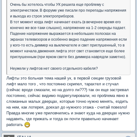
Очень бы хотелось чтобы УК решила еще проблему с
электричеством. В форуме уже писали про перепады напряжения
и выхода из строя электроприборов.
В тот момент когда лифт начинает ехать (в вечернее время его
конечно же все-таки слышно), напряжение на 1-2 секунды падает.
Падение напряжение выражается в небольших полосках на
экранах телевизоров и особенно видно падение напряжения если
у кого-то есть диммер на выключателе и свет приглушенный, то в
момент начала движения лифта этот свет становится еще более
приглушенным (при ярком свете без диммера наврядли заметно).
Неужели у лифтов нет своего отдельного кабеля?
Лифты это больная тема нашей ук, в первой секции грузовой
лифт мало того , что постоянно скрипел, тарахтел и стучал
(сейчас вроде смазали, но на долго ли???) так он еще застревал
постоянно, сейчас видимо подрегулировали, но проблема явно в
сломанных малых дверцах, которые точно нужно менять, ездить
на нем, как лотерея, доехал до нужного этажа - считай повезло!
Правда многие уже приловчились и знают куда на дверцах нужно
надавить, где прижать и тогда он почти правильно начинает
работать