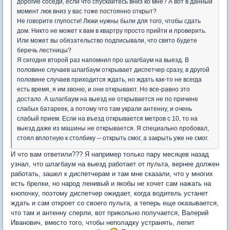
дорогие соседи, если что спускайтесь вниз ко мне? А вот в данный
момент люк вниз у вас тоже постоянно открыт?
Не говорите глупости! Люки нужны были для того, чтобы сдать
дом. Никто не может к вам в квартру просто прийти и проверить.
Или может вы обязательство подписывали, что свято будете
беречь лестницы?
Я сегодня второй раз напомнил про шлагбаум на выезд. В
половине случаев шлагбаум открывает диспетчер сразу, в другой
половине случаев приходится ждать, но ждать как-то не всегда
есть время, я им звоню, и они открывают. Но все-равно это
достало. А шлагбаум на выезд не открывается не по причине
слабых батареек, а потому что там украли антенну, и очень
слабый прием. Если на въезд открывается метров с 10, то на
выезд даже из машины не открывается. Я специально пробовал,
стоял вплотную к столбику -- открыть смог, а закрыть уже не смог.
И что вам ответили??? Я например только пару месяцев назад
узнал, что шлагбаум на выезд работает от пульта, вернее должен
работать, зашел к диспетчерам и там мне сказали, что у многих
есть брелки, но народ ленивый и якобы не хочет сам нажать на
кнопочку, поэтому диспетчер ожидает, когда водитель устанет
ждать и сам откроет со своего пульта, а теперь еще оказывается,
что там и антенну сперли, вот прикольно получается, Валерий
Иванович, вместо того, чтобы неполадку устранять, лепит