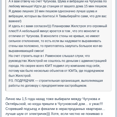
А я вам отвечу на счет Чугунова. Шума и вибрации на Чугунова по
любому меньше! Идти до станции от вашего дома 15 мин пешком.
Я думаю лишних 10 мин пешком однозначно лучше шума и
вибрации, которых вы боитесь! А Таквыбирайте сами, что для вас
важнее!)
И здесь я с вами согласен!))) Планировки Жилстроя это огромный
плюс!!! А небольшой минус кроется в том , что это монолит в
отличии от Чугунова. В монолите стены не кривые, но имеют
сильное отклонение, то есть если вы надумаете выравнивать
стены как положено, то приготовтесь закупать большое кол-во
выравнивающей смеси!
На счет строить еще в г. Раменское слышал слухи, что
руководство Жилстрой не сошлось по деньгам с администрацией
города. Но скорее всего ЮИТ подмял эту компанию под себя,
потому как было несколько объектов от ЮИТа, где подрядчиком
был Жилстрой.
P.S. ПОДРЯДЧИК — строительная организация, выполняющая
работы по договору с предприятием-застройщиком.
Лично мы 1,5 года назад тоже выбирали между Чугунова и
Октябрьской, но когда пришли в Чугуновский дом... о ужас!!!
Сгоревший подъезд и фекалии в нераспроданных квартирах...
лучше шум от электричек))) Хотя, если честно не понимаю о