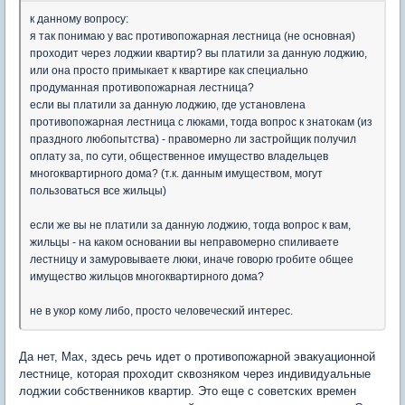
к данному вопросу:
я так понимаю у вас противопожарная лестница (не основная)
проходит через лоджии квартир? вы платили за данную лоджию,
или она просто примыкает к квартире как специально
продуманная противопожарная лестница?
если вы платили за данную лоджию, где установлена
противопожарная лестница с люками, тогда вопрос к знатокам (из
праздного любопытства) - правомерно ли застройщик получил
оплату за, по сути, общественное имущество владельцев
многоквартирного дома? (т.к. данным имуществом, могут
пользоваться все жильцы)
если же вы не платили за данную лоджию, тогда вопрос к вам,
жильцы - на каком основании вы неправомерно спиливаете
лестницу и замуровываете люки, иначе говорю гробите общее
имущество жильцов многоквартирного дома?
не в укор кому либо, просто человеческий интерес.
Да нет, Мах, здесь речь идет о противопожарной эвакуационной
лестнице, которая проходит сквозняком через индивидуальные
лоджии собственников квартир. Это еще с советских времен