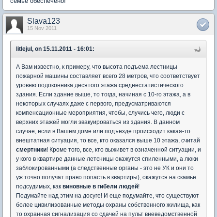
семье обеспечено!
Slava123
15 Nov 2011
litlejul, on 15.11.2011 - 16:01:
А Вам известно, к примеру, что высота подъема лестницы
пожарной машины составляет всего 28 метров, что соответствует
уровню подоконника десятого этажа среднестатистического
здания. Если здание выше, то тогда, начиная с 10-го этажа, а в
некоторых случаях даже с первого, предусматриваются
компенсационные мероприятия, чтобы, случись чего, люди с
верхних этажей могли эвакуироваться из здания. В данном
случае, если в Вашем доме или подъезде происходит какая-то
внештатная ситуация, то все, кто оказался выше 10 этажа, считай
смертники
! Кроме того, все, кто выживет в означенной ситуации, и
у кого в квартире данные летсницы окажутся спиленными, а люки
заблокированными (а следственные органы - это не УК и они то
уж точно получат право попасть в квартиры), окажутся на скамье
подсудимых, как
виновные в гибели людей
!
Подумайте над этим на досуге! И еще подумайте, что существуют
более цивилизованные методы охраны собственного жилища, как
то охранная сигнализация со сдачей на пульт вневедомственной