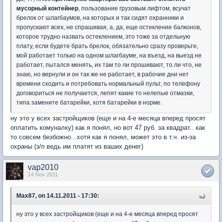
мусорный контейнер
, пользование грузовым лифтом, всучат
брелок от шлагбаумов, на которых и так сидят охранники и
пропускают всех, не спрашивая, а, да, еще остекление балконов,
которое трудно назвать остеклением, это тоже за отдельную
плату, если будете брать брелок, обязательно сразу проверьте,
мой работает только на одном шлагбауме, на въезд, на выезд не
работает, пытался менять, их там то ли прошивают, то ли что, не
знаю, но вернули и он так же не работает, в рабочие дни нет
времени сходить и потребовать нормальный пульт, по телефону
договориться не получается, лепят какие то нелепые отмазки,
типа замените батарейки, хотя батарейки в норме.
ну это у всех застройщиков (еще и на 4-е месяца вперед просят
оплатить комуналку) как я понял, но вот 47 руб. за квадрат.. как
то совсем безбожно...хотя как я понял, может это в т.ч. из-за
охраны (з/п ведь им платят из ваших денег)
vap2010
14 Nov 2011
Max87, on 14.11.2011 - 17:30:
ну это у всех застройщиков (еще и на 4-е месяца вперед просят