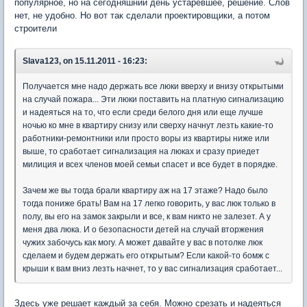
популярное, но на сегодняшний день устаревшее, решение. Слов
нет, не удобно. Но вот так сделали проектировщики, а потом
строители
Slava123, on 15.11.2011 - 16:23:
Получается мне надо держать все люки вверху и внизу открытыми
на случай пожара... Эти люки поставить на платную сигнализацию
и надеяться на то, что если среди белого дня или еще лучше
ночью ко мне в квартиру снизу или сверху начнут лезть какие-то
работники-ремонтники или просто воры из квартиры ниже или
выше, то сработает сигнализация на люках и сразу приедет
милиция и всех членов моей семьи спасет и все будет в порядке.
Зачем же вы тогда брали квартиру аж на 17 этаже? Надо было
тогда пониже брать! Вам на 17 легко говорить, у вас люк только в
полу, вы его на замок закрыли и все, к вам никто не залезет. А у
меня два люка. И о безопасности детей на случай вторжения
чужих забочусь как могу. А может давайте у вас в потолке люк
сделаем и будем держать его открытым? Если какой-то бомж с
крыши к вам вниз лезть начнет, то у вас сигнализация сработает...
Здесь уже решает каждый за себя. Можно срезать и надеяться