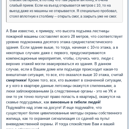
слабый прием. Если на въезд открывается метров с 10, то на
выезд даже из машины не открывается. Я специально пробовал,
стоял вплотную к столбику -- открыть смог, а закрыть уже не смог.
А Вам известно, к примеру, что высота подъема лестницы
пожарной машины составляет всего 28 метров, что соответствует
уровню подоконника десятого этажа среднестатистического
здания. Если здание выше, то тогда, начиная с 10-го этажа, а в
некоторых случаях даже с первого, предусматриваются
компенсационные мероприятия, чтобы, случись чего, люди с
верхних этажей могли эвакуироваться из здания. В данном
случае, если в Вашем доме или подъезде происходит какая-то
внештатная ситуация, то все, кто оказался выше 10 этажа, считай
смертники
! Кроме того, все, кто выживет в означенной ситуации,
и у кого в квартире данные летсницы окажутся спиленными, а
люки заблокированными (а следственные органы - это не УК и
они то уж точно получат право попасть в квартиры), окажутся на
скамье подсудимых, как
виновные в гибели людей
!
Подумайте над этим на досуге! И еще подумайте, что
существуют более цивилизованные методы охраны собственного
жилища, как то охранная сигнализация со сдачей на пульт
вневедомственной охраны. И тогда спокойствие Вам и вашей