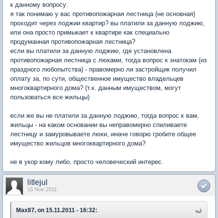
к данному вопросу:
я так понимаю у вас противопожарная лестница (не основная)
проходит через лоджии квартир? вы платили за данную лоджию,
или она просто примыкает к квартире как специально
продуманная противопожарная лестница?
если вы платили за данную лоджию, где установлена
противопожарная лестница с люками, тогда вопрос к знатокам (из
праздного любопытства) - правомерно ли застройщик получил
оплату за, по сути, общественное имущество владельцев
многоквартирного дома? (т.к. данным имуществом, могут
пользоваться все жильцы)
если же вы не платили за данную лоджию, тогда вопрос к вам,
жильцы - на каком основании вы неправомерно спиливаете
лестницу и замуровываете люки, иначе говорю гробите общее
имущество жильцов многоквартирного дома?
не в укор кому либо, просто человеческий интерес.
litlejul
15 Nov 2011
Max87, on 15.11.2011 - 16:32: