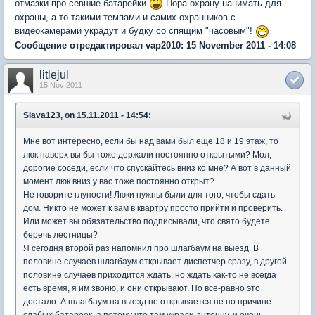
отмазки про севшие батарейки
Пора охрану нанимать для
охраны, а то такими темпами и самих охранников с
видеокамерами украдут и будку со спящим "часовым"!
Сообщение отредактировал vap2010: 15 November 2011 - 14:08
litlejul
15 Nov 2011
Slava123, on 15.11.2011 - 14:54:
Мне вот интересно, если бы над вами был еще 18 и 19 этаж, то
люк наверх вы бы тоже держали постоянно открытыми? Мол,
дорогие соседи, если что спускайтесь вниз ко мне? А вот в данный
момент люк вниз у вас тоже постоянно открыт?
Не говорите глупости! Люки нужны были для того, чтобы сдать
дом. Никто не может к вам в квартру просто прийти и проверить.
Или может вы обязательство подписывали, что свято будете
беречь лестницы?
Я сегодня второй раз напомнил про шлагбаум на выезд. В
половине случаев шлагбаум открывает диспетчер сразу, в другой
половине случаев приходится ждать, но ждать как-то не всегда
есть время, я им звоню, и они открывают. Но все-равно это
достало. А шлагбаум на выезд не открывается не по причине
слабых батареек, а потому что там украли антенну, и очень