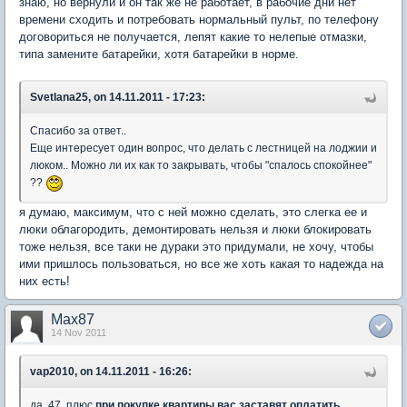
знаю, но вернули и он так же не работает, в рабочие дни нет
времени сходить и потребовать нормальный пульт, по телефону
договориться не получается, лепят какие то нелепые отмазки,
типа замените батарейки, хотя батарейки в норме.
Svetlana25, on 14.11.2011 - 17:23:
Спасибо за ответ..
Еще интересует один вопрос, что делать с лестницей на лоджии и
люком.. Можно ли их как то закрывать, чтобы "спалось спокойнее"
??
я думаю, максимум, что с ней можно сделать, это слегка ее и
люки облагородить, демонтировать нельзя и люки блокировать
тоже нельзя, все таки не дураки это придумали, не хочу, чтобы
ими пришлось пользоваться, но все же хоть какая то надежда на
них есть!
Max87
14 Nov 2011
vap2010, on 14.11.2011 - 16:26:
да, 47, плюс
при покупке квартиры вас заставят оплатить