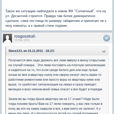
Такую же ситуацию наблюдали в новом ЖК "Солнечный", что на
ул. Десантной строится. Правда там более демократично
сделали, сама лестница по размеру габаритнее и прилегает не к
окну комнаты, а к правой стене лоджии.
rosgosstrah
15 Nov 2011
Slava123, on 15.11.2011 - 16:23:
Получается мне надо держать все люки вверху и внизу открытыми
на случай пожара... Эти люки поставить на платную сигнализацию
и надеяться на то, что если среди белого дня или еще лучше
ночью ко мне в квартиру снизу или сверху начнут лезть какие-то
работники-ремонтники или просто воры из квартиры ниже или
выше, то сработает сигнализация на люках и сразу приедет
милиция и всех членов моей семьи спасет и все будет в порядке.
Зачем же вы тогда брали квартиру аж на 17 этаже? Надо было
тогда пониже брать! Вам на 17 легко говорить, у вас люк только в
полу, вы его на замок закрыли и все, к вам никто не залезет. А у
меня два люка. И о безопасности детей на случай вторжения