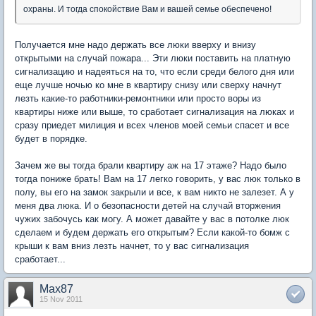
охраны. И тогда спокойствие Вам и вашей семье обеспечено!
Получается мне надо держать все люки вверху и внизу
открытыми на случай пожара... Эти люки поставить на платную
сигнализацию и надеяться на то, что если среди белого дня или
еще лучше ночью ко мне в квартиру снизу или сверху начнут
лезть какие-то работники-ремонтники или просто воры из
квартиры ниже или выше, то сработает сигнализация на люках и
сразу приедет милиция и всех членов моей семьи спасет и все
будет в порядке.
Зачем же вы тогда брали квартиру аж на 17 этаже? Надо было
тогда пониже брать! Вам на 17 легко говорить, у вас люк только в
полу, вы его на замок закрыли и все, к вам никто не залезет. А у
меня два люка. И о безопасности детей на случай вторжения
чужих забочусь как могу. А может давайте у вас в потолке люк
сделаем и будем держать его открытым? Если какой-то бомж с
крыши к вам вниз лезть начнет, то у вас сигнализация
сработает...
Max87
15 Nov 2011