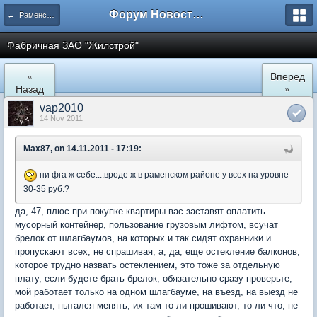
Форум Новостройки
← Раменское
Фабричная ЗАО "Жилстрой"
«
Вперед
Назад
»
vap2010
14 Nov 2011
Max87, on 14.11.2011 - 17:19:
ни фга ж себе....вроде ж в раменском районе у всех на уровне
30-35 руб.?
да, 47, плюс при покупке квартиры вас заставят оплатить
мусорный контейнер, пользование грузовым лифтом, всучат
брелок от шлагбаумов, на которых и так сидят охранники и
пропускают всех, не спрашивая, а, да, еще остекление балконов,
которое трудно назвать остеклением, это тоже за отдельную
плату, если будете брать брелок, обязательно сразу проверьте,
мой работает только на одном шлагбауме, на въезд, на выезд не
работает, пытался менять, их там то ли прошивают, то ли что, не