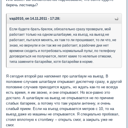
беречь лестницы?
vap2010, on 14.11.2011 - 17:28:
Если будете брать брелок, обязательно сразу проверьте, мой
работает только на одном шлагбауме, на въезд, на выезд не
работает, пытался менять, их там то ли прошивают, то ли что, не
знаю, но вернули и он так же не работает, в рабочие дни нет
времени сходить и потребовать нормальный пульт, по телефону
договориться не получается, лепят какие то нелепые отмазки,
типа замените батарейки, хотя батарейки в норме.
Я сегодня второй раз напомнил про шлагбаум на выезд. В
половине случаев шлагбаум открывает диспетчер сразу, в другой
половине случаев приходится ждать, но ждать как-то не всегда
есть время, я им звоню, и они открывают. Но все-равно это
достало. А шлагбаум на выезд не открывается не по причине
слабых батареек, а потому что там украли антенну, и очень
слабый прием. Если на въезд открывается метров с 10, то на
выезд даже из машины не открывается. Я специально пробовал,
стоял вплотную к столбику -- открыть смог, а закрыть уже не
смог.