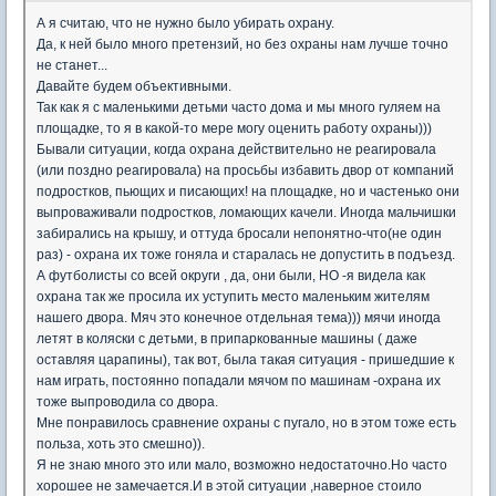
А я считаю, что не нужно было убирать охрану.
Да, к ней было много претензий, но без охраны нам лучше точно
не станет...
Давайте будем объективными.
Так как я с маленькими детьми часто дома и мы много гуляем на
площадке, то я в какой-то мере могу оценить работу охраны)))
Бывали ситуации, когда охрана действительно не реагировала
(или поздно реагировала) на просьбы избавить двор от компаний
подростков, пьющих и писающих! на площадке, но и частенько они
выпроваживали подростков, ломающих качели. Иногда мальчишки
забирались на крышу, и оттуда бросали непонятно-что(не один
раз) - охрана их тоже гоняла и старалась не допустить в подъезд.
А футболисты со всей округи , да, они были, НО -я видела как
охрана так же просила их уступить место маленьким жителям
нашего двора. Мяч это конечное отдельная тема))) мячи иногда
летят в коляски с детьми, в припаркованные машины ( даже
оставляя царапины), так вот, была такая ситуация - пришедшие к
нам играть, постоянно попадали мячом по машинам -охрана их
тоже выпроводила со двора.
Мне понравилось сравнение охраны с пугало, но в этом тоже есть
польза, хоть это смешно)).
Я не знаю много это или мало, возможно недостаточно.Но часто
хорошее не замечается.И в этой ситуации ,наверное стоило