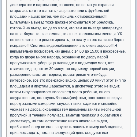
дегенератов и наркоманов, согласен, но не так уж охрана и
старалась кого то выгнать, чаще выгоняли с футбольной
площадки наших детей, чем пришлых отмороженных!!!
Шлагбаум на выезд тоже должен открываться от брелочка,
который на въезд, но дело в том, что там на выезде аппаратура
на шлагбауме то ли сломана, то ли не в полном комплекте, а УК
не шевелится его ремонтировать, но плату за его наличие берет
исправно!!! Система видеонаблюдения это очень хорошо!!! Я
внимательно посмотрел, как днем, с 14.00 до 15.00 в воскресенье,
когда во дворе много народа, охранники по двору парой
прогуливаются, уборщица площадки в подъездах моет, все
отлично видно, потом 30 минут по подъезду первой секции,
размеренно шмыгает ворюга, высматривая что-нибудь
интересное, все это прекрасно видно, целых 30 минут этот тип по
площадкам и лифтам шарахается, а диспетчер этого не видит,
потом типу понравился велосипед моего ребенка, он его
аккуратненько, пользуясь благами(лифтом), постоянно позируя
перед разными камерами, спускает вниз, садится и спокойно
уезжает из двора, охранники тем временем заняты неспешной
прогулкой, в течении получаса, заметив пропажу, я обратился к
диспетчеру, но там, естественно никто ничего не видел,
прибывший опер не смог запустить запись с камер наблюдения,
пришлось ждать, пока на следующий день съедутся все