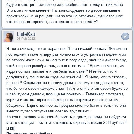
будке и смотрят телевизор или вообще спят, толку от них мало.
Это мое личное мнение! На происходящее во дворе внимание
практически не обращали, ни за что не отвечали, единственное
что теперь интересует, на сколько снизят оплату?
LittleKsu
03 Feb 2012
Я тоже считаю, что от охраны не было никакой пользы! Живем на
последнем этаже и пару раз ночью кто-то устраивал галдеж и ор
во втором часу ночи на балконе в подъезде, звонили диспетчеру,
чтобы охрана разобралась, а она ответила : "Времени много, им
надо поспать, выйдете и разберитесь сами!" И ничего, что я
девушка и у меня дома грудной ребенок!!! Я была, мягко сказать,
в шоке!!! Оказывается я плачу деньги какому-то дяденьке за то,
что бы он в своей каморке спал!!! А что они в этой своей будке со
шлагбаумом делали, вообще не понятно... Телевизор смотрели,
курили и матом через весь двор с электриком и сантехником
общались! Единственное их предназначение было в том, что они
вместо пугало отпугивали совсем трусливых...
Конечно, охрану хотелось бы иметь в доме, но вряд ли найдется
кто-то стоящий... Кстати, стоимость охраны в месяц 2,38 руб на 1
м кв)
Прикрепленные файлы