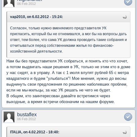
06 Feb 2012
vap2010, on 6.02.2012 - 15:24:
Согласен, только нужно вменяемого представителя УК
пригласить, который бы не отнекивался, а мог бы на вопросы дать
ответ, тем более, что сама УК должна проводить такие собрания и
отчитываться перед собственниками жилья по финансово-
хозяйственной деятельности.
Нам бы без представителя УК собраться, и понять кто что хочет,
а потом выдвигать наши решения в УК, только не этим кто в доме
у нас сидят, а в управу. А так с 1 июля влупят рублей 65 с метра
квадратного и будем "улыбаться"! Мое мнения, нужно до весны
выднинуть свои предложения по решению наболевших проблем,
если не мы-жильцы, за нас УК решать не чего не будет.
В общем, кто заинтересован давайте встретимся через
выходные, а время встречи обозначим на нашем форуме.
bustaflex
06 Feb 2012
ITALIA, on 4.02.2012 - 18:40: