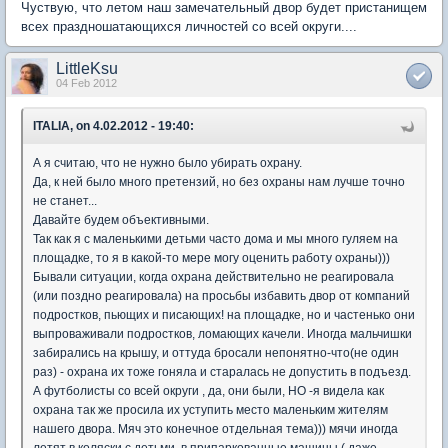
Чуствую, что летом наш замечательный двор будет пристанищем
всех праздношатающихся личностей со всей округи....
LittleKsu
04 Feb 2012
ITALIA, on 4.02.2012 - 19:40:
А я считаю, что не нужно было убирать охрану.
Да, к ней было много претензий, но без охраны нам лучше точно
не станет...
Давайте будем объективными.
Так как я с маленькими детьми часто дома и мы много гуляем на
площадке, то я в какой-то мере могу оценить работу охраны)))
Бывали ситуации, когда охрана действительно не реагировала
(или поздно реагировала) на просьбы избавить двор от компаний
подростков, пьющих и писающих! на площадке, но и частенько они
выпроваживали подростков, ломающих качели. Иногда мальчишки
забирались на крышу, и оттуда бросали непонятно-что(не один
раз) - охрана их тоже гоняла и старалась не допустить в подъезд.
А футболисты со всей округи , да, они были, НО -я видела как
охрана так же просила их уступить место маленьким жителям
нашего двора. Мяч это конечное отдельная тема))) мячи иногда