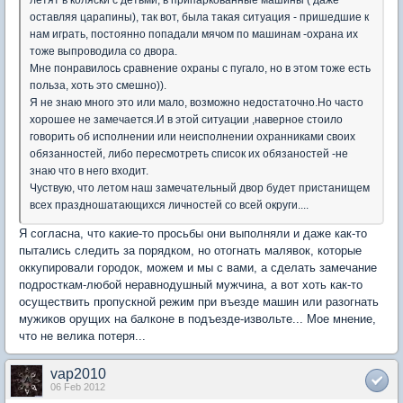
летят в коляски с детьми, в припаркованные машины ( даже
оставляя царапины), так вот, была такая ситуация - пришедшие к
нам играть, постоянно попадали мячом по машинам -охрана их
тоже выпроводила со двора.
Мне понравилось сравнение охраны с пугало, но в этом тоже есть
польза, хоть это смешно)).
Я не знаю много это или мало, возможно недостаточно.Но часто
хорошее не замечается.И в этой ситуации ,наверное стоило
говорить об исполнении или неисполнении охранниками своих
обязанностей, либо пересмотреть список их обязаностей -не
знаю что в него входит.
Чуствую, что летом наш замечательный двор будет пристанищем
всех праздношатающихся личностей со всей округи....
Я согласна, что какие-то просьбы они выполняли и даже как-то
пытались следить за порядком, но отогнать малявок, которые
оккупировали городок, можем и мы с вами, а сделать замечание
подросткам-любой неравнодушный мужчина, а вот хоть как-то
осуществить пропускной режим при въезде машин или разогнать
мужиков орущих на балконе в подъезде-извольте... Мое мнение,
что не велика потеря...
vap2010
06 Feb 2012