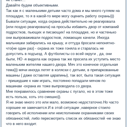
Давайте будем объективными.
Так как я с маленькими детьми часто дома и мы много гуляем на
площадке, то я в какой-то мере могу оценить работу охраны)))
Бывали ситуации, когда охрана действительно не реагировала
(или поздно реагировала) на просьбы избавить двор от компаний
подростков, пьющих и писающих! на площадке, но и частенько
они выпроваживали подростков, ломающих качели. Иногда
мальчишки забирались на крышу, и оттуда бросали непонятно-
что(не один раз) - охрана их тоже гоняла и старалась не
допустить в подъезд. А футболисты со всей округи , да, они
были, НО -я видела как охрана так же просила их уступить место
маленьким жителям нашего двора. Мяч это конечное отдельная
тема))) мячи иногда летят в коляски с детьми, в припаркованные
машины ( даже оставляя царапины), так вот, была такая ситуация
- пришедшие к нам играть, постоянно попадали мячом по
машинам -охрана их тоже выпроводила со двора.
Мне понравилось сравнение охраны с пугало, но в этом тоже
есть польза, хоть это смешно)).
Я не знаю много это или мало, возможно недостаточно.Но часто
хорошее не замечается.И в этой ситуации ,наверное стоило
говорить об исполнении или неисполнении охранниками своих
обязанностей, либо пересмотреть список их обязаностей -не знаю
что в него входит.