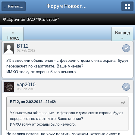
Форум Новостройки
← Раменское
Фабричная ЗАО "Жилстрой"
«
Вперед
Назад
»
BT12
02 Feb 2012
УК вывесили объявление - с февраля с дома снята охрана, будет
перерасчет по квартплате. Ваше мнение?
ИМХО толку от охраны было немного.
vap2010
03 Feb 2012
BT12, on 2.02.2012 - 21:42:
УК вывесили объявление - с февраля с дома снята охрана, будет
перерасчет по квартплате. Ваше мнение?
ИМХО толку от охраны было немного.
Не велика потеря, не хочу платить мужикам, которые сидят в