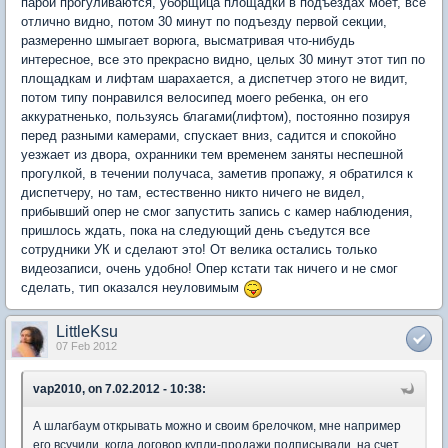
парой прогуливаются, уборщица площадки в подъездах моет, все
отлично видно, потом 30 минут по подъезду первой секции,
размеренно шмыгает ворюга, высматривая что-нибудь
интересное, все это прекрасно видно, целых 30 минут этот тип по
площадкам и лифтам шарахается, а диспетчер этого не видит,
потом типу понравился велосипед моего ребенка, он его
аккуратненько, пользуясь благами(лифтом), постоянно позируя
перед разными камерами, спускает вниз, садится и спокойно
уезжает из двора, охранники тем временем заняты неспешной
прогулкой, в течении получаса, заметив пропажу, я обратился к
диспетчеру, но там, естественно никто ничего не видел,
прибывший опер не смог запустить запись с камер наблюдения,
пришлось ждать, пока на следующий день съедутся все
сотрудники УК и сделают это! От велика остались только
видеозаписи, очень удобно! Опер кстати так ничего и не смог
сделать, тип оказался неуловимым
LittleKsu
07 Feb 2012
vap2010, on 7.02.2012 - 10:38:
А шлагбаум открывать можно и своим брелочком, мне например
его всучили, когда договор купли-продажи подписывали, на счет