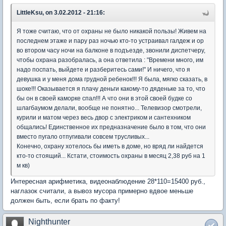
LittleKsu, on 3.02.2012 - 21:16:
Я тоже считаю, что от охраны не было никакой пользы! Живем на
последнем этаже и пару раз ночью кто-то устраивал галдеж и ор
во втором часу ночи на балконе в подъезде, звонили диспетчеру,
чтобы охрана разобралась, а она ответила : "Времени много, им
надо поспать, выйдете и разберитесь сами!" И ничего, что я
девушка и у меня дома грудной ребенок!!! Я была, мягко сказать, в
шоке!!! Оказывается я плачу деньги какому-то дяденьке за то, что
бы он в своей каморке спал!!! А что они в этой своей будке со
шлагбаумом делали, вообще не понятно... Телевизор смотрели,
курили и матом через весь двор с электриком и сантехником
общались! Единственное их предназначение было в том, что они
вместо пугало отпугивали совсем трусливых...
Конечно, охрану хотелось бы иметь в доме, но вряд ли найдется
кто-то стоящий... Кстати, стоимость охраны в месяц 2,38 руб на 1
м кв)
Интересная арифметика, видеонаблюдение 28*110=15400 руб.,
наглазок считали, а вывоз мусора примерно вдвое меньше
должен быть, если брать по факту!
Nighthunter