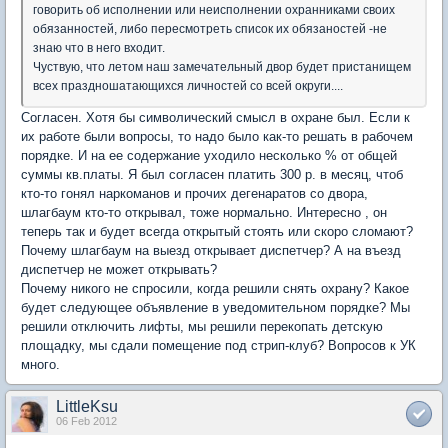
говорить об исполнении или неисполнении охранниками своих
обязанностей, либо пересмотреть список их обязаностей -не
знаю что в него входит.
Чуствую, что летом наш замечательный двор будет пристанищем
всех праздношатающихся личностей со всей округи....
Согласен. Хотя бы символический смысл в охране был. Если к
их работе были вопросы, то надо было как-то решать в рабочем
порядке. И на ее содержание уходило несколько % от общей
суммы кв.платы. Я был согласен платить 300 р. в месяц, чтоб
кто-то гонял наркоманов и прочих дегенаратов со двора,
шлагбаум кто-то открывал, тоже нормально. Интересно , он
теперь так и будет всегда открытый стоять или скоро сломают?
Почему шлагбаум на выезд открывает диспетчер? А на въезд
диспетчер не может открывать?
Почему никого не спросили, когда решили снять охрану? Какое
будет следующее объявление в уведомительном порядке? Мы
решили отключить лифты, мы решили перекопать детскую
площадку, мы сдали помещение под стрип-клуб? Вопросов к УК
много.
LittleKsu
06 Feb 2012