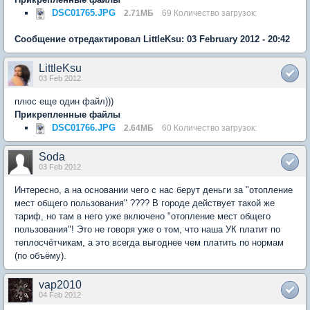
DSC01765.JPG
2.71МБ
69 Количество загрузок:
Сообщение отредактировал LittleKsu: 03 February 2012 - 20:42
LittleKsu
03 Feb 2012
плюс еще один файл)))
Прикрепленные файлы
DSC01766.JPG
2.64МБ
60 Количество загрузок:
Soda
03 Feb 2012
Интересно, а на основании чего с нас берут деньги за "отопление
мест общего пользования" ???? В городе действует такой же
тариф, но там в него уже включено "отопление мест общего
пользования"! Это не говоря уже о том, что наша УК платит по
теплосчётчикам, а это всегда выгоднее чем платить по нормам
(по объёму).
vap2010
04 Feb 2012