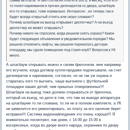
суммы кв.платы. Я был согласен платить 300 р. в месяц, чтоб кто-
то гонял наркоманов и прочих дегенаратов со двора, шлагбаум
кто-то открывал, тоже нормально. Интересно , он теперь так и
будет всегда открытый стоять или скоро сломают?
Почему шлагбаум на выезд открывает диспетчер? А на въезд
диспетчер не может открывать?
Почему никого не спросили, когда решили снять охрану? Какое
будет следующее объявление в уведомительном порядке? Мы
решили отключить лифты, мы решили перекопать детскую
площадку, мы сдали помещение под стрип-клуб? Вопросов к УК
много.
А шлагбаум открывать можно и своим брелочком, мне например
его всучили, когда договор купли-продажи подписывали, на счет
дегенератов и наркоманов, согласен, но не так уж охрана и
старалась кого то выгнать, чаще выгоняли с футбольной
площадки наших детей, чем пришлых отмороженных!!!
Шлагбаум на выезд тоже должен открываться от брелочка,
который на въезд, но дело в том, что там на выезде аппаратура
на шлагбауме то ли сломана, то ли не в полном комплекте, а УК
не шевелится его ремонтировать, но плату за его наличие берет
исправно!!! Система видеонаблюдения это очень хорошо!!! Я
внимательно посмотрел, как днем, с 14.00 до 15.00 в
воскресенье, когда во дворе много народа, охранники по двору