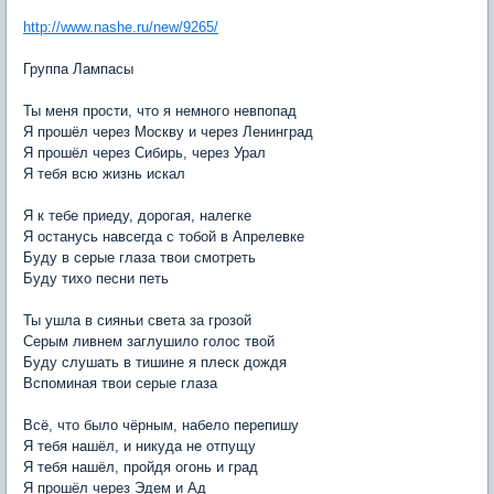
http://www.nashe.ru/new/9265/
Группа Лампасы
Ты меня прости, что я немного невпопад
Я прошёл через Москву и через Ленинград
Я прошёл через Сибирь, через Урал
Я тебя всю жизнь искал
Я к тебе приеду, дорогая, налегке
Я останусь навсегда с тобой в Апрелевке
Буду в серые глаза твои смотреть
Буду тихо песни петь
Ты ушла в сияньи света за грозой
Серым ливнем заглушило голос твой
Буду слушать в тишине я плеск дождя
Вспоминая твои серые глаза
Всё, что было чёрным, набело перепишу
Я тебя нашёл, и никуда не отпущу
Я тебя нашёл, пройдя огонь и град
Я прошёл через Эдем и Ад