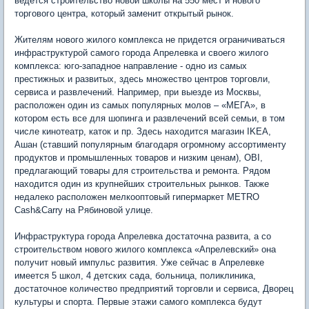
ведется строительство новой школы на 550 мест и нового
торгового центра, который заменит открытый рынок.
Жителям нового жилого комплекса не придется ограничиваться
инфраструктурой самого города Апрелевка и своего жилого
комплекса: юго-западное направление - одно из самых
престижных и развитых, здесь множество центров торговли,
сервиса и развлечений. Например, при выезде из Москвы,
расположен один из самых популярных молов – «МЕГА», в
котором есть все для шопинга и развлечений всей семьи, в том
числе кинотеатр, каток и пр. Здесь находится магазин IKEA,
Ашан (ставший популярным благодаря огромному ассортименту
продуктов и промышленных товаров и низким ценам), OBI,
предлагающий товары для строительства и ремонта. Рядом
находится один из крупнейших строительных рынков. Также
недалеко расположен мелкооптовый гипермаркет METRO
Cash&Carry на Рябиновой улице.
Инфраструктура города Апрелевка достаточна развита, а со
строительством нового жилого комплекса «Апрелевский» она
получит новый импульс развития. Уже сейчас в Апрелевке
имеется 5 школ, 4 детских сада, больница, поликлиника,
достаточное количество предприятий торговли и сервиса, Дворец
культуры и спорта. Первые этажи самого комплекса будут