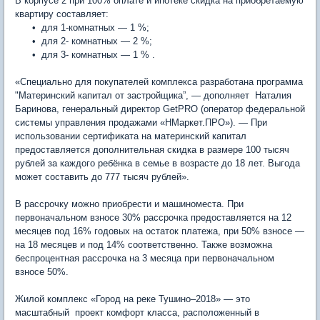
В корпусе 2 при 100% оплате и ипотеке скидка на приобретаемую
квартиру составляет:
• для 1-комнатных — 1 %;
• для 2- комнатных — 2 %;
• для 3- комнатных — 1 % .
«Специально для покупателей комплекса разработана программа
"Материнский капитал от застройщика”, — дополняет Наталия
Баринова, генеральный директор GetPRO (оператор федеральной
системы управления продажами «НМаркет.ПРО»). — При
использовании сертификата на материнский капитал
предоставляется дополнительная скидка в размере 100 тысяч
рублей за каждого ребёнка в семье в возрасте до 18 лет. Выгода
может составить до 777 тысяч рублей».
В рассрочку можно приобрести и машиноместа. При
первоначальном взносе 30% рассрочка предоставляется на 12
месяцев под 16% годовых на остаток платежа, при 50% взносе —
на 18 месяцев и под 14% соответственно. Также возможна
беспроцентная рассрочка на 3 месяца при первоначальном
взносе 50%.
Жилой комплекс «Город на реке Тушино–2018» — это
масштабный проект комфорт класса, расположенный в