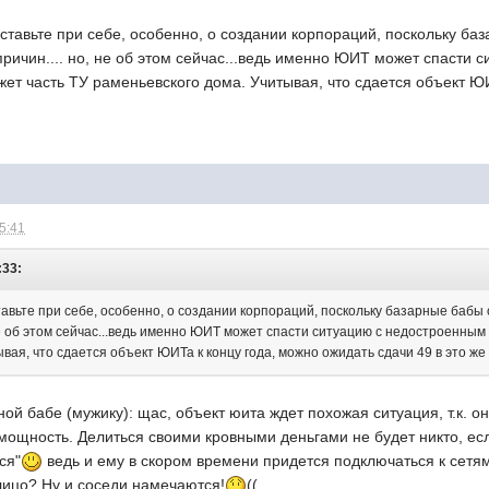
тавьте при себе, особенно, о создании корпораций, поскольку баз
 причин.... но, не об этом сейчас...ведь именно ЮИТ может спасти
яжет часть ТУ раменьевского дома. Учитывая, что сдается объект ЮИ
15:41
:33:
вьте при себе, особенно, о создании корпораций, поскольку базарные бабы об
не об этом сейчас...ведь именно ЮИТ может спасти ситуацию с недостроенным 
вая, что сдается объект ЮИТа к концу года, можно ожидать сдачи 49 в это же
ой бабе (мужику): щас, объект юита ждет похожая ситуация, т.к. о
мощность. Делиться своими кровными деньгами не будет никто, ес
ся"
ведь и ему в скором времени придется подключаться к сетя
лицо? Ну и соседи намечаются!
((