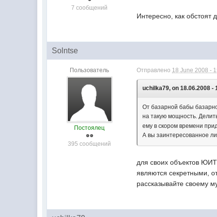
7 сообщений
Интересно, как обстоят 
Solntse
Пользователь
Отправлено
18 June 2008 - 
uchilka79, on 18.06.2008 - 
От базарной бабы базарной
на такую мощность. Делить
ему в скором времени прид
Постоялец
А вы заинтересованное ли
395 сообщений
для своих объектов ЮИТ
являются секретными, от
рассказывайте своему му