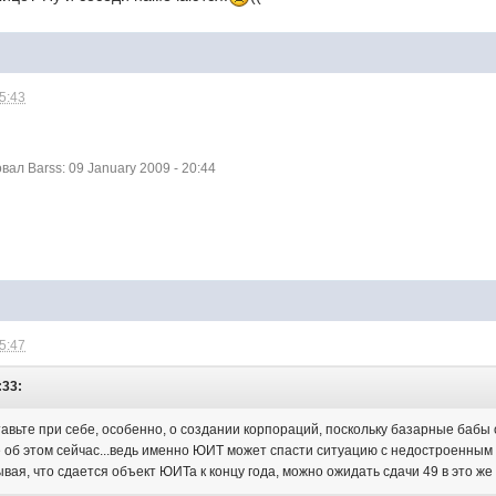
15:43
л Barss: 09 January 2009 - 20:44
15:47
:33:
вьте при себе, особенно, о создании корпораций, поскольку базарные бабы об
не об этом сейчас...ведь именно ЮИТ может спасти ситуацию с недостроенным 
вая, что сдается объект ЮИТа к концу года, можно ожидать сдачи 49 в это же