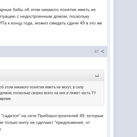
арные бабы об этом никакого понятия иметь не
 ситуацию с недостроенным домом, поскольку
Та к концу года, можно ожидать сдачи 49 в это же
#7
 этом никакого понятия иметь не могут, в силу
домом, поскольку скорее всего на них и ляжет часть ТУ
 время.
н "садится" на сети Приборостроителей 49, которые
ли только юиту не сделают "предложения, от
м.