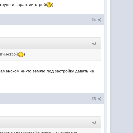
групп и Гарантии-строй
)
#4
нтии-строй
)
аменском никто землю под застройку давать не
#5