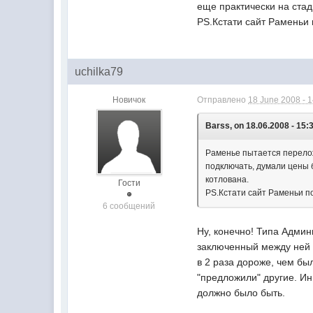
еще практически на стад
PS.Кстати сайт Раменьи
uchilka79
Новичок
Отправлено
18 June 2008 - 
Barss, on 18.06.2008 - 15:
Раменье пытается перелож
подключать, думали цены 
котлована.
Гости
PS.Кстати сайт Раменьи п
6 сообщений
Ну, конечно! Типа Админ
заключенный между ней 
в 2 раза дороже, чем бы
"предложили" другие. Ин
должно было быть.