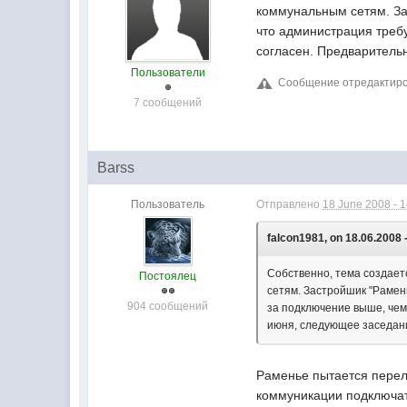
коммунальным сетям. За
что администрация требу
согласен. Предваритель
Пользователи
Сообщение отредактирова
7 сообщений
Barss
Пользователь
Отправлено
18 June 2008 - 
falcon1981, on 18.06.2008 
Собственно, тема создает
Постоялец
сетям. Застройшик "Рамен
904 сообщений
за подключение выше, чем
июня, следующее заседани
Раменье пытается перело
коммуникации подключат