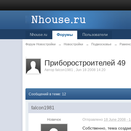
Nhouse.ru
Форумы
Пользователи
Форум Новостройки
→
Новостройки
→
Подмосковье
→
Раменс
.
Приборостроителей 49
Автор
falcon1981
,
Jun 18 2008 14:20
Сообщений в теме: 12
falcon1981
Новичок
Отправлено
18 June 2008 - 
Собственно, тема создае