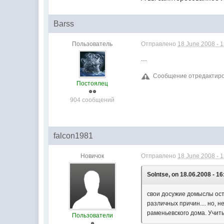
Barss
Пользователь
Отправлено
18 June 2008 - 
...
Сообщение отредактирова
Постоялец
904 сообщений
falcon1981
Новичок
Отправлено
18 June 2008 - 
Solntse, on 18.06.2008 - 16
свои досужие домыслы оста
различных причин.... но, 
раменьевского дома. Учиты
Пользователи