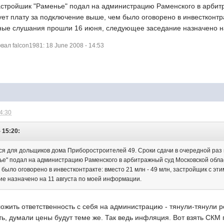
стройшик "Раменье" подал на администрацию Раменского в арбитра
ет плату за подключение выше, чем было оговорено в инвестконтра
ные слушания прошли 16 июня, следующее заседание назначено н
л falcon1981: 18 June 2008 - 14:53
14:30
- 15:20:
ся для дольщиков дома Приборостроителей 49. Сроки сдачи в очередной раз 
ье" подал на администрацию Раменского в арбитражный суд Московской облас
 было оговорено в инвестконтракте: вместо 21 млн - 49 млн, застройщик с э
е назначено на 11 августа по моей информации.
жить ответственность с себя на администрацию - тянули-тянули р
ь, думали цены будут теме же. Так ведь инфляция. Вот взять СКМ 