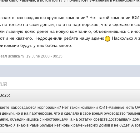
начала было Раменье, а потом ЮИТ? И почему ЮИТу-Раменью в Раменском никто
е знаете, как создаются крупные компании? Нет такой компании 
 не только на свои деньги, но и на партнерские, что и сделало в с
ели львиную долю денег на новую компанию, объединившись с инос
 вот и не хватило. Недооценили ребята нашу адм-ю
Насколько я 
юитовские будут. у них бабла много.
л uchilka79: 19 June 2008 - 09:15
15:33
16:25:
знаете, как создаются корпорации? Нет такой компании ЮИТ-Раменье, есть 
и деньги, но и на партнерские, что и сделало в свое время руководство "раме
нию, объединившись с иностранцами, а на остатки средств достраивали дома.
колько я знаю в Раме больше нет новых раменьевских домов и не будет. А вот 