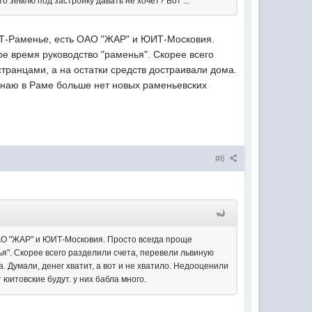
 землю под застройку давать не хочет? Вот ...
ЮИТ-Раменье, есть ОАО "ЖАР" и ЮИТ-Московия.
вое время руководство "раменья". Скорее всего
транцами, а на остатки средств достраивали дома.
знаю в Раме больше нет новых раменьевских
#6
ОАО "ЖАР" и ЮИТ-Московия. Просто всегда проще
нья". Скорее всего разделили счета, перевели львиную
 Думали, денег хватит, а вот и не хватило. Недооценили
юитовские будут. у них бабла много.