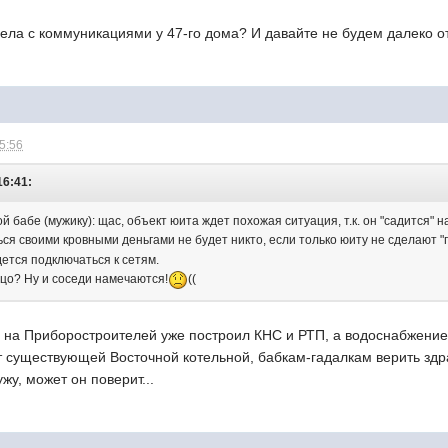
дела с коммуникациями у 47-го дома? И давайте не будем далеко от
15:56
16:41:
 бабе (мужику): щас, объект юита ждет похожая ситуация, т.к. он "садится"
ся своими кровными деньгами не будет никто, если только юиту не сделают "
ется подключаться к сетям.
цо? Ну и соседи намечаются!
((
 на Приборостроителей уже построил КНС и РТП, а водоснабжение 
 существующей Восточной котельной, бабкам-гадалкам верить здрав
жу, может он поверит...