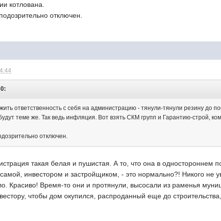
ии котлована.
 подозрительно отключен.
14:44
30:
ить ответственность с себя на администрацию - тянули-тянули резину до по
будут теме же. Так ведь инфляция. Вот взять СКМ групп и Гарантию-строй, к
одозрительно отключен.
истрация такая белая и пушистая. А то, что она в одностороннем 
самой, инвестором и застройщиком, - это нормально?! Никого не 
ло. Красиво! Время-то они и протянули, высосали из раменья муни
вестору, чтобы дом окупился, распроданный еще до строительства,