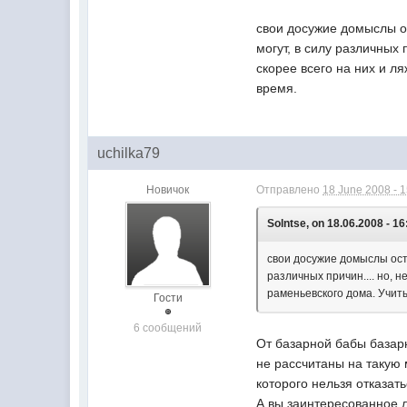
свои досужие домыслы ос
могут, в силу различных
скорее всего на них и л
время.
uchilka79
Новичок
Отправлено
18 June 2008 - 
Solntse, on 18.06.2008 - 16
свои досужие домыслы оста
различных причин.... но, 
раменьевского дома. Учиты
Гости
6 сообщений
От базарной бабы базарн
не рассчитаны на такую 
которого нельзя отказать
А вы заинтересованное 