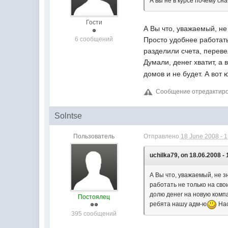
А вы не в курсе почему с
Гости
А Вы что, уважаемый, н
6 сообщений
Просто удобнее работать
разделили счета, перев
Думали, денег хватит, а
домов и не будет. А вот 
Сообщение отредактирова
Solntse
Пользователь
Отправлено
18 June 2008 - 
uchilka79, on 18.06.2008 - 
А Вы что, уважаемый, не 
работать не только на сво
долю денег на новую компа
Постоялец
ребята нашу адм-ю
Нас
395 сообщений