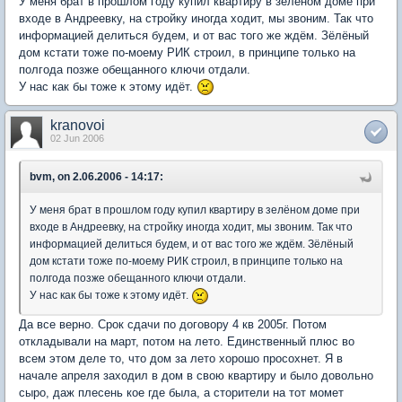
У меня брат в прошлом году купил квартиру в зелёном доме при
входе в Андреевку, на стройку иногда ходит, мы звоним. Так что
информацией делиться будем, и от вас того же ждём. Зёлёный
дом кстати тоже по-моему РИК строил, в принципе только на
полгода позже обещанного ключи отдали.
У нас как бы тоже к этому идёт.
kranovoi
02 Jun 2006
bvm, on 2.06.2006 - 14:17:
У меня брат в прошлом году купил квартиру в зелёном доме при
входе в Андреевку, на стройку иногда ходит, мы звоним. Так что
информацией делиться будем, и от вас того же ждём. Зёлёный
дом кстати тоже по-моему РИК строил, в принципе только на
полгода позже обещанного ключи отдали.
У нас как бы тоже к этому идёт.
Да все верно. Срок сдачи по договору 4 кв 2005г. Потом
откладывали на март, потом на лето. Единственный плюс во
всем этом деле то, что дом за лето хорошо просохнет. Я в
начале апреля заходил в дом в свою квартиру и было довольно
сыро, даж плесень кое где была, а сторители на тот момет