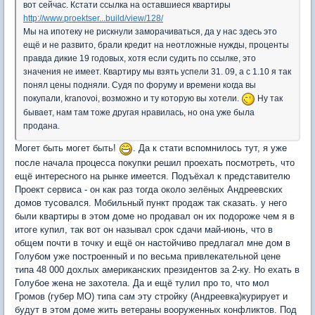
вот сейчас. Кстати ссылка на оставшиеся квартиры
http://www.proektser...build/view/128/
Мы на ипотеку не рискнули заморачиваться, да у нас здесь это
ещё и не развито, брали кредит на неотложные нужды, проценты
правда дикие 19 годовых, хотя если судить по ссылке, это
значения не имеет. Квартиру мы взять успели 31. 09, а с 1.10 я так
понял цены подняли. Судя по форуму и времени когда вы
покупали, kranovoi, возможно и ту которую вы хотели.
Ну так
бывает, нам там тоже другая нравилась, но она уже была
продана.
Могет быть могет быть!
. Да к стати вспомнилось тут, я уже
после начала процесса покупки решил проехать посмотреть, что
ещё интересного на рынке имеется. Подъёхал к представителю
Проект сервиса - он как раз тогда около зелёных Андреевских
домов тусовался. Мобильный пункт продаж так сказать. у него
были квартиры в этом доме но продавал он их подороже чем я в
итоге купил, так вот он называл срок сдачи май-июнь, что в
общем почти в точку и ещё он настойчиво предлагал мне дом в
Голубом уже построенный и по весьма привлекательной цене
типа 48 000 дохлых американских президентов за 2-ку. Но ехать в
Голубое жена не захотела. Да и ещё тулил про то, что мол
Громов (губер МО) типа сам эту стройку (Андреевка)курирует и
будут в этом доме жить ветераны вооруженных конфликтов. Под