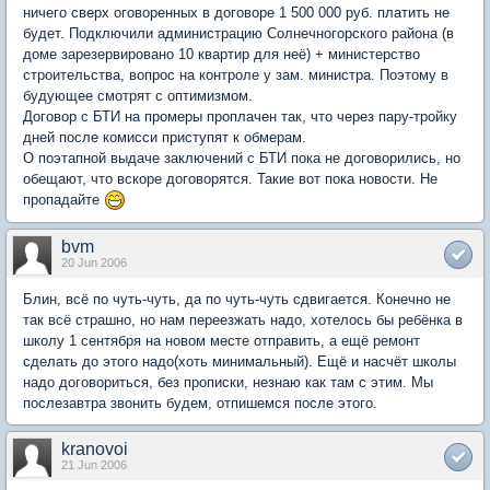
ничего сверх оговоренных в договоре 1 500 000 руб. платить не
будет. Подключили администрацию Солнечногорского района (в
доме зарезервировано 10 квартир для неё) + министерство
строительства, вопрос на контроле у зам. министра. Поэтому в
будующее смотрят с оптимизмом.
Договор с БТИ на промеры проплачен так, что через пару-тройку
дней после комисси приступят к обмерам.
О поэтапной выдаче заключений с БТИ пока не договорились, но
обещают, что вскоре договорятся. Такие вот пока новости. Не
пропадайте
bvm
20 Jun 2006
Блин, всё по чуть-чуть, да по чуть-чуть сдвигается. Конечно не
так всё страшно, но нам переезжать надо, хотелось бы ребёнка в
школу 1 сентября на новом месте отправить, а ещё ремонт
сделать до этого надо(хоть минимальный). Ещё и насчёт школы
надо договориться, без прописки, незнаю как там с этим. Мы
послезавтра звонить будем, отпишемся после этого.
kranovoi
21 Jun 2006