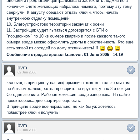
Звонили и предлагали централизовано застеклить лоджии но в
конечном счете желающих набралось немного, поэтому эту тему
свернули. К августу обещают отдать ключи, чтобы начать
внутреннюю отделку помещений.
10. Благоустройстово территории закончат к осени
11. Застройщик будет пытаться договорится с БТИ о
"порционном" по 10 кв обмере квартир и после каждого такого
обмера вроде можно оформлять док-ты в собственность. Кто ещё
есть живой из соседей по дому откликнитесь!!!!
Сообщение отредактировал kranovoi: 01 June 2006 - 14:19
bvm
02 Jun 2006
kranovoi, в принципе у нас информация такая же, только мы там
не бываем-далеко, хотел проверить не врут ли, у нас 3-я секция.
Сегодня звонили. Рабочая комиссия вроде завершена. На сайте
проектсервиса две квартиры ещё есть.
В принципе вроде всё нормально, но как бы уж хотелось
побыстрее ключи получить!
bvm
02 Jun 2006