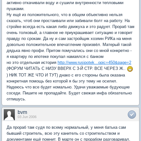
активно откачивали воду и сушили внутренности тепловыми
пушками.
Ну ещё из положительного, что в общем объективно нельзя
сказать, чтоб они простаивали или забивали болт на работу. На
стройке всегда есть какая либо движуха и это радует. Прораб там
очень толковый, а главное не приукрашивает ситуацию и говорит
правду по срокам. Да ну и сам застройщик хозяин РИКа на меня
довольно положительное впечатление произвёл. Матерый такой
дядька явно профи. Притом помучались они со мной конкретно -
я квартиру по ипотеке покупал намаялся с банком
но это отдельная история
http://www.rusipotek...opic=450&page=2
(ФОРУМ ЧИТАТЬ С НИЗУ ВВЕРХ С 3-Й СТР. ВСЕ ЧЕРЕЗ Ж..
) НИК ТОТ ЖЕ ЧТО И ТУТ) днако с его стороны была оказана
конкретная помощь без которой я бы эту тему не осилил.
Надеюсь что все будет номально. Удачи уважаемые будующие
соседи. Пишите не пропадайте. Будет свежая инфа обязательно
отпишусь.
bvm
03 Jun 2006
Да прораб там судя по всему нормальный, у меня батька сам
бывший строитель, всю эту канитель со строительством и
документами ещё помнит. В марте он с прорабом разговаривал,