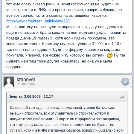
тот ему сразу сказал раньше июня госкомиссии не будет - не
успеют, хотя и в РИКе и в проект сервисе, говорили буквально
вот-вот сейчас. Кстати ссылка на оставшиеся квартиры
http://www.proektser...build/view/128/
Мы на ипотеку не рискнули заморачиваться, да у нас здесь это
ещё и не развито, брали кредит на неотложные нужды, проценты
правда дикие 19 годовых, хотя если судить по ссылке, это
значения не имеет. Квартиру мы взять успели 31. 09, а с 1.10 я
так понял цены подняли. Судя по форуму и времени когда вы
покупали, kranovoi, возможно и ту которую вы хотели.
Ну так
бывает, нам там тоже другая нравилась, но она уже была
продана.
kranovoi
05 Jun 2006
bvm, on 3.06.2006 - 12:17:
Да прораб там судя по всему нормальный, у меня батька сам
бывший строитель, всю эту канитель со строительством и
документами ещё помнит. В марте он с прорабом разговаривал,
тот ему сразу сказал раньше июня госкомиссии не будет - не
успеют, хотя и в РИКе и в проект сервисе, говорили буквально вот-