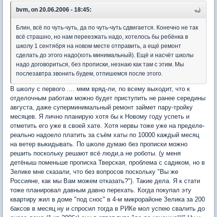
bvm, on 20.06.2006 - 18:45:
Блин, всё по чуть-чуть, да по чуть-чуть сдвигается. Конечно не так
всё страшно, но нам переезжать надо, хотелось бы ребёнка в
школу 1 сентября на новом месте отправить, а ещё ремонт
сделать до этого надо(хоть минимальный). Ещё и насчёт школы
надо договориться, без прописки, незнаю как там с этим. Мы
послезавтра звонить будем, отпишемся после этого.
В школу с первого .... ммм вряд-ли, по всему выходит, что к
отделочным работам можно будет приступить не ранее середины
августа, даже суперминимальный ремонт займет пару-тройку
месяцев. Я лично планирую хотя бы к Новому году успеть и
отметить его уже в своей хате. Хотя нервы тоже уже на пределе-
реально надоело платить за съём хаты по 10000 каждый месяц
на ветер выкидывать. По школе думаю без прописки можно
решить поскольку решают всё люди,а не роботы. (у меня
детёныш поменьше прописка Тверская, проблема с садиком, но в
Зелике мне сказали, что без вопросов поскольку "Вы же
Россияне, как мы Вам можем отказать?"). Такие дела. Я к стати
тоже планировал давным давно перехать. Когда покупал эту
квартиру жил в доме "под снос" в 4-м микрорайоне Зелика за 200
баксов в месяц ну и спросил тогда в РИКе мол успею свалить до