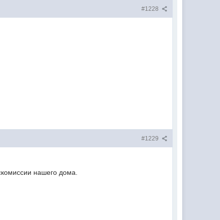
#1228
#1229
скомиссии нашего дома.