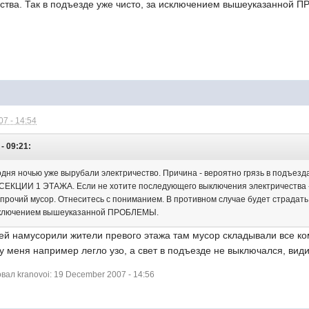
ства. Так в подъезде уже чисто, за исключением вышеуказанной
7 - 14:54
- 09:21:
одня ночью уже вырубали электричество. Причина - вероятно грязь в подъезд
ЦИИ 1 ЭТАЖА. Если не хотите последующего выключения электричества
и прочий мусор. Отнеситесь с пониманием. В противном случае будет страдат
исключением вышеуказанной ПРОБЛЕМЫ.
ей намусорили жители превого этажа там мусор складывали все ко
у меня например легло узо, а свет в подъезде не выключался, види
ал kranovoi: 19 December 2007 - 14:56