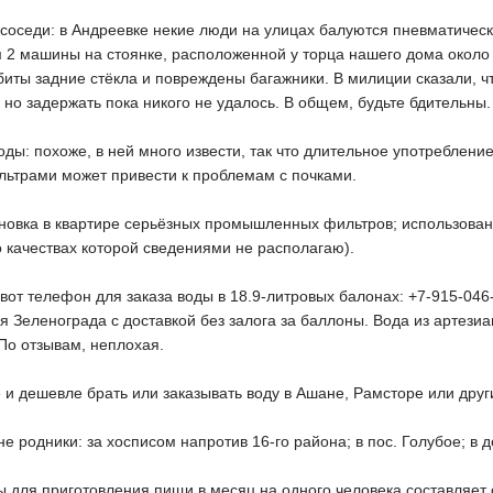
седи: в Андреевке некие люди на улицах балуются пневматически
 2 машины на стоянке, расположенной у торца нашего дома около 
биты задние стёкла и повреждены багажники. В милиции сказали, 
 но задержать пока никого не удалось. В общем, будьте бдительны.
оды: похоже, в ней много извести, так что длительное употреблени
ьтрами может привести к проблемам с почками.
новка в квартире серьёзных промышленных фильтров; использовани
о качествах которой сведениями не располагаю).
 вот телефон для заказа воды в 18.9-литровых балонах: +7-915-046-
ля Зеленограда с доставкой без залога за баллоны. Вода из артез
По отзывам, неплохая.
 и дешевле брать или заказывать воду в Ашане, Рамсторе или друг
 родники: за хосписом напротив 16-го района; в пос. Голубое; в 
ы для приготовления пищи в месяц на одного человека составляет 