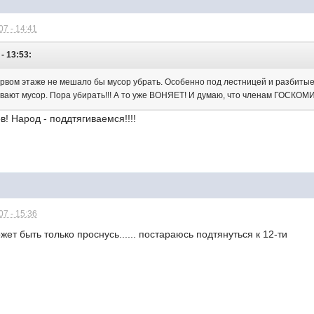
7 - 14:41
- 13:53:
первом этаже не мешало бы мусор убрать. Особенно под лестницей и разбитые
ывают мусор. Пора убирать!!! А то уже ВОНЯЕТ! И думаю, что членам ГОСКОМ
ов! Народ - поддтягиваемся!!!!
7 - 15:36
жет быть только проснусь...... постараюсь подтянуться к 12-ти