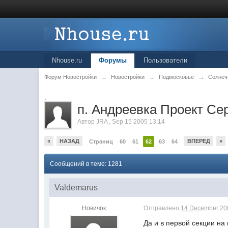
Nhouse.ru
Форумы
Пользователи
Форум Новостройки
→
Новостройки
→
Подмосковье
→
Солнеч
.
п. Андреевка Проект Се
Автор
JRA
,
Sep 15 2005 13:14
«
НАЗАД
ВПЕРЕД
»
Страниц
60
61
62
63
64
Сообщений в теме: 1281
Valdemarus
Новичок
Отправлено
14 December 200
Да и в первой секции на