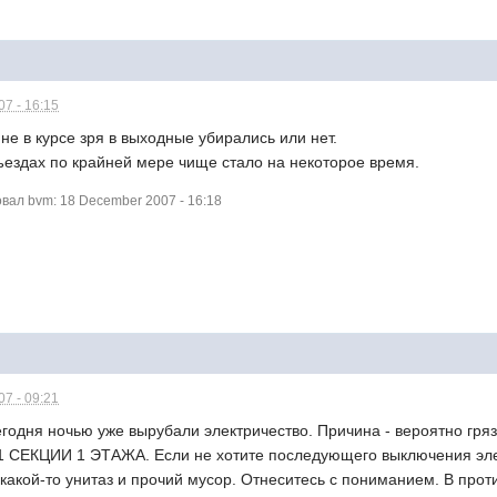
7 - 16:15
 не в курсе зря в выходные убирались или нет.
дъездах по крайней мере чище стало на некоторое время.
ал bvm: 18 December 2007 - 16:18
7 - 09:21
егодня ночью уже вырубали электричество. Причина - вероятно гряз
ЕКЦИИ 1 ЭТАЖА. Если не хотите последующего выключения эл
какой-то унитаз и прочий мусор. Отнеситесь с пониманием. В про