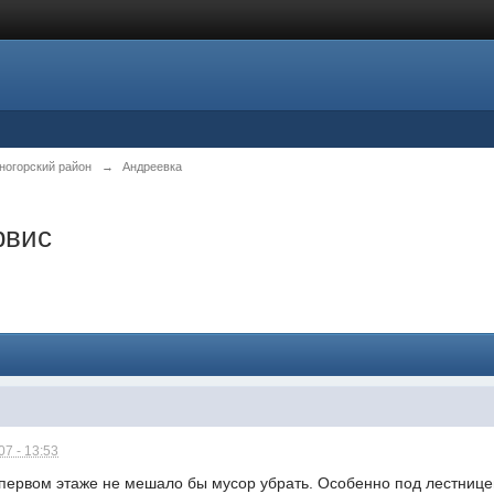
ногорский район
→
Андреевка
рвис
7 - 13:53
 первом этаже не мешало бы мусор убрать. Особенно под лестницей