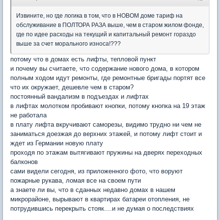
Извините, но где логика в том, что в НОВОМ доме тариф на
обслуживание в ПОЛТОРА РАЗА выше, чем в старом жилом фонде,
где по идее расходы на текущий и капитальный ремонт гораздо
выше за счет морального износа!???
потому что в домах есть лифты, тепловой пункт
и почему вы считаете, что содержание нового дома, в котором
полным ходом идут ремонты, где ремонтные бригады портят все
что их окружает, дешевле чем в старом?
постоянный вандализм в подъездах и лифтах
в лифтах молотком пробивают кнопки, потому кнопка на 19 этаж
не работала
в плату лифта вкручивают саморезы, видимо трудно ни чем не
заниматься доезжая до верхних этажей, и потому лифт стоит и
ждет из Германии новую плату
проходя по этажам вытягивают пружины на дверях переходных
балконов
сами видели сегодня, из приложенного фото, что воруют
пожарные рукава, ломая все на своем пути
а знаете ли вы, что в сданных недавно домах в нашем
микрорайоне, вырывают в квартирах батареи отопления, не
потрудившись перекрыть стояк....и не думая о последствиях