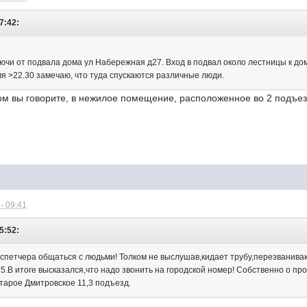
07:42:
лючи от подвала дома ул Набережная д27. Вход в подвал около лестницы к дом
мя >22.30 замечаю, что туда спускаются различные люди.
ом вы говорите, в нежилое помещение, расположенное во 2 подъез
- 09:41
5:52:
спетчера общаться с людьми! Толком не выслушав,кидает трубу,перезваниваю
5.В итоге высказался,что надо звонить на городской номер! Собственно о пр
Старое Дмитровское 11,3 подъезд.