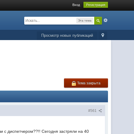
Вход
Регистрация
Эта тема
Просмотр новых публикаций
Тема закрыта
#561
зи с диспетчером??!! Сегодня застряли на 40