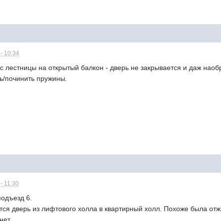
- 10:34
д с лестницы на открытый балкон - дверь не закрывается и даж наоб
ь/починить пружины.
- 11:30
подъезд 6.
тся дверь из лифтового холла в квартирный холл. Похоже была отжа
нет.