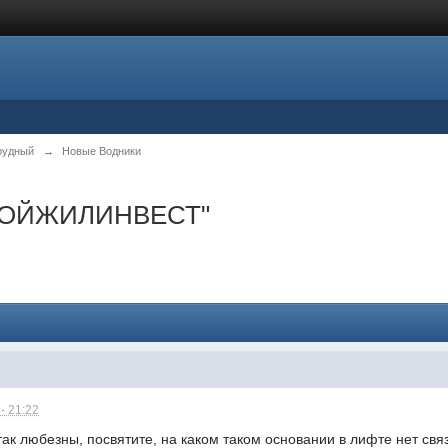
рудный
→
Новые Водники
СТРОЙЖИЛИНВЕСТ"
- 21:22
так любезны, посвятите, на каком таком основании в лифте нет свя