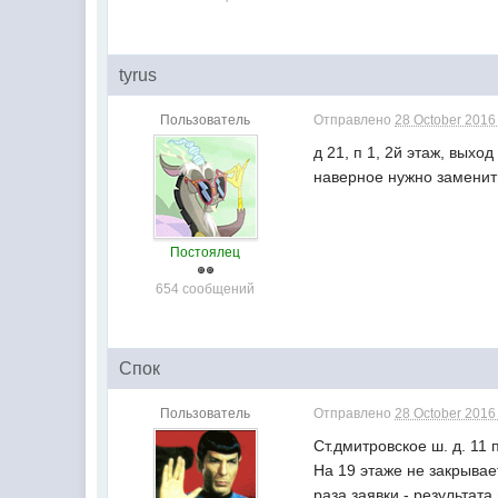
tyrus
Пользователь
Отправлено
28 October 2016 
д 21, п 1, 2й этаж, выхо
наверное нужно заменит
Постоялец
654 сообщений
Спок
Пользователь
Отправлено
28 October 2016 
Ст.дмитровское ш. д. 11 
На 19 этаже не закрывае
раза заявки - результата 