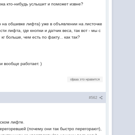
 пока кто-нибудь услышит и поможет извне?
но на обшивке лифта) уже в объявлении на листочке
и лифта, где кнопки и датчик веса, так вот - мы с
г больше, чем есть по факту... как так?
и вообще работает. )
oljaaa это нравится
#562
рском лифте.
перегоревшей (почему они так быстро перегорают),