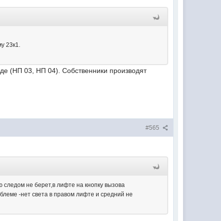
у 23к1.
де (НП 03, НП 04). Собственники производят
#565
 следом не берет,в лифте на кнопку вызова
облеме -нет света в правом лифте и средний не