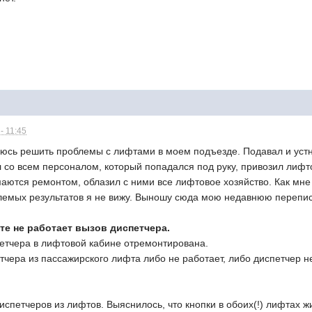
- 11:45
аюсь решить проблемы с лифтами в моем подъезде. Подавал и устн
 со всем персоналом, который попадался под руку, привозил лифт
маются ремонтом, облазил с ними все лифтовое хозяйство. Как мне 
лемых результатов я не вижу. Выношу сюда мою недавнюю переписк
те не работает вызов диспетчера.
петчера в лифтовой кабине отремонтирована.
етчера из пассажирского лифта либо не работает, либо диспетчер не
испетчеров из лифтов. Выяснилось, что кнопки в обоих(!) лифтах жи