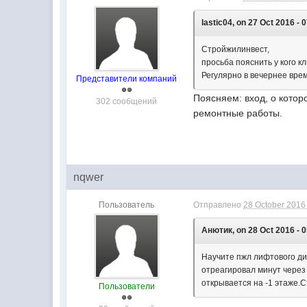
lastic04, on 27 Oct 2016 - 
Стройжилинвест,
просьба пояснить у кого к
Регулярно в вечернее вре
Представители компаний
Поясняем: вход, о котор
302 сообщений
ремонтные работы.
nqwer
Пользователь
Отправлено
28 October 2016 
Анютик, on 28 Oct 2016 - 0
Научите пжл лифтового ди
отреагировал минут через 
открывается на -1 этаже.
Пользователи