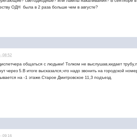
регающие? светодиодные? или лампы накаливания? В сентябре в к
еству ОДН была в 2 раза больше чем в августе?
- 08:52
диспетчера общаться с людьми! Толком не выслушав,кидает трубу,
ут через 5.В итоге высказался,что надо звонить на городской номе
ывается на -1 этаже.Старое Дмитровское 11,3 подъезд.
- 09:16