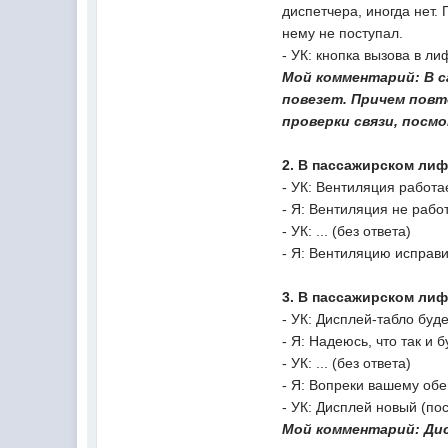
диспетчера, иногда нет.
нему не поступал.
- УК: кнопка вызова в ли
Мой комментарий: В с
повезет. Причем повт
проверки связи, посм
2. В пассажирском лиф
- УК: Вентиляция работа
- Я: Вентиляция не рабо
- УК: ... (без ответа)
- Я: Вентиляцию исправи
3. В пассажирском лиф
- УК: Дисплей-табло буд
- Я: Надеюсь, что так и 
- УК: ... (без ответа)
- Я: Вопреки вашему об
- УК: Дисплей новый (по
Мой комментарий: Дис