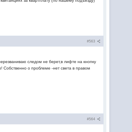
витанциях за квартплату (по нашему подъезду)
#563
перезваниваю следом не берет,в лифте на кнопку
р! Собственно о проблеме -нет света в правом
#564