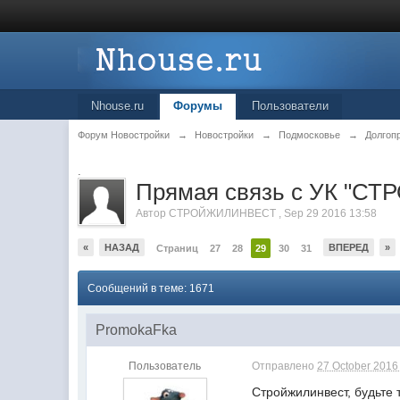
Nhouse.ru
Форумы
Пользователи
Форум Новостройки
→
Новостройки
→
Подмосковье
→
Долгоп
.
Прямая связь с УК "
Автор
СТРОЙЖИЛИНВЕСТ
,
Sep 29 2016 13:58
«
НАЗАД
ВПЕРЕД
»
Страниц
27
28
29
30
31
Сообщений в теме: 1671
PromokaFka
Пользователь
Отправлено
27 October 2016 
Стройжилинвест, будьте 