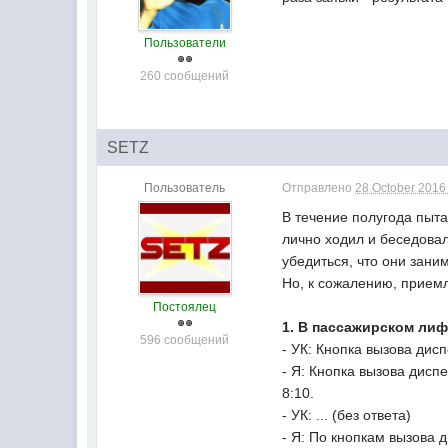
Пользователи
260 сообщений
SETZ
Пользователь
Отправлено
28 October 2016 
В течение полугода пыт
лично ходил и беседовал
убедиться, что они зани
Но, к сожалению, прием
Постоялец
1. В пассажирском лиф
596 сообщений
- УК: Кнопка вызова дис
- Я: Кнопка вызова дисп
8:10.
- УК: ... (без ответа)
- Я: По кнопкам вызова д