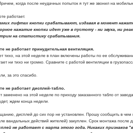
 Причем, когда после неудачных попыток я тут же звонил на мобиль
фте работает.
амих лифтах кнопки срабатывают, издавая в момент нажати
орное нажатие кнопки идет уже в пустоту - ни звука, ни ре
отрим на статистику срабатывания.
те не работает принудительная вентиляция.
ет тихо, на этой неделе в план включены работы по ее обслуживан
тает ни тихо ни громко. Сравните с работой вентиляции в грузопас
ли, за это спасибо.
те не работает дисплей-табло.
ет заменено на этой неделе по приходу заказанного табло от завода
будет, ждем конца недели.
ещанию, дисплей до сих пор не установлен. Прошу сообщить в чем
сле вандальных действий жителей) закуплен. Срок монтажа после дос
плей не работает с марта этого года. Никаких признаков "