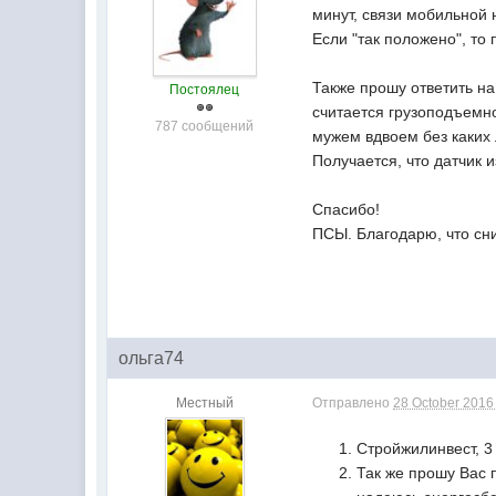
минут, связи мобильной н
Если "так положено", т
Также прошу ответить на
Постоялец
считается грузоподъемнос
787 сообщений
мужем вдвоем без каких л
Получается, что датчик 
Спасибо!
ПСЫ. Благодарю, что сни
ольга74
Местный
Отправлено
28 October 2016 
Стройжилинвест, 3
Так же прошу Вас 