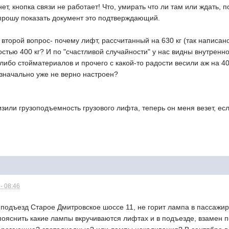
ет, кнопка связи не работает! Что, умирать что ли там или ждать,
о прошу показать документ это подтверждающий.
 второй вопрос- почему лифт, рассчитанный на 630 кг (так написа
тью 400 кг? И по "счастливой случайности" у нас видны внутренност
ибо стойматериалов и прочего с какой-то радости весили аж на 40 к
изначально уже не верно настроен?
зили грузоподъемность грузового лифта, теперь он меня везет, есл
- 08:46
 подъезд Старое Дмитровское шоссе 11, не горит лампа в пассажи
пояснить какие лампы вкручиваются лифтах и в подъезде, взамен 