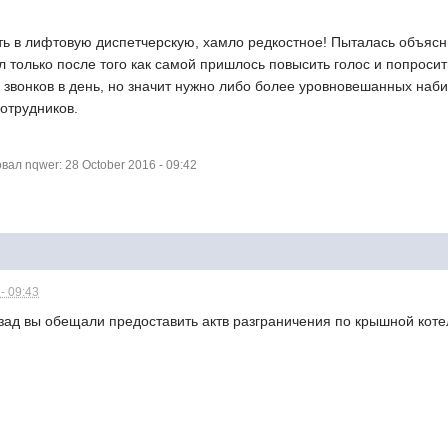
ь в лифтовую диспетчерскую, хамло редкостное! Пыталась объясни
 только после того как самой пришлось повысить голос и попросит
 звонков в день, но значит нужно либо более уровновешанных набир
отрудников.
ал nqwer: 28 October 2016 - 09:42
- 09:43
зад вы обещали предоставить актв разграничения по крышной коте