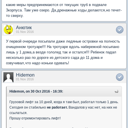
какие меры предпринемаются от текущих труб в подвале
3корпуса. Там уже озеро. Да,дренажные ходы делаются,но течет-
то сверху.
Анютик
01 Nov 2016
У первой очереди посыпали даже ледяные островки на полность
очищенном тротуаре!!! На тротуаре вдоль набережной посыпано
лишь у 1 дома,а везде гололед так и остался!!! Ребенок падал
несколько раз по дороге из детского сада до 11 дома и
озвучивал,что надо коньки одевать!
Hidemon
01 Nov 2016
Hidemon, on 30 Oct 2016 - 16:39:
Грузовой лифт за 10 дней, когда я там был, работал только 1 день.
Сегодня он стабильно
не работает.
Вандалов у нас нет, на них не
ссылаться.
Прошу отремонтировать лифт!