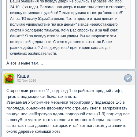
Ваши обещания по поводу двери не сбылись. Ну разве что, про
24.10...( хх года). Поломанная дверь и ныне там, стоит в сторонке,
никому не мешает -удобно! Только пружина от ветра "звяк-звяк!!"
А я за ТО плачу 51р/м2.в месяц. Т.е. я просто отдаю деньги, и
получаю удовольствие "на все деньги" в виде неработающего
лифта и холодного тамбура. Хочу Вас спросить: а за чей счет
банкет? Я по поводу отопления улицы. Вы же вкорячите эти
потери в общедомовые! С чего я должен платить за Ваше
разгильдяйство? И не дождетесь! принтскрин сделаю для
судебных разбирательств.
А воз и ныне там....
Каша
02 Nov 2016
Старое дмитровское 11, подъезд 1-не работает средний лифт,
грязь в подъезде как была так и есть.
Уважаемая УК-примите меры-вся территория у подъездов 1-3 в
гололеде, объясните дворнику что сгребать снег и загораживать
пандус нельзя!!!тротуар вдоль подпорной стены(1-3) подъезд все
в снегу!!!,с учетом того что еще и стоят контейнеры...за зиму
вытоптают все деревья, которых и та4 кот наплакал,установите
около деревье колышки хоть