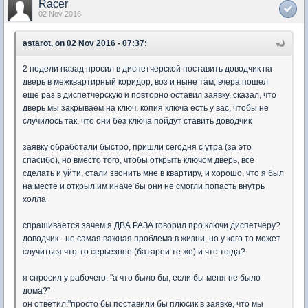
Racer
02 Nov 2016
astarot, on 02 Nov 2016 - 07:37:
2 недели назад просил в диспетчерской поставить доводчик на
дверь в межквартирный коридор, воз и ныне там, вчера пошел
еще раз в диспетчерскую и повторно оставил заявку, сказал, что
дверь мы закрываем на ключ, копия ключа есть у вас, чтобы не
случилось так, что они без ключа пойдут ставить доводчик
заявку обработали быстро, пришли сегодня с утра (за это
спасибо), но вместо того, чтобы открыть ключом дверь, все
сделать и уйти, стали звонить мне в квартиру, и хорошо, что я был
на месте и открыл им иначе бы они не смогли попасть внутрь
холла
спрашивается зачем я ДВА РАЗА говорил про ключи диспетчеру?
доводчик - не самая важная проблема в жизни, но у кого то может
случиться что-то серьезнее (батареи те же) и что тогда?
я спросил у рабочего: "а что было бы, если бы меня не было
дома?"
он ответил:"просто бы поставили бы плюсик в заявке, что мы