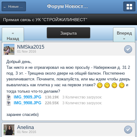
Форум Новостройки
← Новые Водники
Прямая связь с УК "СТРОЙЖИЛИНВЕСТ"
«
Закрыта
Вперед
Назад
»
NMSka2015
01 Nov 2016
Добрый день,
Так никто и не отреагировал на мою просьбу - Набережная д. 31 2
под. 3 эт. - Трещина около двери на общий балкон. Постепенно
увеличивается. Почините, пожалуйста, или мы ждем чтобы дверь
вывалилась как плитка у нас на первом этаже?
и
тогда только что-то делаем?
IMG_9909.JPG
130.19К
3 Количество загрузок:
IMG_9908.JPG
220.55К
3 Количество загрузок:
заранее спасибо)
Anelina
01 Nov 2016