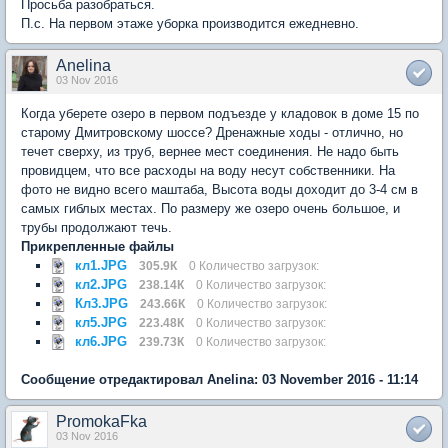
Просьба разобраться.
П.с. На первом этаже уборка производится ежедневно.
Anelina
03 Nov 2016
Когда уберете озеро в первом подъезде у кладовок в доме 15 по
старому Дмитровскому шоссе? Дренажные ходы - отлично, но
течет сверху, из труб, вернее мест соединения. Не надо быть
провидцем, что все расходы на воду несут собственники. На
фото не видно всего маштаба, Высота воды доходит до 3-4 см в
самых гиблых местах. По размеру же озеро очень большое, и
трубы продолжают течь.
Прикрепленные файлы
кл1.JPG
305.9К
0 Количество загрузок:
кл2.JPG
238.14К
0 Количество загрузок:
Кл3.JPG
243.66К
0 Количество загрузок:
кл5.JPG
223.48К
0 Количество загрузок:
кл6.JPG
239.73К
0 Количество загрузок:
Сообщение отредактировал Anelina: 03 November 2016 - 11:14
PromokaFka
03 Nov 2016