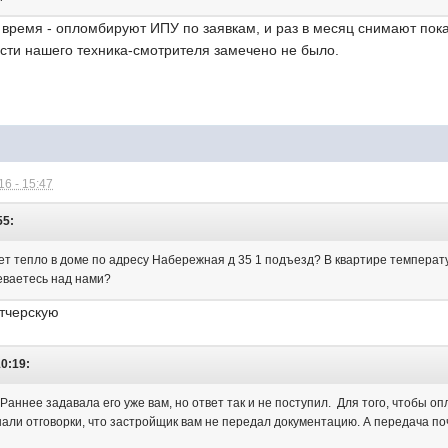
е время - опломбируют ИПУ по заявкам, и раз в месяц снимают пок
ости нашего техника-смотрителя замечено не было.
6 - 15:47
55:
ет тепло в доме по адресу Набережная д 35 1 подъезд? В квартире температу
еваетесь над нами?
етчерскую
10:19:
Раннее задавала его уже вам, но ответ так и не поступил. Для того, чтобы 
шали отговорки, что застройщик вам не передал документацию. А передача по