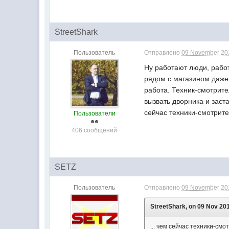
StreetShark
Пользователь
Отправлено
09 November 201
Ну работают люди, работ
рядом с магазином даже 
работа. Техник-смотрите
вызвать дворника и заст
сейчас техники-смотрит
Пользователи
406 сообщений
SETZ
Пользователь
Отправлено
09 November 201
StreetShark, on 09 Nov 201
... чем сейчас техники-см