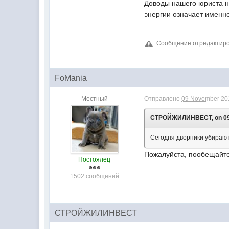
Доводы нашего юриста н
энергии означает именно
Сообщение отредактир
FoMania
Местный
Отправлено
09 November 201
СТРОЙЖИЛИНВЕСТ, on 09 N
Сегодня дворники убирают
Пожалуйста, пообещайте н
Постоялец
1502 сообщений
СТРОЙЖИЛИНВЕСТ