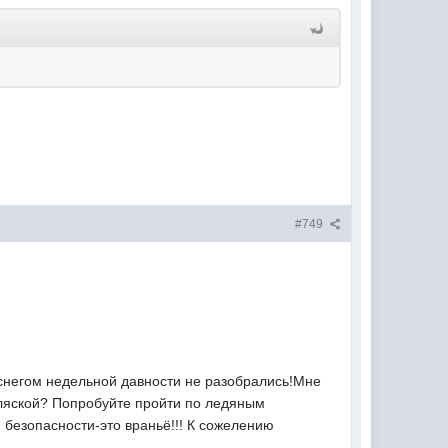
#749
 снегом недельной давности не разобрались!Мне
коляской? Попробуйте пройти по ледяным
и безопасности-это враньё!!! К сожелению