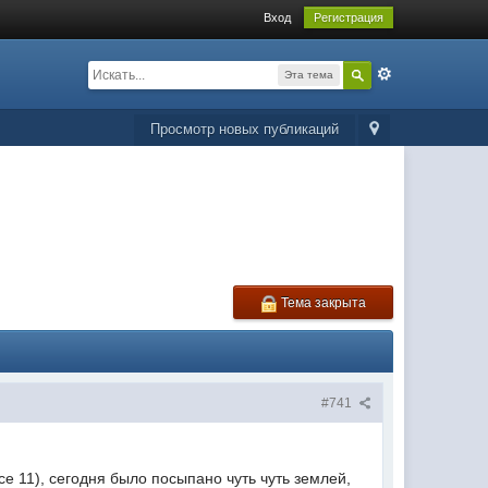
Вход
Регистрация
Эта тема
Просмотр новых публикаций
Тема закрыта
#741
е 11), сегодня было посыпано чуть чуть землей,