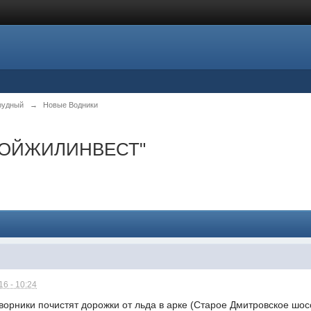
рудный
→
Новые Водники
СТРОЙЖИЛИНВЕСТ"
6 - 10:24
орники почистят дорожки от льда в арке (Старое Дмитровское шосс