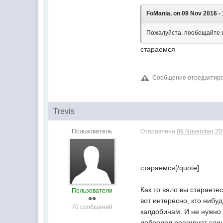
FoMania, on 09 Nov 2016 - 
Пожалуйста, пообещайте на
стараемся
Сообщение отредактир
Trevis
Пользователь
Отправлено
09 November 201
стараемся[/quote]
Как то вяло вы стараете
Пользователи
вот интересно, кто нибу
70 сообщений
калдобинам. И не нужно 
добродел реагирует сли