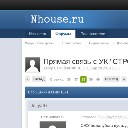
Nhouse.ru
Форумы
Пользователи
Форум Новостройки
→
Новостройки
→
Подмосковье
→
Долгоп
.
Прямая связь с УК "
Автор
СТРОЙЖИЛИНВЕСТ
,
Sep 29 2016 13:58
«
НАЗАД
ВПЕРЕД
»
Страниц
36
37
38
39
40
Сообщений в теме: 1671
Juliya87
Пользователь
Отправлено
09 November 201
СЖУ пожалуйста пусть дв