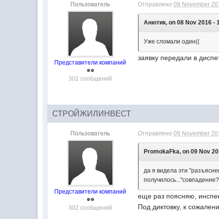
Пользователь
Отправлено
09 November 201
Анютик, on 08 Nov 2016 - 
Уже сломали один((
заявку передали в дисп
Представители компаний
302 сообщений
СТРОЙЖИЛИНВЕСТ
Пользователь
Отправлено
09 November 201
PromokaFka, on 09 Nov 201
да я видела эти "разъясне
получилось..."совпадение?!
Представители компаний
еще раз поясняю, инсп
Под диктовку, к сожален
302 сообщений