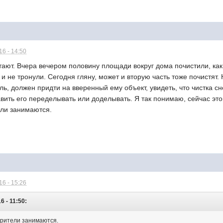
6 - 14:50
ают. Вчера вечером половину площади вокруг дома почистили, как 
и не тронули. Сегодня гляну, может и вторую часть тоже почистят
ль, должен придти на вверенный ему объект, увидеть, что чистка с
авить его переделывать или доделывать. Я так понимаю, сейчас эт
ели занимаются.
6 - 15:26
6 - 11:50:
отрители занимаются.