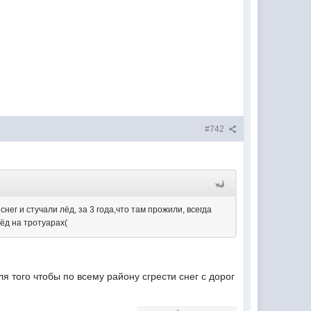
#742
нег и стучали лёд, за 3 года,что там прожили, всегда
лёд на тротуарах(
того чтобы по всему району сгрести снег с дорог