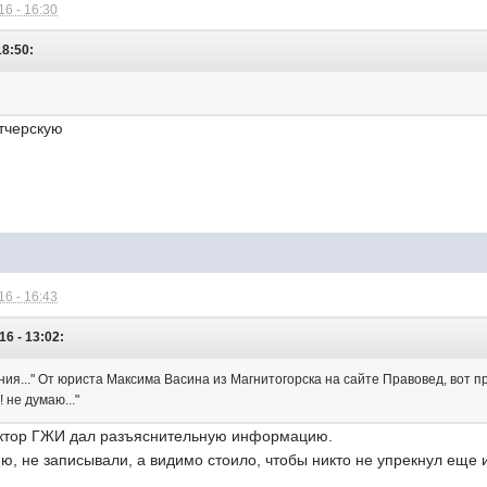
6 - 16:30
18:50:
етчерскую
6 - 16:43
6 - 13:02:
ния..." От юриста Максима Васина из Магнитогорска на сайте Правовед, вот 
 не думаю..."
ектор ГЖИ дал разъяснительную информацию.
ию, не записывали, а видимо стоило, чтобы никто не упрекнул еще 