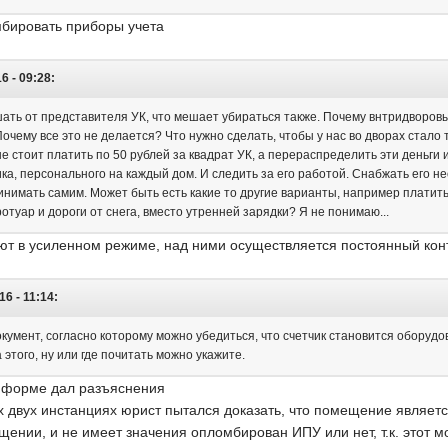
бировать приборы учета
6 - 09:28:
ать от представителя УК, что мешает убираться также. Почему внтридворовы
чему все это не делается? Что нужно сделать, чтобы у нас во дворах стало 
е стоит платить по 50 рублей за квадрат УК, а перераспределить эти деньги 
рика, персонального на каждый дом. И следить за его работой. Снабжать ег
инимать самим. Может быть есть какие то другие варианты, например платить
ротуар и дороги от снега, вместо утренней зарядки? Я не понимаю...
ют в усиленном режиме, над ними осуществляется постоянный кон
6 - 11:14:
кумент, согласно которому можно убедиться, что счетчик становится оборудо
этого, ну или где почитать можно укажите.
 форме дал разъяснения
х двух инстанциях юрист пытался доказать, что помещение являе
щении, и не имеет значения опломбирован ИПУ или нет, т.к. этот 