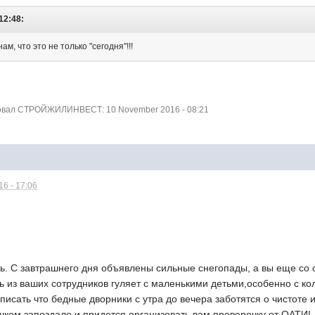
12:48:
м, что это не только "сегодня"!!!
овал СТРОЙЖИЛИНВЕСТ: 10 November 2016 - 08:21
6 - 17:06
сь. С завтрашнего дня объявлены сильные снегопады, а вы еще со
дь из ваших сотрудников гуляет с маленькими детьми,особенно с 
писать что бедные дворники с утра до вечера заботятся о чистоте 
шком запоздало и придется организовать вам проверочку от ОАТИ!