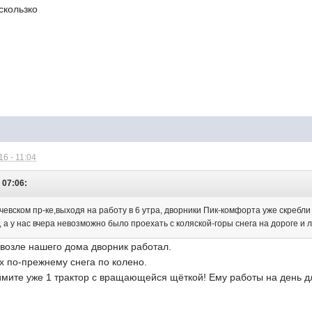
скользко
6 - 11:04
 07:06:
чевском пр-ке,выходя на работу в 6 утра, дворники Пик-комфорта уже скребли с
 а у нас вчера невозможно было проехать с коляской-горы снега на дороге и 
а возле нашего дома дворник работал.
х по-прежнему снега по колено.
е уже 1 трактор с вращающейся щёткой! Ему работы на день для 