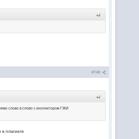
#748
прямо слово в слово с инспектором ГЖИ
и в плагиате