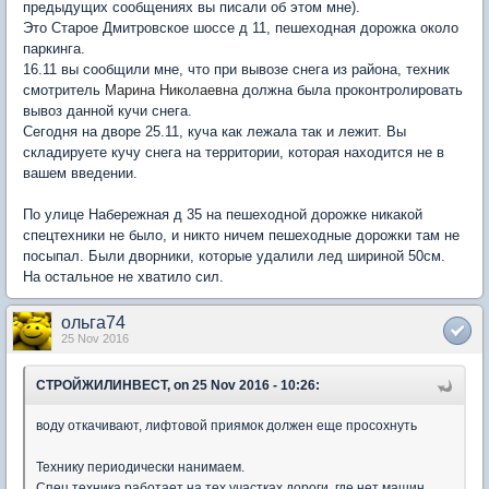
предыдущих сообщениях вы писали об этом мне).
Это Старое Дмитровское шоссе д 11, пешеходная дорожка около
паркинга.
16.11 вы сообщили мне, что при вывозе снега из района, техник
смотритель
Марина Николаевна
должна была проконтролировать
вывоз данной кучи снега.
Сегодня на дворе 25.11, куча как лежала так и лежит. Вы
складируете кучу снега на территории, которая находится не в
вашем введении.
По улице Набережная д 35 на пешеходной дорожке никакой
спецтехники не было, и никто ничем пешеходные дорожки там не
посыпал. Были дворники, которые удалили лед шириной 50см.
На остальное не хватило сил.
ольга74
25 Nov 2016
СТРОЙЖИЛИНВЕСТ, on 25 Nov 2016 - 10:26:
воду откачивают, лифтовой приямок должен еще просохнуть
Технику периодически нанимаем.
Спец техника работает на тех участках дороги, где нет машин,