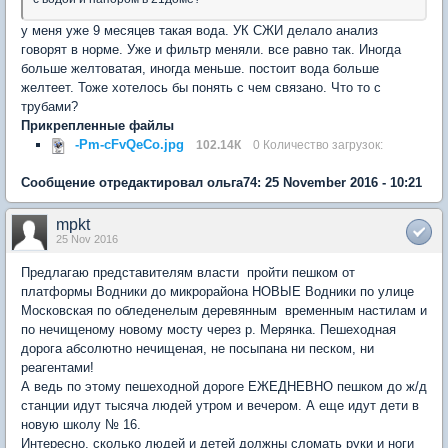
у меня уже 9 месяцев такая вода. УК СЖИ делало анализ
говорят в норме. Уже и фильтр меняли. все равно так. Иногда
больше желтоватая, иногда меньше. постоит вода больше
желтеет. Тоже хотелось бы понять с чем связано. Что то с
трубами?
Прикрепленные файлы
-Pm-cFvQeCo.jpg
102.14К
0 Количество загрузок:
Сообщение отредактировал ольга74: 25 November 2016 - 10:21
mpkt
25 Nov 2016
Предлагаю представителям власти пройти пешком от
платформы Водники до микрорайона НОВЫЕ Водники по улице
Московская по обледенелым деревянным временным настилам и
по нечищеному новому мосту через р. Мерянка. Пешеходная
дорога абсолютно нечищеная, не посыпана ни песком, ни
реагентами!
А ведь по этому пешеходной дороге ЕЖЕДНЕВНО пешком до ж/д
станции идут тысяча людей утром и вечером. А еще идут дети в
новую школу № 16.
Интересно, сколько людей и детей должны сломать руки и ноги