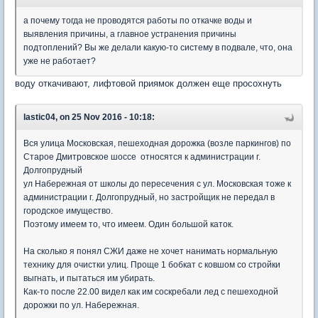
а почему тогда не проводятся работы по откачке воды и
выявления причины, а главное устранения причины
подтоплений? Вы же делали какую-то систему в подвале, что, она
уже не работает?
воду откачивают, лифтовой приямок должен еще просохнуть
lastic04, on 25 Nov 2016 - 10:18:
Вся улица Московская, пешеходная дорожка (возле паркингов) по
Старое Дмитровское шоссе относятся к администрации г.
Долгопрудный
ул Набережная от школы до пересечения с ул. Московская тоже к
администрации г. Долгопрудный, но застройщик не передал в
городское имущество.
Поэтому имеем то, что имеем. Один большой каток.
На сколько я понял СЖИ даже не хочет нанимать нормальную
технику для очистки улиц. Проще 1 бобкат с ковшом со стройки
выгнать, и пытаться им убирать.
Как-то после 22.00 видел как им соскребали лед с пешеходной
дорожки по ул. Набережная.