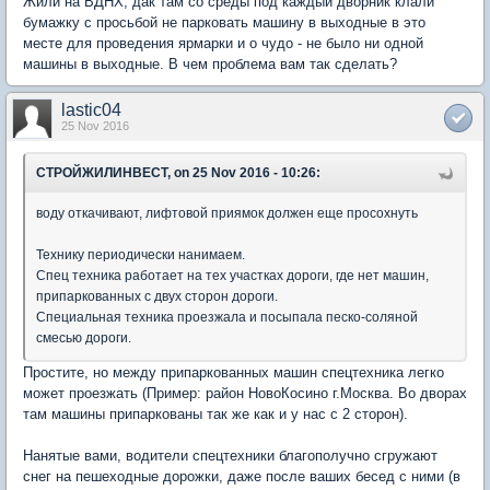
Жили на ВДНХ, дак там со среды под каждый дворник клали
бумажку с просьбой не парковать машину в выходные в это
месте для проведения ярмарки и о чудо - не было ни одной
машины в выходные. В чем проблема вам так сделать?
lastic04
25 Nov 2016
СТРОЙЖИЛИНВЕСТ, on 25 Nov 2016 - 10:26:
воду откачивают, лифтовой приямок должен еще просохнуть
Технику периодически нанимаем.
Спец техника работает на тех участках дороги, где нет машин,
припаркованных с двух сторон дороги.
Специальная техника проезжала и посыпала песко-соляной
смесью дороги.
Простите, но между припаркованных машин спецтехника легко
может проезжать (Пример: район НовоКосино г.Москва. Во дворах
там машины припаркованы так же как и у нас с 2 сторон).
Нанятые вами, водители спецтехники благополучно сгружают
снег на пешеходные дорожки, даже после ваших бесед с ними (в