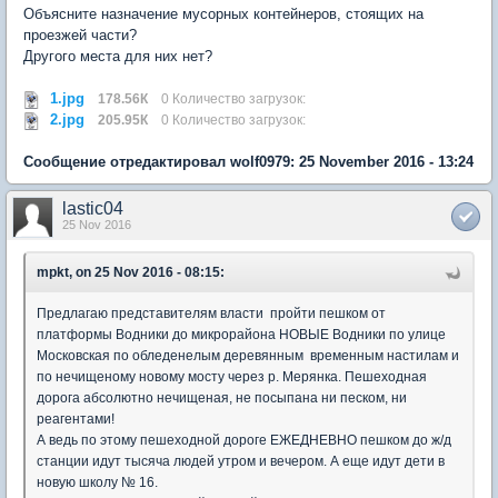
Объясните назначение мусорных контейнеров, стоящих на
проезжей части?
Другого места для них нет?
1.jpg
178.56К
0 Количество загрузок:
2.jpg
205.95К
0 Количество загрузок:
Сообщение отредактировал wolf0979: 25 November 2016 - 13:24
lastic04
25 Nov 2016
mpkt, on 25 Nov 2016 - 08:15:
Предлагаю представителям власти пройти пешком от
платформы Водники до микрорайона НОВЫЕ Водники по улице
Московская по обледенелым деревянным временным настилам и
по нечищеному новому мосту через р. Мерянка. Пешеходная
дорога абсолютно нечищеная, не посыпана ни песком, ни
реагентами!
А ведь по этому пешеходной дороге ЕЖЕДНЕВНО пешком до ж/д
станции идут тысяча людей утром и вечером. А еще идут дети в
новую школу № 16.