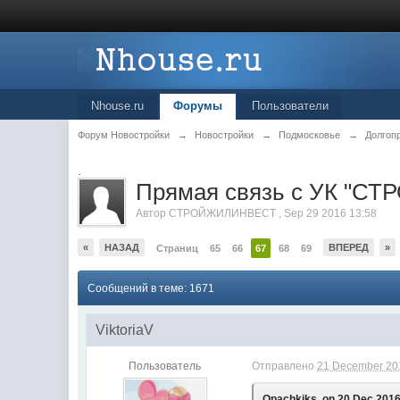
Nhouse.ru
Форумы
Пользователи
Форум Новостройки
→
Новостройки
→
Подмосковье
→
Долгоп
.
Прямая связь с УК "
Автор
СТРОЙЖИЛИНВЕСТ
,
Sep 29 2016 13:58
«
НАЗАД
ВПЕРЕД
»
Страниц
65
66
67
68
69
Сообщений в теме: 1671
ViktoriaV
Пользователь
Отправлено
21 December 201
Opachkiks, on 20 Dec 2016