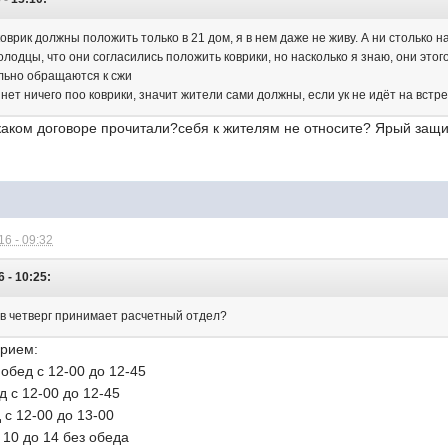
коврик должны положить только в 21 дом, я в нем даже не живу. А ни столько н
олодцы, что они согласились положить коврики, но насколько я знаю, они этог
льно обращаются к сжи
нет ничего поо коврики, значит жители сами должны, если ук не идёт на встре
каком договоре прочитали?себя к жителям не относите? Ярый защи
6 - 09:32
 - 10:25:
 в четверг принимает расчетный отдел?
прием:
 обед с 12-00 до 12-45
ед с 12-00 до 12-45
д с 12-00 до 13-00
 10 до 14 без обеда