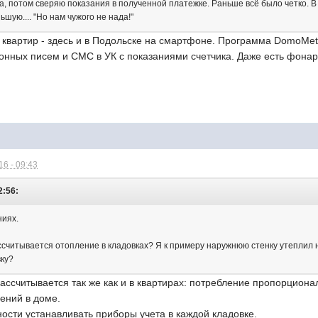
а, потом сверяю показания в полученной платежке. Раньше всё было четко. В
ньшую.... "Но нам чужого не нада!"
х квартир - здесь и в Подольске на смартфоне. Программа DomoMe
онных писем и СМС в УК с показаниями счетчика. Даже есть фонар
6 - 09:43
2:56:
ниях.
ассчитывается отопление в кладовках? Я к примеру наружнюю стенку утеплил 
вку?
рассчитывается так же как и в квартирах: потребление пропорци
ений в доме.
ости устанавливать приборы учета в каждой кладовке.