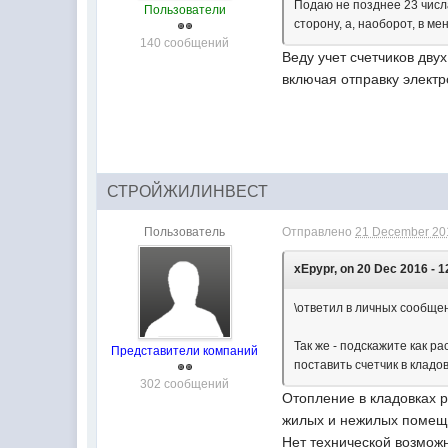
Подаю не позднее 23 числ
Пользователи
сторону, а, наоборот, в ме
140 сообщений
Веду учет счетчиков дву
включая отправку электр
СТРОЙЖИЛИНВЕСТ
Пользователь
Отправлено
21 December 201
xEpypr, on 20 Dec 2016 - 1
\ответил в личных сообще
Так же - подскажите как р
Представители компаний
поставить счетчик в кладо
302 сообщений
Отопление в кладовках 
жилых и нежилых помещ
Нет технической возможн