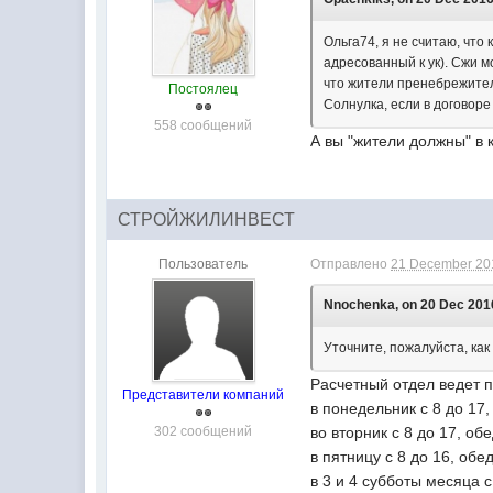
Ольга74, я не считаю, что 
адресованный к ук). Сжи м
что жители пренебрежите
Постоялец
Солнулка, если в договоре 
558 сообщений
А вы "жители должны" в 
СТРОЙЖИЛИНВЕСТ
Пользователь
Отправлено
21 December 201
Nnochenka, on 20 Dec 2016
Уточните, пожалуйста, как
Расчетный отдел ведет 
Представители компаний
в понедельник с 8 до 17,
302 сообщений
во вторник с 8 до 17, об
в пятницу с 8 до 16, обе
в 3 и 4 субботы месяца с