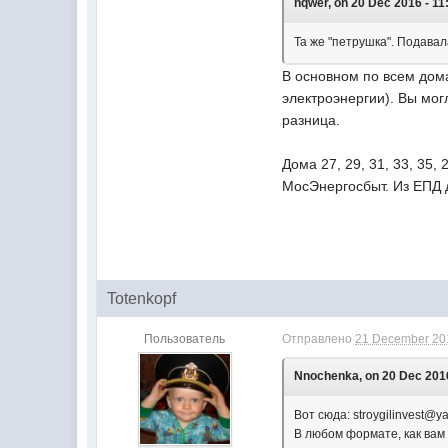
nqwer, on 20 Dec 2016 - 11
Та же "петрушка". Подавал
В основном по всем дом
электроэнергии). Вы мог
разница.
Дома 27, 29, 31, 33, 35
МосЭнергосбыт. Из ЕПД 
Totenkopf
Пользователь
Отправлено
21 December 201
Nnochenka, on 20 Dec 2016
Вот сюда:
stroygilinvest@y
В любом формате, как вам 