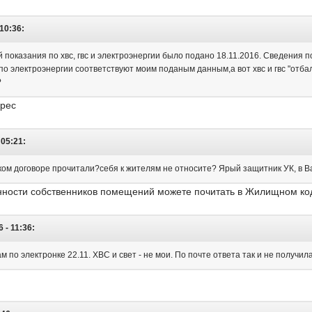
10:36:
 показания по хвс, гвс и электроэнергии было подано 18.11.2016. Сведения п
по электроэнергии соответствуют моим поданым данным,а вот хвс и гвс "отбал
?
дрес
 05:21:
аком договоре прочитали?себя к жителям не относите? Ярый защитник УК, в В
нности собственников помещений можете почитать в Жилищном ко
 - 11:36:
 по электронке 22.11. ХВС и свет - не мои. По почте ответа так и не получила