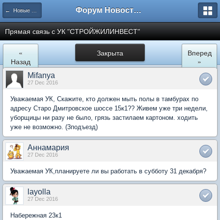
Форум Новостройки
← Новые Водники
Прямая связь с УК "СТРОЙЖИЛИНВЕСТ"
«
Закрыта
Вперед
Назад
»
Mifanya
27 Dec 2016
Уважаемая УК, Скажите, кто должен мыть полы в тамбурах по
адресу Старо Дмитровское шоссе 15к1?? Живем уже три недели,
уборщицы ни разу не было, грязь застилаем картоном. ходить
уже не возможно. (3подъезд)
Аннамария
27 Dec 2016
Уважаемая УК,планируете ли вы работать в субботу 31 декабря?
layolla
27 Dec 2016
Набережная 23к1