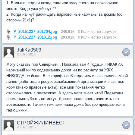
1. Больше недели назад свалили кучу снега на парковочное
место. Когда уже уберут??
2. Когда начнут расчищать парковочные карманы за домом (со
стороны 21к1)?
P_20161227_201704.jpg
240.91К
0 Количество загрузок:
P_20161227_201312.jpg
293.02К
0 Количество загрузок:
JuliKa0509
28 Dec 2016
Могу сказать про Северный... Прожила там 4 года..и НИКАКИХ
нареканий ни по содержанию дорог ни по расчету за ЖКХ
НИКОГДА не было. Все тарифы соблюдались и выверялись мной
лично (работала в ресурсоснабжающей организации и знаю все
нормативно правовые акты), все мои показания чётко
отображались в платежках. А здесь чёрт знает что!! Подъезды
нормально убрать не могут. Дороги после снега очистить нет
возможности. Такими темпами наши дома быстро превратятся в
гадюшники.
СТРОЙЖИЛИНВЕСТ
28 Dec 2016