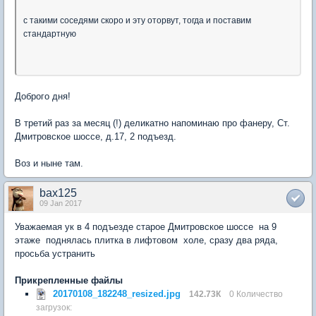
с такими соседями скоро и эту оторвут, тогда и поставим
стандартную
Доброго дня!
В третий раз за месяц (!) деликатно напоминаю про фанеру, Ст.
Дмитровское шоссе, д.17, 2 подъезд.
Воз и ныне там.
bax125
09 Jan 2017
Уважаемая ук в 4 подъезде старое Дмитровское шоссе на 9
этаже поднялась плитка в лифтовом холе, сразу два ряда,
просьба устранить
Прикрепленные файлы
20170108_182248_resized.jpg
142.73К
0 Количество
загрузок: