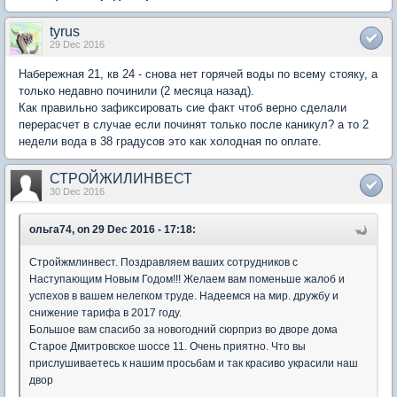
tyrus
29 Dec 2016
Набережная 21, кв 24 - снова нет горячей воды по всему стояку, а
только недавно починили (2 месяца назад).
Как правильно зафиксировать сие факт чтоб верно сделали
перерасчет в случае если починят только после каникул? а то 2
недели вода в 38 градусов это как холодная по оплате.
СТРОЙЖИЛИНВЕСТ
30 Dec 2016
ольга74, on 29 Dec 2016 - 17:18:
Стройжмлинвест. Поздравляем ваших сотрудников с
Наступающим Новым Годом!!! Желаем вам поменьше жалоб и
успехов в вашем нелегком труде. Надеемся на мир. дружбу и
снижение тарифа в 2017 году.
Большое вам спасибо за новогодний сюрприз во дворе дома
Старое Дмитровское шоссе 11. Очень приятно. Что вы
прислушиваетесь к нашим просьбам и так красиво украсили наш
двор