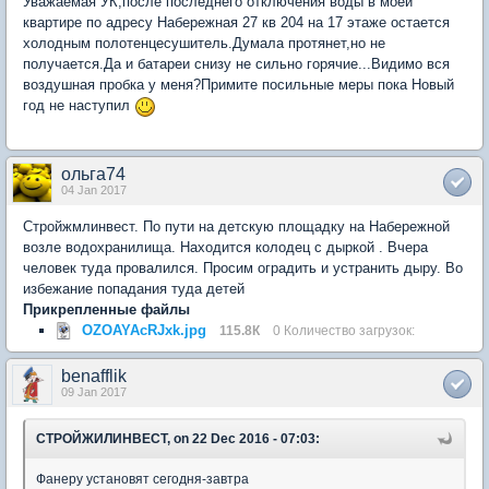
Уважаемая УК,после последнего отключения воды в моей
квартире по адресу Набережная 27 кв 204 на 17 этаже остается
холодным полотенцесушитель.Думала протянет,но не
получается.Да и батареи снизу не сильно горячие...Видимо вся
воздушная пробка у меня?Примите посильные меры пока Новый
год не наступил
ольга74
04 Jan 2017
Стройжмлинвест. По пути на детскую площадку на Набережной
возле водохранилища. Находится колодец с дыркой . Вчера
человек туда провалился. Просим оградить и устранить дыру. Во
избежание попадания туда детей
Прикрепленные файлы
OZOAYAcRJxk.jpg
115.8К
0 Количество загрузок:
benafflik
09 Jan 2017
СТРОЙЖИЛИНВЕСТ, on 22 Dec 2016 - 07:03:
Фанеру установят сегодня-завтра