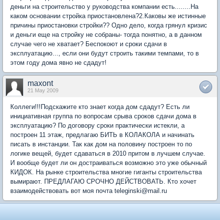
деньги на строительство у руководства компании есть........На
каком основании стройка приостановлена?2.Каковы же истинные
причины приостановки стройки?? Одно дело, когда грянул кризис
и деньги еще на стройку не собраны- тогда понятно, а в данном
случае чего не хватает? Беспокоют и сроки сдачи в
эксплуатацию..., если они будут строить такими темпами, то в
этом году дома явно не сдадут!
maxont
21 May 2009
Коллеги!!!Подскажите кто знает когда дом сдадут? Есть ли
инициативная группа по вопросам срыва сроков сдачи дома в
эксплуатацию? По договору сроки практически истекли, а
построен 11 этаж, предлагаю БИТЬ в КОЛАКОЛА и начинать
писать в инстанции. Так как дом на половину построен то по
логике вещей, будет сдаваться в 2010 притом в лучшем случае.
И вообще будет ли он достраиваться возможно это уже обычный
КИДОК. На рынке строительства многие гиганты строительства
вымирают. ПРЕДЛАГАЮ СРОЧНО ДЕЙСТВОВАТЬ. Кто хочет
взаимодействовать вот моя почта teleginski@mail.ru