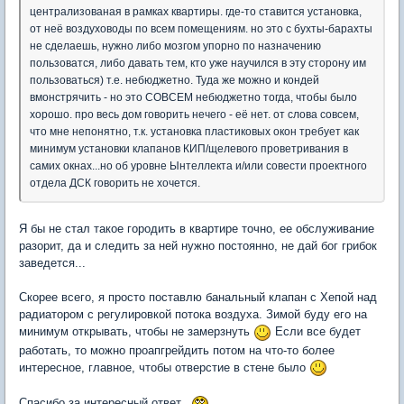
централизованая в рамках квартиры. где-то ставится установка,
от неё воздуховоды по всем помещениям. но это с бухты-барахты
не сделаешь, нужно либо мозгом упорно по назначению
пользоватся, либо давать тем, кто уже научился в эту сторону им
пользоваться) т.е. небюджетно. Туда же можно и кондей
вмонстрячить - но это СОВСЕМ небюджетно тогда, чтобы было
хорошо. про весь дом говорить нечего - её нет. от слова совсем,
что мне непонятно, т.к. установка пластиковых окон требует как
минимум установки клапанов КИП/щелевого проветривания в
самих окнах...но об уровне Ынтеллекта и/или совести проектного
отдела ДСК говорить не хочется.
Я бы не стал такое городить в квартире точно, ее обслуживание
разорит, да и следить за ней нужно постоянно, не дай бог грибок
заведется...
Скорее всего, я просто поставлю банальный клапан с Хепой над
радиатором с регулировкой потока воздуха. Зимой буду его на
минимум открывать, чтобы не замерзнуть
Если все будет
работать, то можно проапгрейдить потом на что-то более
интересное, главное, чтобы отверстие в стене было
Спасибо за интересный ответ.