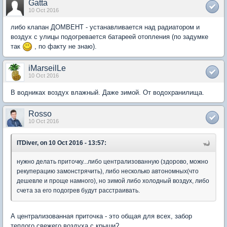
Gatta
10 Oct 2016
либо клапан ДОМВЕНТ - устанавливается над радиатором и
воздух с улицы подогревается батареей отопления (по задумке
так
, по факту не знаю).
iMarseilLe
10 Oct 2016
В водниках воздух влажный. Даже зимой. От водохранилища.
Rosso
10 Oct 2016
ITDiver, on 10 Oct 2016 - 13:57:
нужно делать приточку...либо централизованную (здорово, можно
рекуперацию замонстрячить), либо несколько автономных(что
дешевле и проще намного), но зимой либо холодный воздух, либо
счета за его подогрев будут расстраивать.
А централизованная приточка - это общая для всех, забор
теплого свежего воздуха с крыши?