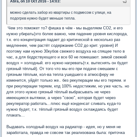
Abra, on 10 Oct 2016 - 14:03:
можно сделать забор из квартиры с подмесом с улице, на
подогрев нужно будет меньше тепла.
Чем это поможет то? фишка в чём - мы выделяем СО2, и его
нужно убирать(это более важно, чем падение уровня кислорода,
т.к. его концентрация падает до критической в несколько раз
медленнее, чем растёт содержание СО2 до крит. уровня) И
поэтому нам нужно 30кубов свежего воздуха на спящее тело в
час, а для бодрствующего и все 60 не помешают. зимой свежий
воздух = холодный. его нужно нагревать(т.к. вытеснять он будет
грязный тёплый). От того что мы его при подаче смешаем с
грязным тёплым, кол-ва тепла ушедшего в атмосферу не
изменится, уйдёт только же.. без рекуперации мы его теряем. и
при рекуперации теряем, кпд 100% недостижим, но уже часть. но
для этого нужно грязный тёплый выбрасывать не через
имеющиеся вытяжки, а через "свою", которая будет через
рекуператор работать...плюс ещё конденсат сливать куда-то
нужно будет, т.к. тёплый грязный воздух охлаждаясь будет
плакать...
Выдавать холодный воздух на радиатор - идея, но у меня не
заработала, правда не совсем так реализована была: приточка