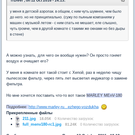
'ITDiver', on 12 Oct 2016 - 14:13:
у меня в детской аэропак. в общем, с ним чуть шумнее, чем было
до него. но не принципиально. (сужу по пьяным компаниям у
машин с музыкой летом - с ним спать не мешает, еле слышно,
чуть громче, чем в другой комнате с такими же окнами но без дыры
в стене)
А можно узнать, для чего он вообще нужен? Он просто гоняет
воздух и очищает его?
У меня в комнате вот такой стоит с Хепой, раз в неделю чищу
пылесосом фильтр, через пять лет высветил индикатор о замене
фильтра.
Но мне хочется поставить что-то вот такое
MARLEY MEnV-180
Подробнее:
http://www.marley-ru...ezhego-vozdukha
Прикрепленные файлы
211.jpg
18.05К
0 Количество загрузок:
full_menv180-rc1.jpg
81.24К
0 Количество загрузок: