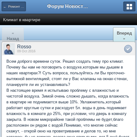
Форум Новостройки
← Ремонт и обустройство
Климат в квартире
«
Вперед
Назад
»
Rosso
09 Oct 2016
Всем доброго времени суток. Решил создать тему про климат.
Почему бы нам не поговорить о воздухе,которым мы дышем в
наших квартирах?! Суть вопроса, пользуйтесь ли Вы проточно-
вытяжной вентиляцией, стоят ли у Вас клапаны на окнах-стенах,
планируете ли их устанавливать?
В настоящее время я испытываю проблему с влажностью и
чистотой воздуха. Зимой очень сложно дышать, когда влажность
в квартире не поднимается выше 10%. Увлажнитель,который
работает круглые сутки и расходует 5л. воды в день поднимает
влажность в комнате до 25%, при условии, что дверь в комнату
закрыта. В новом микрорайоне такой проблемы не будет,благо
расположен он рядом с водой.Понимаю, что многие сейчас
скажут, - открой окно на проветривание и делов то, но мне
хотелось бы не держать всегда окна открытыми, лет 5 ещё будет