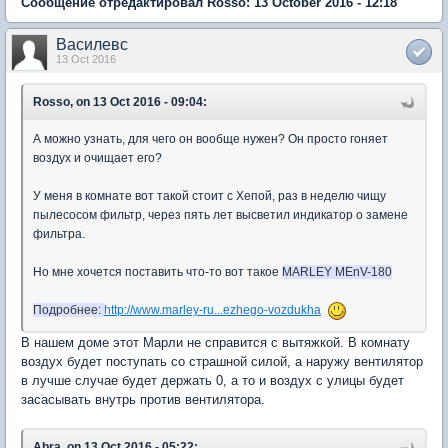
Сообщение отредактировал Rosso: 13 October 2016 - 12:18
Василевс
13 Oct 2016
Rosso, on 13 Oct 2016 - 09:04:
А можно узнать, для чего он вообще нужен? Он просто гоняет
воздух и очищает его?
У меня в комнате вот такой стоит с Хепой, раз в неделю чищу
пылесосом фильтр, через пять лет высветил индикатор о замене
фильтра.
Но мне хочется поставить что-то вот такое
MARLEY MEnV-180
Подробнее:
http://www.marley-ru...ezhego-vozdukha
В нашем доме этот Марли не справится с вытяжкой. В комнату
воздух будет поступать со страшной силой, а наружу вентилятор
в лучше случае будет держать 0, а то и воздух с улицы будет
засасывать внутрь против вентилятора.
Abra, on 13 Oct 2016 - 05:22: