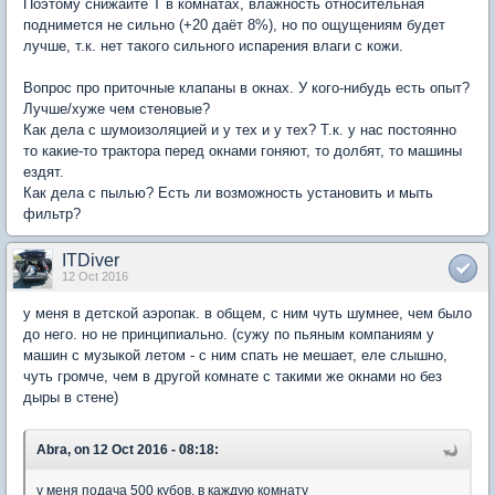
Поэтому снижайте Т в комнатах, влажность относительная
поднимется не сильно (+20 даёт 8%), но по ощущениям будет
лучше, т.к. нет такого сильного испарения влаги с кожи.
Вопрос про приточные клапаны в окнах. У кого-нибудь есть опыт?
Лучше/хуже чем стеновые?
Как дела с шумоизоляцией и у тех и у тех? Т.к. у нас постоянно
то какие-то трактора перед окнами гоняют, то долбят, то машины
ездят.
Как дела с пылью? Есть ли возможность установить и мыть
фильтр?
ITDiver
12 Oct 2016
у меня в детской аэропак. в общем, с ним чуть шумнее, чем было
до него. но не принципиально. (сужу по пьяным компаниям у
машин с музыкой летом - с ним спать не мешает, еле слышно,
чуть громче, чем в другой комнате с такими же окнами но без
дыры в стене)
Abra, on 12 Oct 2016 - 08:18:
у меня подача 500 кубов. в каждую комнату