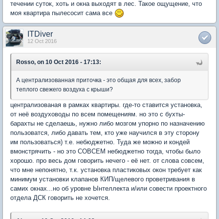
течении суток, хоть и окна выходят в лес. Такое ощущение, что
моя квартира пылесосит сама все
ITDiver
12 Oct 2016
Rosso, on 10 Oct 2016 - 17:13:
А централизованная приточка - это общая для всех, забор
теплого свежего воздуха с крыши?
централизованая в рамках квартиры. где-то ставится установка,
от неё воздуховоды по всем помещениям. но это с бухты-
барахты не сделаешь, нужно либо мозгом упорно по назначению
пользоватся, либо давать тем, кто уже научился в эту сторону
им пользоваться) т.е. небюджетно. Туда же можно и кондей
вмонстрячить - но это СОВСЕМ небюджетно тогда, чтобы было
хорошо. про весь дом говорить нечего - её нет. от слова совсем,
что мне непонятно, т.к. установка пластиковых окон требует как
минимум установки клапанов КИП/щелевого проветривания в
самих окнах...но об уровне Ынтеллекта и/или совести проектного
отдела ДСК говорить не хочется.