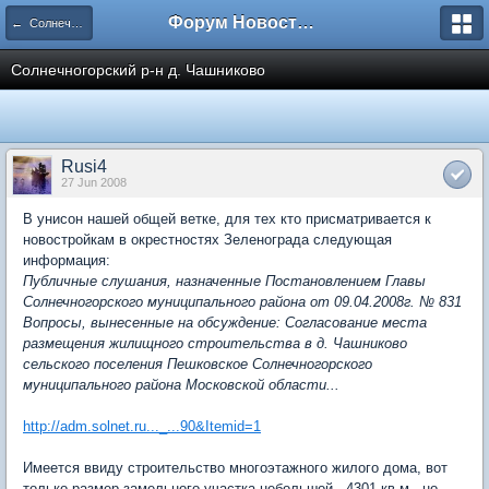
Форум Новостройки
← Солнечногорский район
Солнечногорский р-н д. Чашниково
Rusi4
27 Jun 2008
В унисон нашей общей ветке, для тех кто присматривается к
новостройкам в окрестностях Зеленограда следующая
информация:
Публичные слушания, назначенные Постановлением Главы
Солнечногорского муниципального района от 09.04.2008г. № 831
Вопросы, вынесенные на обсуждение: Согласование места
размещения жилищного строительства в д. Чашниково
сельского поселения Пешковское Солнечногорского
муниципального района Московской области...
http://adm.solnet.ru..._...90&Itemid=1
Имеется ввиду строительство многоэтажного жилого дома, вот
только размер замельного участка небольшой - 4301 кв.м., но