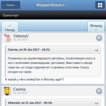
Форум Новостройки
← Новые Водники
Транспорт
«
Вперед
Назад
»
ViktoriaV
31 Jan 2017
Светка, on 30 Jan 2017 - 16:21:
Появились на нашем маршруте автобусы, позволяющие ехать в
них с колясками (инвалидными, детскими). Вместимость вроде
такая же, но сзади сидений нет и уровень пола ниже. Ехала
сегодня на таком.
А какой у него номер?он в Москву идёт?
Светка
31 Jan 2017
ViktoriaV, on 31 Jan 2017 - 05:19: