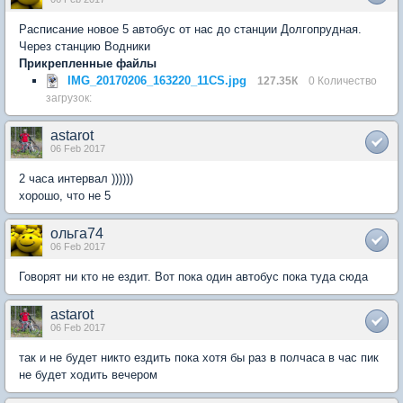
Расписание новое 5 автобус от нас до станции Долгопрудная.
Через станцию Водники
Прикрепленные файлы
IMG_20170206_163220_11CS.jpg
127.35К
0 Количество
загрузок:
astarot
06 Feb 2017
2 часа интервал ))))))
хорошо, что не 5
ольга74
06 Feb 2017
Говорят ни кто не ездит. Вот пока один автобус пока туда сюда
astarot
06 Feb 2017
так и не будет никто ездить пока хотя бы раз в полчаса в час пик
не будет ходить вечером