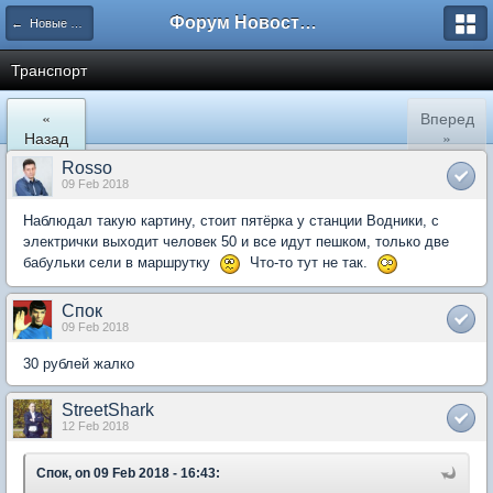
Форум Новостройки
← Новые Водники
Транспорт
«
Вперед
Назад
»
Rosso
09 Feb 2018
Наблюдал такую картину, стоит пятёрка у станции Водники, с
электрички выходит человек 50 и все идут пешком, только две
бабульки сели в маршрутку
Что-то тут не так.
Спок
09 Feb 2018
30 рублей жалко
StreetShark
12 Feb 2018
Спок, on 09 Feb 2018 - 16:43: