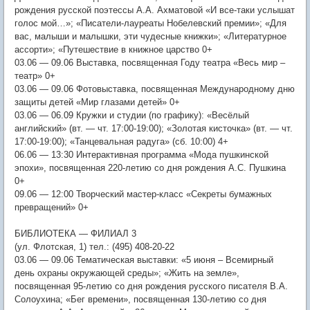
рождения русской поэтессы А.А. Ахматовой «И все-таки услышат
голос мой…»; «Писатели-лауреаты Нобелевский премии»; «Для
вас, малыши и малышки, эти чудесные книжки»; «Литературное
ассорти»; «Путешествие в книжное царство 0+
03.06 — 09.06 Выставка, посвященная Году театра «Весь мир –
театр» 0+
03.06 — 09.06 Фотовыставка, посвященная Международному дню
защиты детей «Мир глазами детей» 0+
03.06 — 06.09 Кружки и студии (по графику): «Весёлый
английский» (вт. — чт. 17:00-19:00); «Золотая кисточка» (вт. — чт.
17:00-19:00); «Танцевальная радуга» (сб. 10:00) 4+
06.06 — 13:30 Интерактивная программа «Мода пушкинской
эпохи», посвященная 220-летию со дня рождения А.С. Пушкина
0+
09.06 — 12:00 Творческий мастер-класс «Секреты бумажных
превращений» 0+
БИБЛИОТЕКА — ФИЛИАЛ 3
(ул. Флотская, 1) тел.: (495) 408-20-22
03.06 — 09.06 Тематическая выставки: «5 июня – Всемирный
день охраны окружающей среды»; «Жить на земле»,
посвященная 95-летию со дня рождения русского писателя В.А.
Солоухина; «Бег времени», посвященная 130-летию со дня