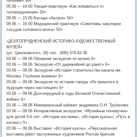
лечение» 50+
05.06 — 19:00 Лекция-практикум «Как избавиться от
головокружения» 50+
09.06 — 15:00 Беседа «Артроз» 50+
09.06 — 16:00 Медицинский практикум «Симптомы закупорки
сосудов головного мозга» 50+
«ДОЛГОПРУДНЕНСКИЙ ИСТОРИКО-ХУДОЖЕСТВЕННЫЙ
МУЗЕЙ»
(ул. Циолковского, 34) тел.: (495) 576-42-36
03.06 — 09.06 Обзорная экскурсия по музею 0+
03.06 — 09.06 Экскурсия «От дирижаблей до ракет» 6+
03.06 — 09.06 Экскурсия «История строительства канала им.
Москвы. Глубокая выемка» 6+
03.06 — 09.06 Экскурсия по истории города «Из прошлого в
будущее через настоящее» 6+
03.06 — 09.06 Долгопрудный в годы Великой Отечественной
войны» 6+
03.06 — 09.06 Мемориальный кабинет академика О.Н. Трубачева
03.06 — 09.06 Интерактивные экскурсии: «Музейные почемучки»
для детей 5-6 лет: «История костюма», «История куклы»; «Путь в
космос» 5+
03.06 — 09.06 Выставки: «История куклы»; «Персональная
выставка работ заслуженных художников России братьев