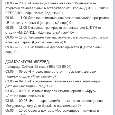
08.06 — 20:00 «Сальса-дискотека на Новых Водниках» —
открытый танцевальный мастер-класс от школы»«ДЭНС СТУДИО
СЕРРАНО» (парк Новые Водники) 0+
09.06 — 11:00 Детская анимационная развлекательная программа
«В гостях у Клёпы» (Центральный парк) 0+
09.06 — 11:00 Открытые тренировки по гимнастике ЦИГУН от
студии «M. DANCE» (Центральный парк) 0+
09.06 — 15:00 Танцевальные мастер-классы в рамках фестиваля
«Танцы в парке» (Центральный парк) 0+
09.06 — 17:00 Выступление духового оркестра (Центральный
парк) 0+
ДОМ КУЛЬТУРЫ «ВПЕРЁД»
(площадь Собина, 3) тел.: (495) 408-89-94)
03.06 — 09.06 «Путешествие в лето» — выставка детских
поделок студии «Фантазеры» 0+
03.06 — 09.06 «Разноцветное лето» — выставка аппликаций
детской изостудии «Радуга» 0+
03.06 — 09.06 Выставка поделок студии керамики «Круг» —
«Летнее вдохновение» 0+
03.06 — 09.06 «Нет – наркотикам!» — выставка, посвященная
Международному Дню борьбы с наркотиками 0+
05.06 — 18:00 Советы доктора: «Остеохондроз – причины и