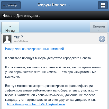
Форум Новостройки
← Долгопрудный
Новости Долгопрудного
«
Вперед
Назад
»
YuriP
01 Jun 2019
Набор членов избирательных комиссий
.
8 сентября пройдут выборы депутатов городского Совета.
К сожалению, как поется в советской песне, «если где-то кое-кто
у нас порой честно жить не хочет» — это про избирательные
комиссии.
Вот тут можно посмотреть разнообразные фальсификации,
зафиксированные вебкамерами на избирательных участках —
вбросы бюллетеней членами комиссий, добавление голосов
кандидату от партии власти за счет других кандидатов и т.п.
https://www.youtube....hiMoUagAu28eze-