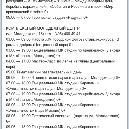
рождения А.А. Ахматовой; «26 июня – Международный день
борьбы с наркоманией»; «События в России и в мире»; «Мир
приключений и тайн» 0+
05.06 — 07.06 Творческая студия «Радуга» 0+
КОМПЛЕКСНЫЙ МОЛОДЕЖНЫЙ ЦЕНТР
(ул. Молодежная, 18) тел.: (495) 408-49-41
03.06 — 09.06 Работа XIV Городской фотовыставки-конкурса «В
рамках добра» (Центральный парк) 0+
03.06 — 19:00 Танцевальный МК студии по брейк-дансу (у входа
в МК «Планета Молодежи») 0+
04.06 — 17:00 Мастер-класс по лепке из глины (Центральный
парк)
05.06 Тематический развлекательный день
06.06 — 18:00 Чтение стихов парке (парк на ул. Молодежная) 6+
07.06 — 18:00 Танцевальный МК студии «Караван» и
«Элегантность» (парк на ул. Молодежная) 0+
07.06 — 19:00 Танцевальный МК студии по брейк-дансу (у входа
в МК «Планета Молодежи») 0+
08.06 — 18:00 Танцевальный МК студии «Караван» и
«Элегантность» (парк Мысово) 0+
08.06 — 19:00 Поэтический спектакль (парк на ул. Молодежная)
6+
09.06 — 18:00 Танцевальный МК студии «Караван» и