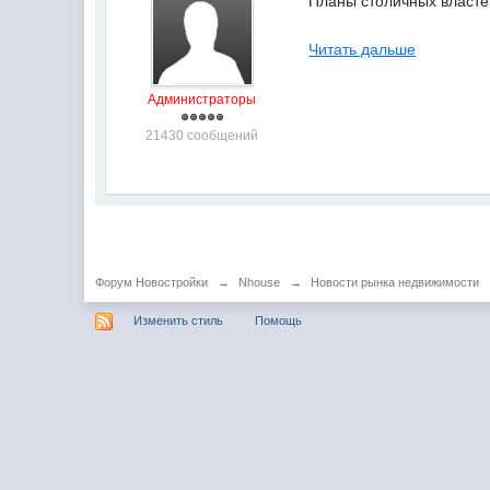
Планы столичных власте
Читать дальше
Администраторы
21430 сообщений
Форум Новостройки
→
Nhouse
→
Новости рынка недвижимости
Изменить стиль
Помощь