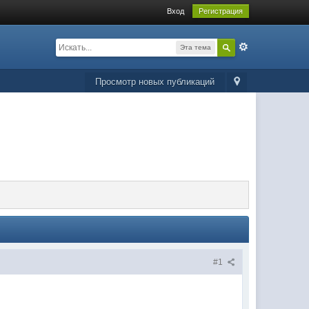
Вход
Регистрация
Эта тема
Просмотр новых публикаций
#1